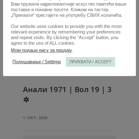
Вам пружили најрелевантније искуство памтећи ваше
поставке и поновне посете. Кликом на тастер
„Прихвати“ пристајете на употребу СВИХ колачића.
Our website uses cookies to provide you with the most
relevant experience by remembering your preferences
and repeat visits. By clicking the "Accept" button, you
agree to the use of ALL cookies.
Моји подаци нису за продају
.
Подешавање / Settings
ПРИХВАТИ / ACCEPT
Анали 1971 | Вол 19 | 3
✲
1. ОКТ. 2020.