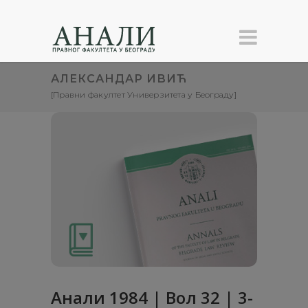
АЛЕКСАНДАР ИВИЋ
[Правни факултет Универзитета у Београду]
Анaли 1984 | Вол 32 | 3-