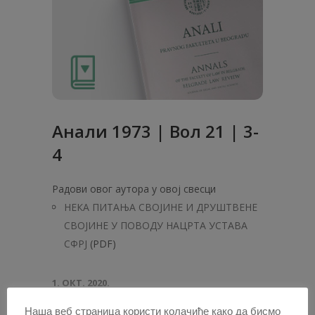
Анaли 1973 | Вол 21 | 3-
4
Радови овог аутора у овој свесци
НЕКА ПИТАЊА СВОЈИНЕ И ДРУШТВЕНЕ
СВОЈИНЕ У ПОВОДУ НАЦРТА УСТАВА
СФРЈ
(PDF)
1. ОКТ. 2020.
Наша веб страница користи колачиће како да бисмо