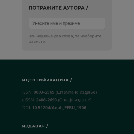
ПОТРАЖИТЕ АУТОРА /
Унесите
име
и
или најмање два слова, па изаберите
презиме
из листе.
ИДЕНТИФИКАЦИЈА /
ISSN:
0003-2565
(Штампано издање)
еISSN:
2406-2693
(Онлајн издање)
DOI:
10.51204/Anali_PFBU_1906
ИЗДАВАЧ /