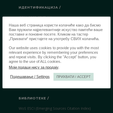
ИДЕНТИФИКАЦИЈА /
ISSN:
0003-2565
(Штампано издање)
еISSN:
2406-2693
(Онлајн издање)
Наша веб страница користи колачиће како да бисмо
Вам пружили најрелевантније искуство памтећи ваше
DOI:
10.51204/Anali_PFBU_1906
поставке и поновне посете. Кликом на тастер
„Прихвати“ пристајете на употребу СВИХ колачића.
ИЗДАВАЧ /
Our website uses cookies to provide you with the most
relevant experience by remembering your preferences
Правни факултет Универзитета у
and repeat visits. By clicking the "Accept" button, you
agree to the use of ALL cookies.
Београду
Моји подаци нису за продају
.
Булевар краља Александра 67
11000 Београд
Подешавање / Settings
ПРИХВАТИ / ACCEPT
Србија
БИБЛИОТЕКЕ /
WoS ESCI (Emerging Sources Citation Index)