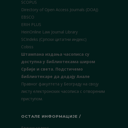
SCOPUS
Directory of Open Access Journals (DOAJ)
EBSCO
ERIH PLUS
HeinOnline Law Journal Library
SCIndeks (Српски цитатни индекс)
Cobiss
Штампана издања часописа су
доступна у библиотекама широм
Србије и света.
Подстичемо
библиотекаре да додају Анале
Правног факултета у Београду на своју
листу електронских часописа с отвореним
приступом.
ОСТАЛЕ ИНФОРМАЦИЈЕ /
Етички кодекс