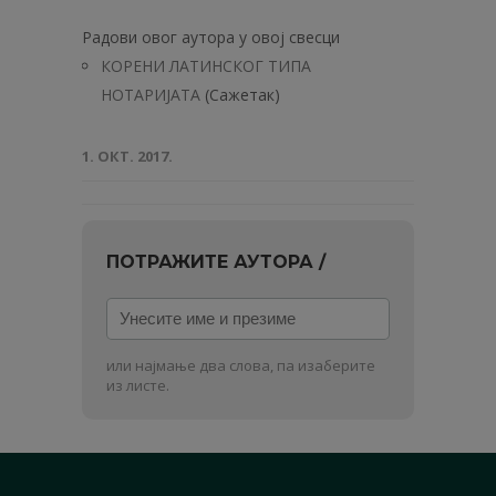
Радови овог аутора у овој свесци
КОРЕНИ ЛАТИНСКОГ ТИПА
НОТАРИЈАТА
(Сажетак)
1. ОКТ. 2017.
ПОТРАЖИТЕ АУТОРА /
Унесите
име
и
или најмање два слова, па изаберите
презиме
из листе.