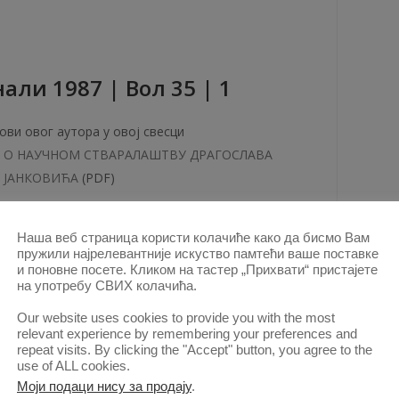
aли 1987 | Вол 35 | 1
ови овог аутора у овој свесци
О НАУЧНОМ СТВАРАЛАШТВУ ДРАГОСЛАВА
ЈАНКОВИЋА
(PDF)
КТ. 1980.
Наша веб страница користи колачиће како да бисмо Вам
пружили најрелевантније искуство памтећи ваше поставке
и поновне посете. Кликом на тастер „Прихвати“ пристајете
на употребу СВИХ колачића.
aли 1973 | Вол 21 | 6
Our website uses cookies to provide you with the most
relevant experience by remembering your preferences and
ови овог аутора у овој свесци
repeat visits. By clicking the "Accept" button, you agree to the
use of ALL cookies.
Др Момчило Зечевић: СЛОВЕНСКА ЉУДСКА
Моји подаци нису за продају
.
СТРАНКА И ЈУГОСЛОВЕНСКО УЈЕДИЊЕЊЕ.