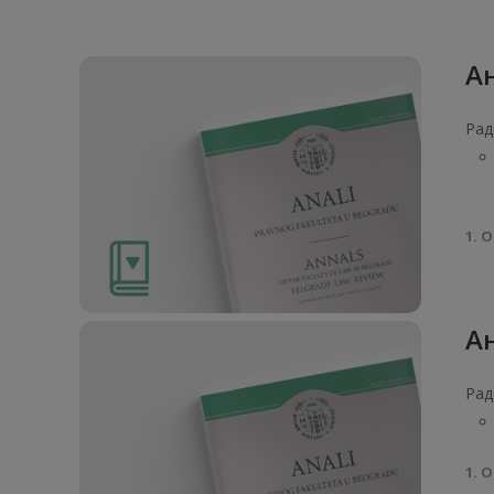
Ан
Рад
1. О
Ан
Рад
1. О