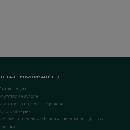
ОСТАЛЕ ИНФОРМАЦИЈЕ /
Етички кодекс
Упутство за ауторе
Упутство за подношење радова
Ауторска изјава
Creative Commons Attribution 4.0 International (CC BY)
Контакт