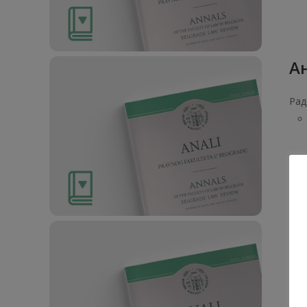
Ан
Рад
1. О
Ан
Рад