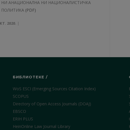
НИ АНАЦИОНАЛНА НИ НАЦИОНАЛИСТИЧКА
ПОЛИТИКА
(PDF)
КТ. 2020.
БИБЛИОТЕКЕ /
WoS ESCI (Emerging Sources Citation Index)
SCOPUS
Directory of Open Access Journals (DOAJ)
EBSCO
ERIH PLUS
HeinOnline Law Journal Library