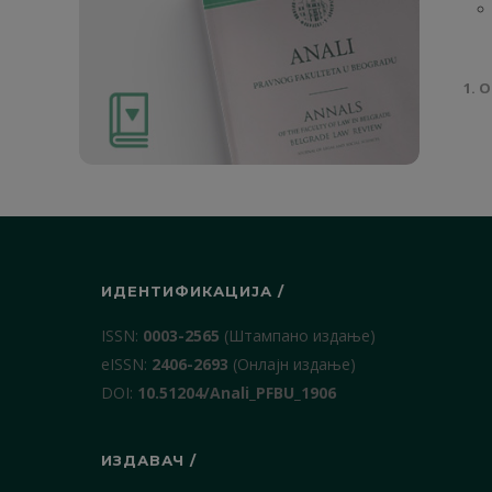
1. О
ИДЕНТИФИКАЦИЈА /
ISSN:
0003-2565
(Штампано издање)
еISSN:
2406-2693
(Онлајн издање)
DOI:
10.51204/Anali_PFBU_1906
ИЗДАВАЧ /