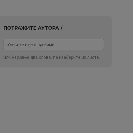
ПОТРАЖИТЕ АУТОРА /
Унесите
име
и
или најмање два слова, па изаберите из листе.
презиме