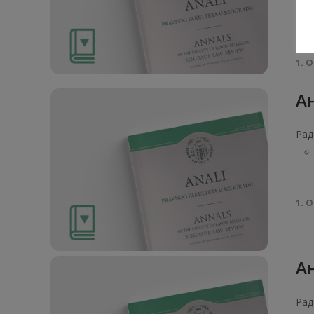
1. О
Ан
Рад
1. О
Ан
Рад