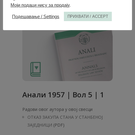
Моји подаци нису за продају
.
Подешавање / Settings
ПРИХВАТИ / ACCEPT
Анaли 1957 | Вол 5 | 1
Радови овог аутора у овој свесци
ОТКАЗ ЗАКУПА СТАНА У СТАНБЕНОЈ
ЗАЈЕДНИЦИ
(PDF)