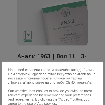
Анaли 1963 | Вол 11 | 3-
4
Наша веб страница користи колачиће како да бисмо
Вам пружили најрелевантније искуство памтећи ваше
Радови овог аутора у овој свесци
поставке и поновне посете. Кликом на тастер
ШТЕТА УСЛЕД ОДУЗИМАЊА ВОДЕ
„Прихвати“ пристајете на употребу СВИХ колачића.
ВОДЕНИЦИ
(PDF)
Our website uses cookies to provide you with the most
relevant experience by remembering your preferences
and repeat visits. By clicking the "Accept" button, you
1. ОКТ. 2020.
agree to the use of ALL cookies.