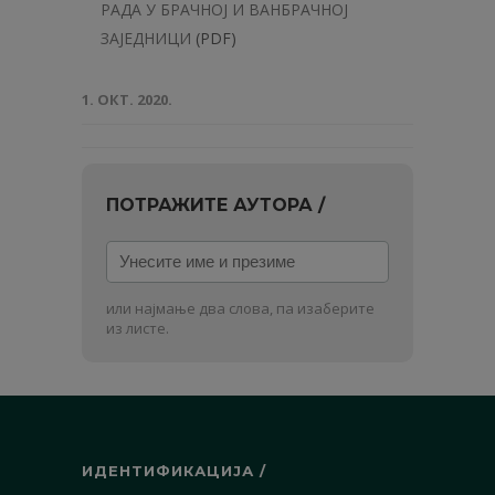
РАДА У БРАЧНОЈ И ВАНБРАЧНОЈ
ЗАЈЕДНИЦИ
(PDF)
1. ОКТ. 2020.
ПОТРАЖИТЕ АУТОРА /
Унесите
име
и
или најмање два слова, па изаберите
презиме
из листе.
ИДЕНТИФИКАЦИЈА /