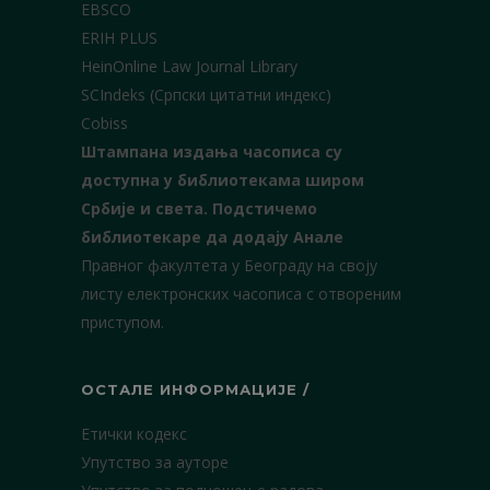
EBSCO
ERIH PLUS
HeinOnline Law Journal Library
SCIndeks (Српски цитатни индекс)
Cobiss
Штампана издања часописа су
доступна у библиотекама широм
Србије и света.
Подстичемо
библиотекаре да додају Анале
Правног факултета у Београду на своју
листу електронских часописа с отвореним
приступом.
ОСТАЛЕ ИНФОРМАЦИЈЕ /
Етички кодекс
Упутство за ауторе