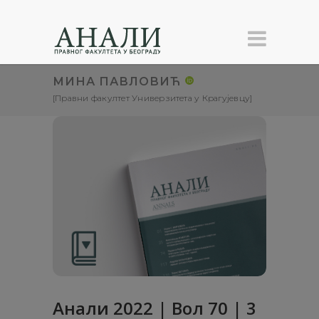
МИНА ПАВЛОВИЋ
[Правни факултет Универзитета у Крагујевцу]
Анали 2022 | Вол 70 | 3