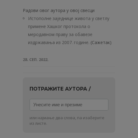
Радови овог аутора у овој свесци
Истополне заједнице живота у светлу
примене Хашког протокола о
меродавном праву за обавезе
издржавања из 2007. године.
(Сажетак)
28. СЕП. 2022.
ПОТРАЖИТЕ АУТОРА /
Унесите
име
и
или најмање два слова, па изаберите
презиме
из листе.