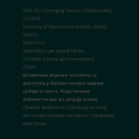
WoS ESCI (Emerging Sources Citation Index)
SCOPUS
Directory of Open Access Journals (DOAJ)
EBSCO
ERIH PLUS
HeinOnline Law Journal Library
SCIndeks (Српски цитатни индекс)
Cobiss
Штампана издања часописа су
доступна у библиотекама широм
Србије и света.
Подстичемо
библиотекаре да додају Анале
Правног факултета у Београду на своју
листу електронских часописа с отвореним
приступом.