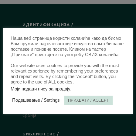
ИДЕНТИФИКАЦИЈА /
ISSN:
0003-2565
(Штампано издање)
Наша веб страница користи колачиће како да бисмо
Вам пружили најрелевантније искуство памтећи ваше
еISSN:
2406-2693
(Онлајн издање)
поставке и поновне посете. Кликом на тастер
DOI:
10.51204/Anali_PFBU_1906
„Прихвати“ пристајете на употребу СВИХ колачића.
Our website uses cookies to provide you with the most
relevant experience by remembering your preferences
ИЗДАВАЧ /
and repeat visits. By clicking the "Accept" button, you
agree to the use of ALL cookies.
Правни факултет Универзитета у
Моји подаци нису за продају
.
Београду
Булевар краља Александра 67
Подешавање / Settings
ПРИХВАТИ / ACCEPT
11000 Београд
Србија
БИБЛИОТЕКЕ /