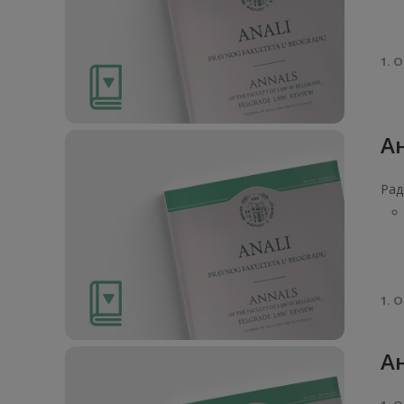
1. О
Ан
Рад
1. О
Ан