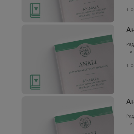
1. О
Ан
Рад
1. О
Ан
Рад