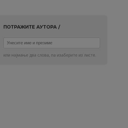
ПОТРАЖИТЕ АУТОРА /
Унесите
име
и
или најмање два слова, па изаберите из листе.
презиме