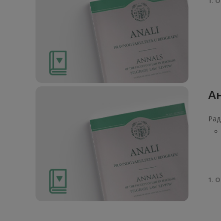
1. О
Ан
Рад
1. О