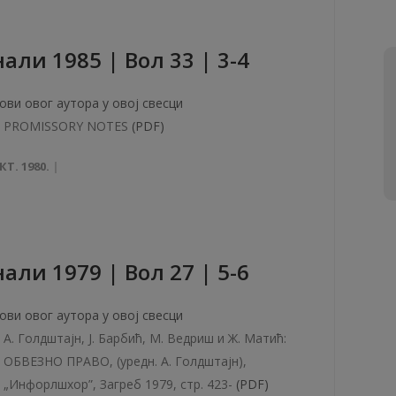
aли 1985 | Вол 33 | 3-4
ови овог аутора у овој свесци
PROMISSORY NOTES
(PDF)
КТ. 1980.
aли 1979 | Вол 27 | 5-6
ови овог аутора у овој свесци
A. Голдштајн, J. Барбић, M. Ведриш и Ж. Матић:
OБВЕЗНO ПРАВО, (уредн. А. Голдштајн),
„Инфорлшхор”, Загреб 1979, стр. 423-
(PDF)