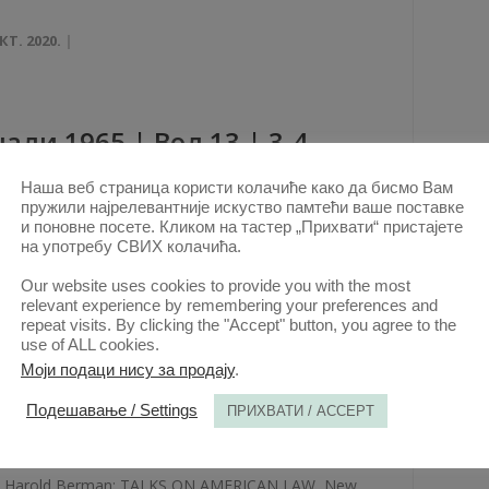
КТ. 2020.
aли 1965 | Вол 13 | 3-4
Наша веб страница користи колачиће како да бисмо Вам
ови овог аутора у овој свесци
пружили најрелевантније искуство памтећи ваше поставке
ПОВОДОМ НАЈНОВИЈЕ КОДИФИКАЦИЈЕ
и поновне посете. Кликом на тастер „Прихвати“ пристајете
на употребу СВИХ колачића.
ТРГОВАЧКОГ ПРАВА САД
(PDF)
Our website uses cookies to provide you with the most
КТ. 2020.
relevant experience by remembering your preferences and
repeat visits. By clicking the "Accept" button, you agree to the
use of ALL cookies.
Моји подаци нису за продају
.
aли 1963 | Вол 11 | 3-4
Подешавање / Settings
ПРИХВАТИ / ACCEPT
ови овог аутора у овој свесци
Harold Berman: TALKS ON AMERICAN LAW, New