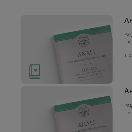
Ан
Рад
1. О
Ан
Рад