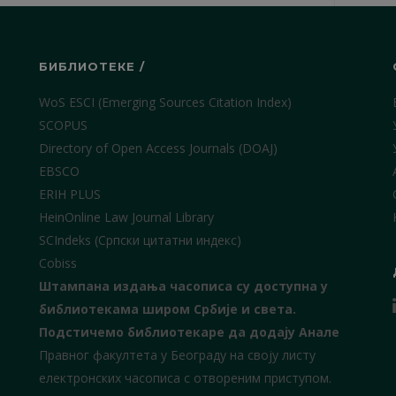
БИБЛИОТЕКЕ /
WoS ESCI (Emerging Sources Citation Index)
SCOPUS
Directory of Open Access Journals (DOAJ)
EBSCO
ERIH PLUS
HeinOnline Law Journal Library
SCIndeks (Српски цитатни индекс)
Cobiss
Штампана издања часописа су доступна у
библиотекама широм Србије и света.
Подстичемо библиотекаре да додају Анале
Правног факултета у Београду на своју листу
електронских часописа с отвореним приступом.