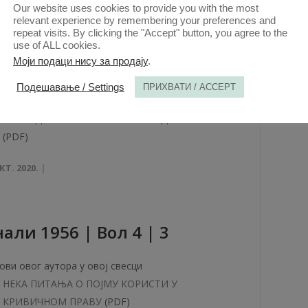
КТ. 2020.
Our website uses cookies to provide you with the most
relevant experience by remembering your preferences and
repeat visits. By clicking the "Accept" button, you agree to the
use of ALL cookies.
aли 1957 | Вол 5 | 2
Моји подаци нису за продају
.
Подешавање / Settings
ПРИХВАТИ / ACCEPT
ови овог аутора у овој свесци
НАКНАДА ШТЕТЕ И КРИВИЧНА ОДГОВОРНОСТ
(PDF)
КТ. 2020.
aли 1956 | Вол 4 | 3
ови овог аутора у овој свесци
НЕКА ПИТАЊА О ПОЈМУ КОРИСТИ У
КРИВИЧНОМ ПРАВУ
(PDF)