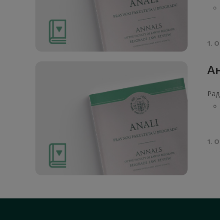
1. О
Ан
Рад
1. О