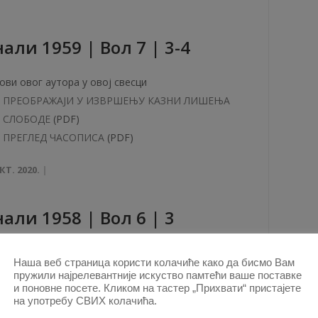
aли 1959 | Вол 7 | 3-4
ови овог аутора у овој свесци
ПРЕОБРАЖАЈИ У ИЗВРШЕЊУ КАЗНИ ЛИШЕЊА
СЛОБОДЕ
(PDF)
ПРЕГЛЕД ЧАСОПИСА
(PDF)
КТ. 2020.
aли 1958 | Вол 6 | 3
ови овог аутора у овој свесци
Наша веб страница користи колачиће како да бисмо Вам
ЈЕДАН НОВ ПОКРЕТ У НАУЦИ КРИВИЧНОГ
пружили најрелевантније искуство памтећи ваше поставке
ПРАВА
(PDF)
и поновне посете. Кликом на тастер „Прихвати“ пристајете
на употребу СВИХ колачића.