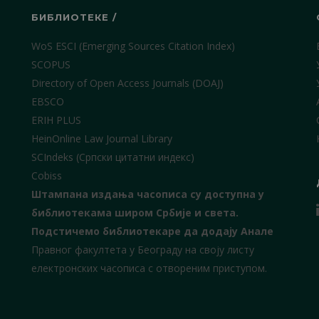
БИБЛИОТЕКЕ /
WoS ESCI (Emerging Sources Citation Index)
SCOPUS
Directory of Open Access Journals (DOAJ)
EBSCO
ERIH PLUS
HeinOnline Law Journal Library
SCIndeks (Српски цитатни индекс)
Cobiss
Штампана издања часописа су доступна у
библиотекама широм Србије и света.
Подстичемо библиотекаре да додају Анале
Правног факултета у Београду на своју листу
електронских часописа с отвореним приступом.