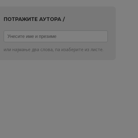
ПОТРАЖИТЕ АУТОРА /
Унесите
име
и
или најмање два слова, па изаберите из листе.
презиме