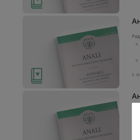
Ан
Рад
1. О
Ан
Рад