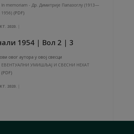
In memoriam - Др. Димитрије Папазоглу (1913—
1956)
(PDF)
КТ. 2020.
aли 1954 | Вол 2 | 3
ови овог аутора у овој свесци
ЕВЕНТУАЛНИ УМИШЉАЈ И СВЕСНИ НЕХАТ
(PDF)
КТ. 2020.