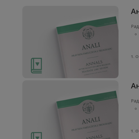
Ан
Рад
1. О
Ан
Рад
1. О