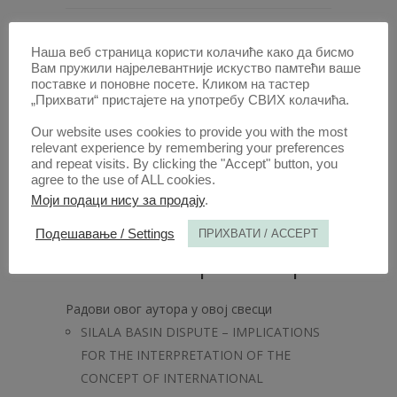
Наша веб страница користи колачиће како да бисмо
Вам пружили најрелевантније искуство памтећи ваше
поставке и поновне посете. Кликом на тастер
„Прихвати“ пристајете на употребу СВИХ колачића.
Our website uses cookies to provide you with the most
relevant experience by remembering your preferences
and repeat visits. By clicking the "Accept" button, you
agree to the use of ALL cookies.
Моји подаци нису за продају
.
Подешавање / Settings
ПРИХВАТИ / ACCEPT
Анали 2017 | Вол 65 | 4
Радови овог аутора у овој свесци
SILALA BASIN DISPUTE – IMPLICATIONS
FOR THE INTERPRETATION OF THE
CONCEPT OF INTERNATIONAL