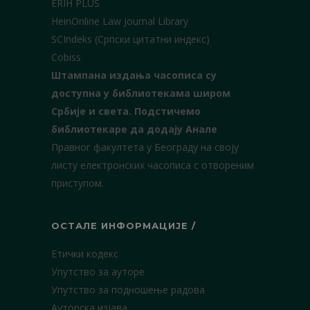
ERIH PLUS
HeinOnline Law Journal Library
SCIndeks (Српски цитатни индекс)
Cobiss
Штампана издања часописа су
доступна у библиотекама широм
Србије и света.
Подстичемо
библиотекаре да додају Анале
Правног факултета у Београду на своју
листу електронских часописа с отвореним
приступом.
ОСТАЛЕ ИНФОРМАЦИЈЕ /
Етички кодекс
Упутство за ауторе
Упутство за подношење радова
Ауторска изјава