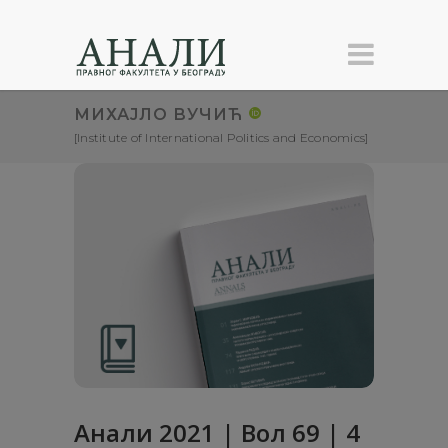
МИХАЈЛО ВУЧИЋ
[Institute of International Politics and Economics]
Анали 2021 | Вол 69 | 4