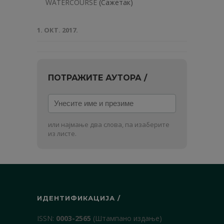
WATERCOURSE
(Сажетак)
1. ОКТ. 2017.
ПОТРАЖИТЕ АУТОРА /
Унесите
име
и
или најмање два слова, па изаберите
презиме
из листе.
ИДЕНТИФИКАЦИЈА /
ISSN:
0003-2565
(Штампано издање)