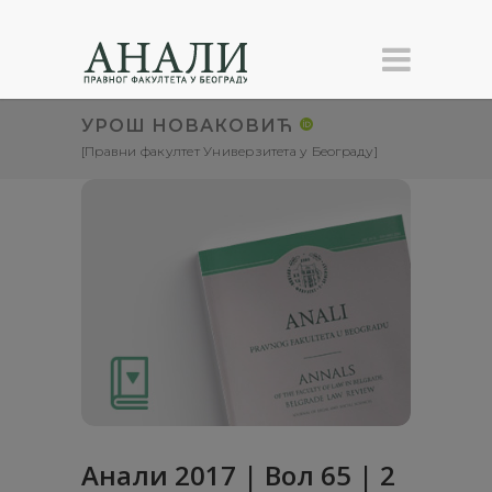
УРОШ НОВАКОВИЋ
[Правни факултет Универзитета у Београду]
Анали 2017 | Вол 65 | 2