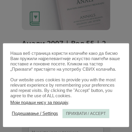
Анали 2007 | Вол 55 | 2
Наша веб страница користи колачиће како да бисмо
Радови овог аутора у овој свесци
Вам пружили најрелевантније искуство памтећи ваше
поставке и поновне посете. Кликом на тастер
Јединствени лични регистар усвојења у
„Прихвати“ пристајете на употребу СВИХ колачића.
породичном закону Србије
(PDF)
Our website uses cookies to provide you with the most
relevant experience by remembering your preferences
1. ОКТ. 2007.
and repeat visits. By clicking the "Accept" button, you
agree to the use of ALL cookies.
Моји подаци нису за продају
.
Подешавање / Settings
ПРИХВАТИ / ACCEPT
ПОТРАЖИТЕ АУТОРА /
Унесите