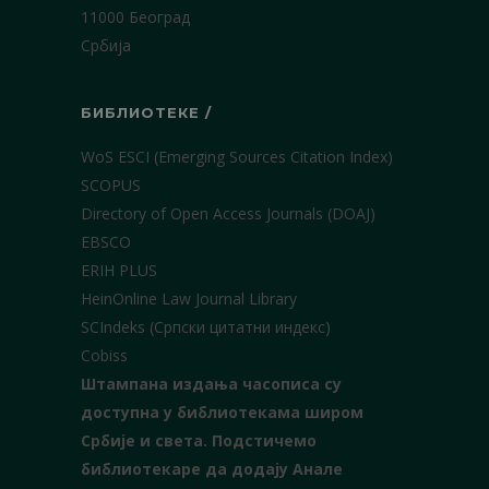
11000 Београд
Србија
БИБЛИОТЕКЕ /
WoS ESCI (Emerging Sources Citation Index)
SCOPUS
Directory of Open Access Journals (DOAJ)
EBSCO
ERIH PLUS
HeinOnline Law Journal Library
SCIndeks (Српски цитатни индекс)
Cobiss
Штампана издања часописа су
доступна у библиотекама широм
Србије и света.
Подстичемо
библиотекаре да додају Анале