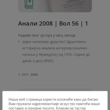
Анали 2008 | Вол 56 | 1
Радови овог аутора у овој свесци
Једно насилније друштво? Друштвено-
историјска анализа интерперсоналних
насиља у Француској од 1970. године до
данас (I део)
(PDF)
1. ОКТ. 2008.
ПОТРАЖИТЕ АУТОРА /
Наша веб страница користи колачиће како да бисмо
Вам пружили најрелевантније искуство памтећи ваше
Унесите
поставке и поновне посете. Кликом на тастер