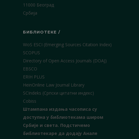
11000 Београд
Србија
БИБЛИОТЕКЕ /
WoS ESCI (Emerging Sources Citation Index)
SCOPUS
Directory of Open Access Journals (DOAJ)
EBSCO
ERIH PLUS
HeinOnline Law Journal Library
SCIndeks (Српски цитатни индекс)
Cobiss
Штампана издања часописа су
доступна у библиотекама широм
Србије и света.
Подстичемо
библиотекаре да додају Анале