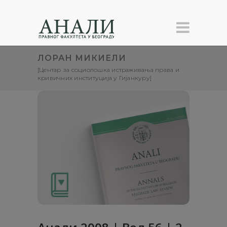
ЛОРАН МИКИЕЛИ
[Центар за социолошка истраживања права и
кривичних институција у Гијанкуру]