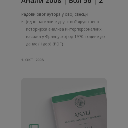
Анали 2008 | Вол 56 | 2
Радови овог аутора у овој свесци
Једно насилније друштво? друштвено-
историјска анализа интерперсоналних
насиља у Француској од 1970. године до
данас (II део)
(PDF)
1. ОКТ. 2008.