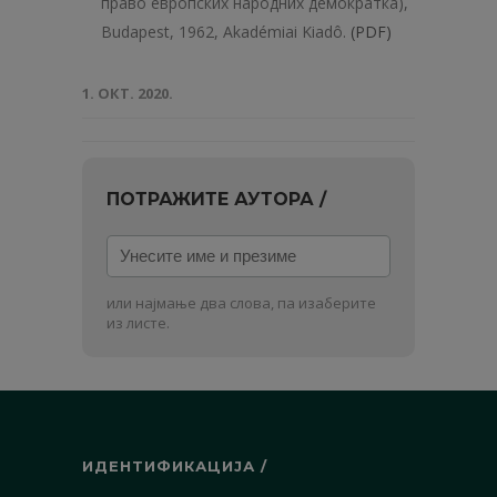
право европских народних демократка),
Budapest, 1962, Akadémiai Kiadô.
(PDF)
1. ОКТ. 2020.
ПОТРАЖИТЕ АУТОРА /
Унесите
име
и
или најмање два слова, па изаберите
презиме
из листе.
ИДЕНТИФИКАЦИЈА /