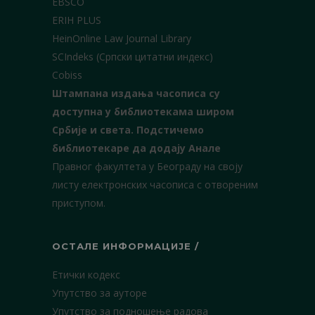
EBSCO
ERIH PLUS
HeinOnline Law Journal Library
SCIndeks (Српски цитатни индекс)
Cobiss
Штампана издања часописа су
доступна у библиотекама широм
Србије и света.
Подстичемо
библиотекаре да додају Анале
Правног факултета у Београду на своју
листу електронских часописа с отвореним
приступом.
ОСТАЛЕ ИНФОРМАЦИЈЕ /
Етички кодекс
Упутство за ауторе
Упутство за подношење радова