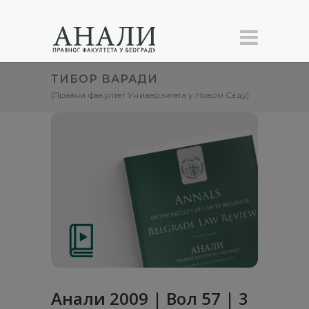
ТИБОР ВАРАДИ
[Правни факултет Универзитета у Новом Саду]
Анали 2009 | Вол 57 | 3