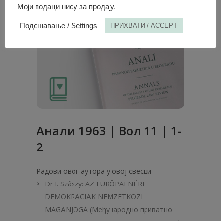
Моји подаци нису за продају
.
Подешавање / Settings
ПРИХВАТИ / ACCEPT
Анали 1963 | Вол 11 | 1-
2
Радови овог аутора у овој свесци
Dr I. Szâszy: AZ EURÖPAI NËRI
DEMOKRÄCIÄK NEMZETKÖZI
MAGÄNJOGA (Међународно приватно