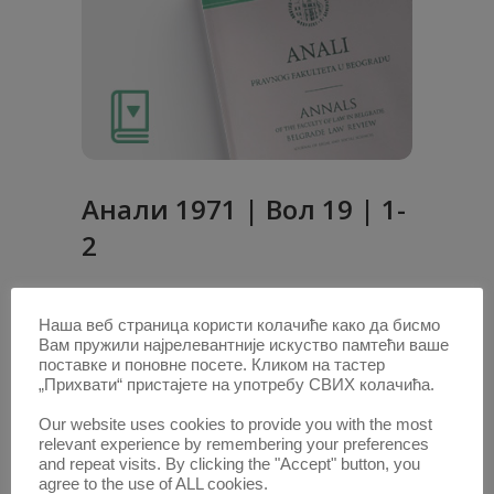
Анaли 1971 | Вол 19 | 1-
2
Радови овог аутора у овој свесци
Наша веб страница користи колачиће како да бисмо
ОД СРЕДЊОВЕКОВНОГ ДО
Вам пружили најрелевантније искуство памтећи ваше
САВРЕМЕНОГ LEX MERCATORIA
(PDF)
поставке и поновне посете. Кликом на тастер
„Прихвати“ пристајете на употребу СВИХ колачића.
1. ОКТ. 2020.
Our website uses cookies to provide you with the most
relevant experience by remembering your preferences
and repeat visits. By clicking the "Accept" button, you
agree to the use of ALL cookies.