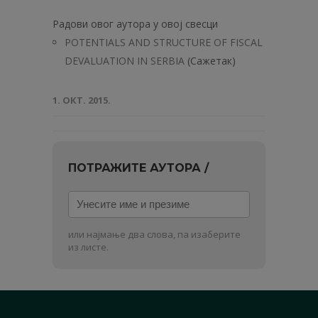
Радови овог аутора у овој свесци
POTENTIALS AND STRUCTURE OF FISCAL
DEVALUATION IN SERBIA
(Сажетак)
1. ОКТ. 2015.
ПОТРАЖИТЕ АУТОРА /
Унесите
име
и
или најмање два слова, па изаберите
презиме
из листе.