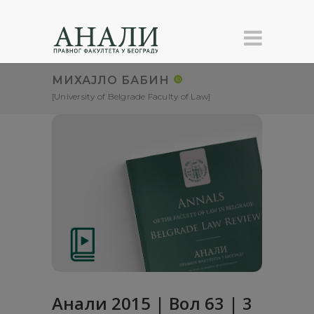
МИХАЈЛО БАБИН
[University of Belgrade Faculty of Law]
Анали 2015 | Вол 63 | 3