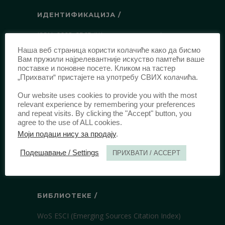
ИДЕНТИФИКАЦИЈА /
ISSN:
0003-2565
(Штампано издање)
еISSN:
2406-2693
(Онлајн издање)
Наша веб страница користи колачиће како да бисмо
Вам пружили најрелевантније искуство памтећи ваше
DOI:
10.51204/Anali_PFBU_1906
поставке и поновне посете. Кликом на тастер
„Прихвати“ пристајете на употребу СВИХ колачића.
ИЗДАВАЧ /
Our website uses cookies to provide you with the most
relevant experience by remembering your preferences
Правни факултет Универзитета у
and repeat visits. By clicking the "Accept" button, you
agree to the use of ALL cookies.
Београду
Моји подаци нису за продају
.
Булевар краља Александра 67
11000 Београд
Подешавање / Settings
ПРИХВАТИ / ACCEPT
Србија
БИБЛИОТЕКЕ /
WoS ESCI (Emerging Sources Citation Index)