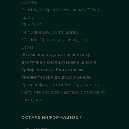
SCOPUS
Directory of Open Access Journals (DOAJ)
EBSCO
ERIH PLUS
HeinOnline Law Journal Library
SCIndeks (Српски цитатни индекс)
Cobiss
Штампана издања часописа су
доступна у библиотекама широм
Србије и света.
Подстичемо
библиотекаре да додају Анале
Правног факултета у Београду на своју
листу електронских часописа с отвореним
приступом.
ОСТАЛЕ ИНФОРМАЦИЈЕ /
Етички кодекс