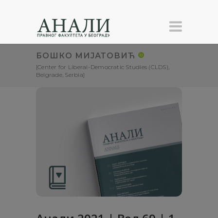
БОШКО МИЈАТОВИЋ
[Center for Liberal-Democratic Studies (CLDS),
Belgrade, Serbia]