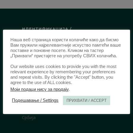
ИДЕНТИФИКАЦИЈА /
Наша веб страница користи колачиће како да бисмо
ISSN:
0003-2565
(Штампано издање)
Вам пружили најрелевантније искуство памтећи ваше
еISSN:
2406-2693
(Онлајн издање)
поставке и поновне посете. Кликом на тастер
„Прихвати“ пристајете на употребу СВИХ колачића.
DOI:
10.51204/Anali_PFBU_1906
Our website uses cookies to provide you with the most
relevant experience by remembering your preferences
ИЗДАВАЧ /
and repeat visits. By clicking the "Accept" button, you
agree to the use of ALL cookies.
Правни факултет Универзитета у
Моји подаци нису за продају
.
Београду
Подешавање / Settings
ПРИХВАТИ / ACCEPT
Булевар краља Александра 67
11000 Београд
Србија