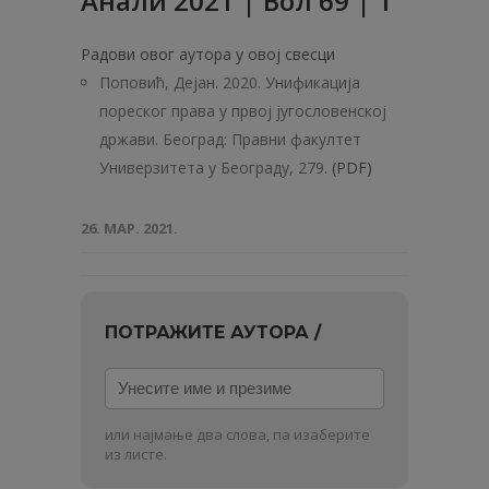
Анали 2021 | Вол 69 | 1
Радови овог аутора у овој свесци
Поповић, Дејан. 2020. Унификација
пореског права у првој југословенској
држави. Београд: Правни факултет
Универзитета у Београду, 279.
(PDF)
26. МАР. 2021.
ПОТРАЖИТЕ АУТОРА /
Унесите
име
и
или најмање два слова, па изаберите
презиме
из листе.