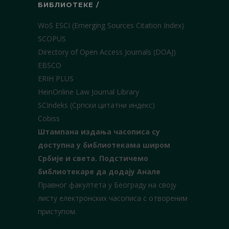
БИБЛИОТЕКЕ /
WoS ESCI (Emerging Sources Citation Index)
SCOPUS
Directory of Open Access Journals (DOAJ)
EBSCO
ERIH PLUS
HeinOnline Law Journal Library
SCIndeks (Српски цитатни индекс)
Cobiss
Штампана издања часописа су
доступна у библиотекама широм
Србије и света.
Подстичемо
библиотекаре да додају Анале
Правног факултета у Београду на своју
листу електронских часописа с отвореним
приступом.