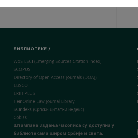
БИБЛИОТЕКЕ /
WoS ESCI (Emerging Sources Citation Index)
SCOPUS
Directory of Open Access Journals (DOAJ)
EBSCO
ERIH PLUS
HeinOnline Law Journal Library
SCIndeks (Српски цитатни индекс)
Cobiss
Штампана издања часописа су доступна у
библиотекама широм Србије и света.