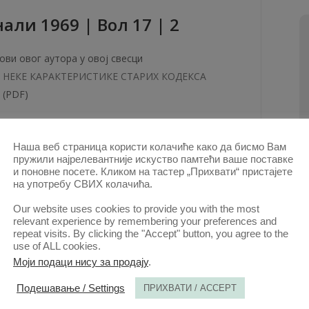
aли 1969 | Вол 17 | 2
ови овог аутора у овој свесци
НЕКЕ КАРАКТЕРИСТИКЕ СТАРИХ КОДЕКСА
(PDF)
КТ. 2020.
Наша веб страница користи колачиће како да бисмо Вам
пружили најрелевантније искуство памтећи ваше поставке
и поновне посете. Кликом на тастер „Прихвати“ пристајете
aли 1961 | Вол 9 | 4 ✲
на употребу СВИХ колачића.
Our website uses cookies to provide you with the most
relevant experience by remembering your preferences and
ови овог аутора у овој свесци
repeat visits. By clicking the "Accept" button, you agree to the
РАД КОМИСИЈЕ ЗА УТВРЂИВАЊЕ ЗЛОЧИНА
use of ALL cookies.
ОКУПАТОРА И ЊИХОВИХ ПОМАГАЧА
(PDF)
Моји подаци нису за продају
.
Подешавање / Settings
ПРИХВАТИ / ACCEPT
КТ. 2020.