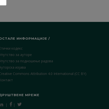
ОСТАЛЕ ИНФОРМАЦИЈЕ /
Етички кодекс
Упутство за ауторе
Упутство за подношење радова
Ауторска изјава
Creative Commons Attribution 4.0 International (CC BY)
Контакт
ДРУШТВЕНЕ МРЕЖЕ
|
|