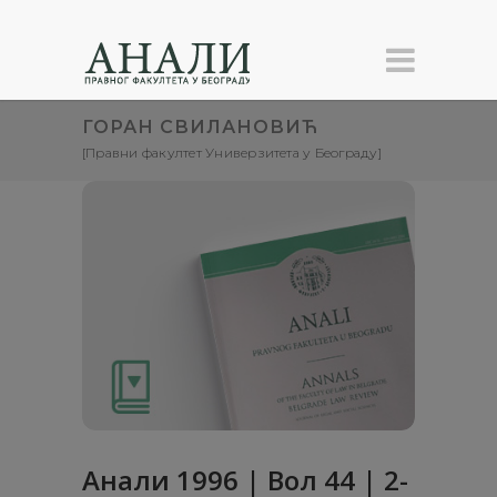
ГОРАН СВИЛАНОВИЋ
[Правни факултет Универзитета у Београду]
Анaли 1996 | Вол 44 | 2-