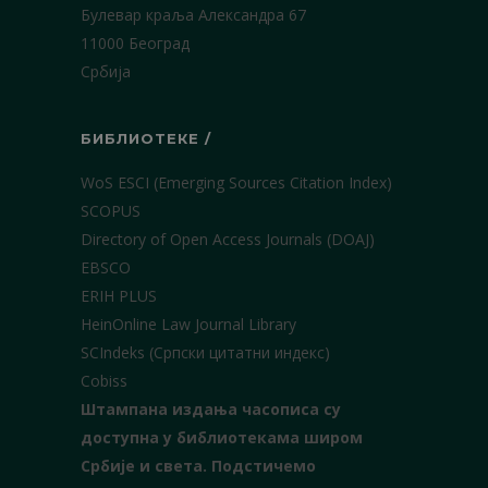
Булевар краља Александра 67
11000 Београд
Србија
БИБЛИОТЕКЕ /
WoS ESCI (Emerging Sources Citation Index)
SCOPUS
Directory of Open Access Journals (DOAJ)
EBSCO
ERIH PLUS
HeinOnline Law Journal Library
SCIndeks (Српски цитатни индекс)
Cobiss
Штампана издања часописа су
доступна у библиотекама широм
Србије и света.
Подстичемо