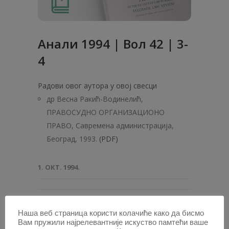
Анaли 1994 | Вол 42 | 3-
4
Радови овог аутора у овој свесци
др Весна Ракић-Водинелић,
ПРАВОСУДНО ОРГАНИЗАЦИОНО
ПРАВО, Савремена администрација,
Београд, 1993.
(PDF)
1. ОКТ. 1994.
Наша веб страница користи колачиће како да бисмо
ПОТРАЖИТЕ АУТОРА /
Вам пружили најрелевантније искуство памтећи ваше