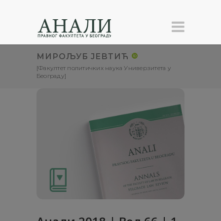
МИРОЉУБ ЈЕВТИЋ
[Факултет политичких наука Универзитета у
Београду]