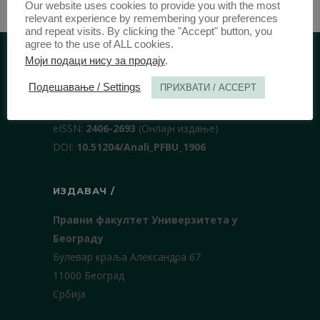
Our website uses cookies to provide you with the most
relevant experience by remembering your preferences
and repeat visits. By clicking the "Accept" button, you
agree to the use of ALL cookies.
Моји подаци нису за продају
.
ИДЕНТИФИКАЦИЈА /
Подешавање / Settings
ПРИХВАТИ / ACCEPT
ISSN:
0003-2565
(Штампано издање)
еISSN:
2406-2693
(Онлајн издање)
DOI:
10.51204/Anali_PFBU_1906
ИЗДАВАЧ /
Правни факултет Универзитета у
Београду
Булевар краља Александра 67
11000 Београд
Србија