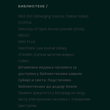
БИБЛИОТЕКЕ /
WoS ESCI (Emerging Sources Citation Index)
SCOPUS
Directory of Open Access Journals (DOAJ)
EBSCO
ERIH PLUS
HeinOnline Law Journal Library
SCIndeks (Српски цитатни индекс)
Cobiss
Штампана издања часописа су
доступна у библиотекама широм
Србије и света.
Подстичемо
библиотекаре да додају Анале
Правног факултета у Београду на своју
листу електронских часописа с отвореним
приступом.