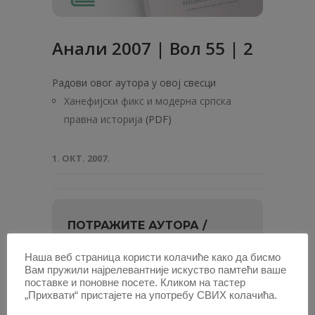
Анали 2007 | Вол 55 | 2
Радови овог аутора у овој свесци
Ханефијски фикс и модерна српска
правна историја
(PDF)
1. ОКТ. 2007.
ПОТРАЖИТЕ АУТОРА /
Унесите
Наша веб страница користи колачиће како да бисмо
Вам пружили најрелевантније искуство памтећи ваше
име
поставке и поновне посете. Кликом на тастер
и
или најмање два слова, па изаберите
„Прихвати“ пристајете на употребу СВИХ колачића.
презиме
из листе.