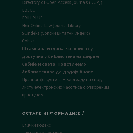
Directory of Open Access Journals (DOAJ)
EBSCO
ERIH PLUS
HeinOnline Law Journal Library
SCIndeks (Српски цитатни индекс)
Cobiss
Штампана издања часописа су
доступна у библиотекама широм
Србије и света.
Подстичемо
библиотекаре да додају Анале
Правног факултета у Београду на своју
листу електронских часописа с отвореним
приступом.
ОСТАЛЕ ИНФОРМАЦИЈЕ /
Етички кодекс
Упутство за ауторе