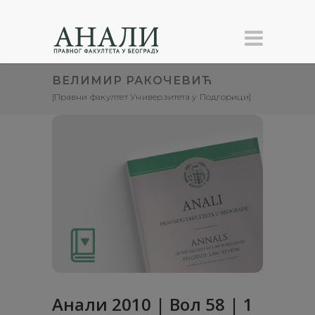
ВЕЛИМИР РАКОЧЕВИЋ
[Правни факултет Универзитета у Подгорици]
Анали 2010 | Вол 58 | 1