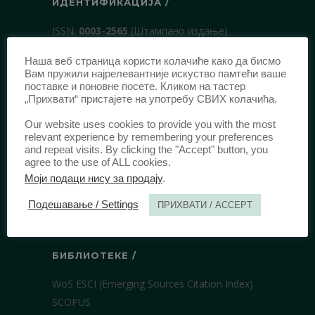
ИДЕНТИФИКАЦИЈА /
ISSN:
0003-2565
(Штампано издање)
еISSN:
2406-2693
(Онлајн издање)
Наша веб страница користи колачиће како да бисмо
DOI:
10.51204/Anali_PFBU_1906
Вам пружили најрелевантније искуство памтећи ваше
поставке и поновне посете. Кликом на тастер
„Прихвати“ пристајете на употребу СВИХ колачића.
ИЗДАВАЧ /
Our website uses cookies to provide you with the most
relevant experience by remembering your preferences
Правни факултет Универзитета у
and repeat visits. By clicking the "Accept" button, you
Београду
agree to the use of ALL cookies.
Булевар краља Александра 67
Моји подаци нису за продају
.
11000 Београд
Подешавање / Settings
ПРИХВАТИ / ACCEPT
Србија
БИБЛИОТЕКЕ /
WoS ESCI (Emerging Sources Citation Index)
SCOPUS