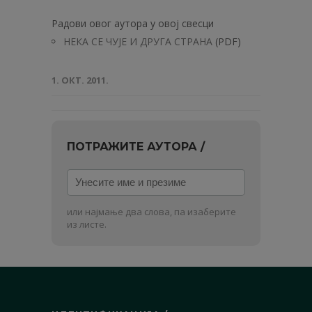
Радови овог аутора у овој свесци
НЕКА СЕ ЧУЈЕ И ДРУГА СТРАНА
(PDF)
1. ОКТ. 2011.
ПОТРАЖИТЕ АУТОРА /
Унесите
име
и
или најмање два слова, па изаберите
презиме
из листе.