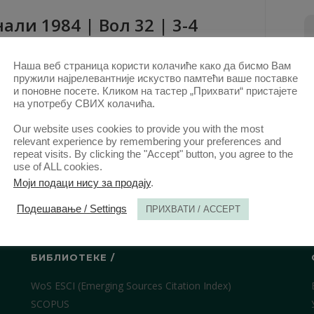
aли 1984 | Вол 32 | 3-4
КТ. 1980.
Наша веб страница користи колачиће како да бисмо Вам
пружили најрелевантније искуство памтећи ваше поставке
и поновне посете. Кликом на тастер „Прихвати“ пристајете
на употребу СВИХ колачића.
Our website uses cookies to provide you with the most
relevant experience by remembering your preferences and
repeat visits. By clicking the "Accept" button, you agree to the
use of ALL cookies.
Моји подаци нису за продају
.
Подешавање / Settings
ПРИХВАТИ / ACCEPT
БИБЛИОТЕКЕ /
WoS ESCI (Emerging Sources Citation Index)
SCOPUS