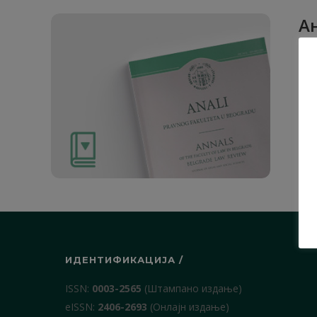
Ан
1. О
ИДЕНТИФИКАЦИЈА /
ISSN:
0003-2565
(Штампано издање)
еISSN:
2406-2693
(Онлајн издање)