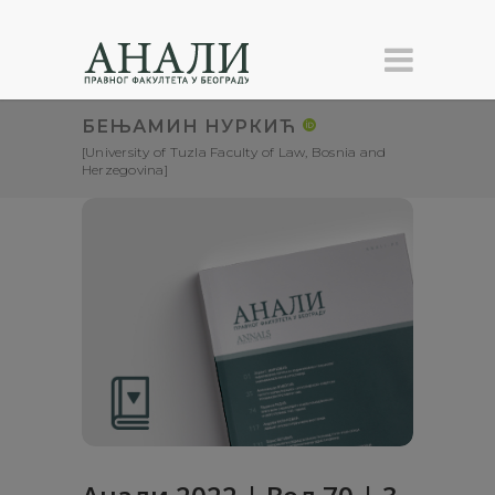
БЕЊАМИН НУРКИЋ
[University of Tuzla Faculty of Law, Bosnia and
Herzegovina]