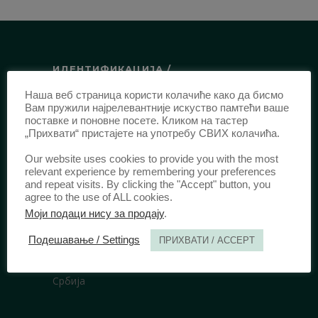
ИДЕНТИФИКАЦИЈА /
Наша веб страница користи колачиће како да бисмо
ISSN:
0003-2565
(Штампано издање)
Вам пружили најрелевантније искуство памтећи ваше
еISSN:
2406-2693
(Онлајн издање)
поставке и поновне посете. Кликом на тастер
„Прихвати“ пристајете на употребу СВИХ колачића.
DOI:
10.51204/Anali_PFBU_1906
Our website uses cookies to provide you with the most
relevant experience by remembering your preferences
ИЗДАВАЧ /
and repeat visits. By clicking the "Accept" button, you
agree to the use of ALL cookies.
Правни факултет Универзитета у
Моји подаци нису за продају
.
Београду
Подешавање / Settings
ПРИХВАТИ / ACCEPT
Булевар краља Александра 67
11000 Београд
Србија