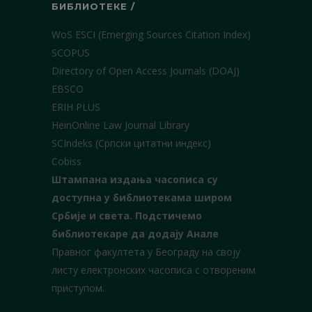
БИБЛИОТЕКЕ /
WoS ESCI (Emerging Sources Citation Index)
SCOPUS
Directory of Open Access Journals (DOAJ)
EBSCO
ERIH PLUS
HeinOnline Law Journal Library
SCIndeks (Српски цитатни индекс)
Cobiss
Штампана издања часописа су
доступна у библиотекама широм
Србије и света.
Подстичемо
библиотекаре да додају Анале
Правног факултета у Београду на своју
листу електронских часописа с отвореним
приступом.