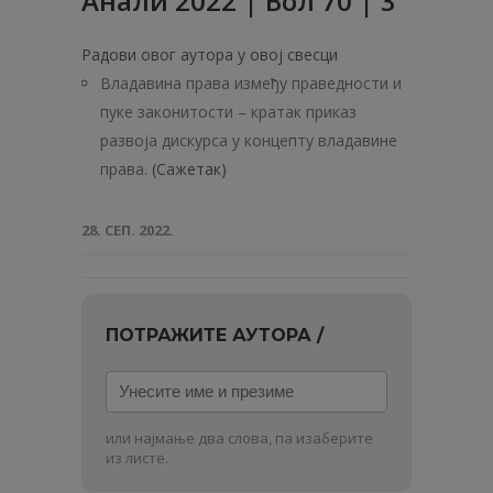
Анали 2022 | Вол 70 | 3
Радови овог аутора у овој свесци
Владавина права између праведности и
пуке законитости – кратак приказ
развоја дискурса у концепту владавине
права.
(Сажетак)
28. СЕП. 2022.
ПОТРАЖИТЕ АУТОРА /
Унесите
име
и
или најмање два слова, па изаберите
презиме
из листе.