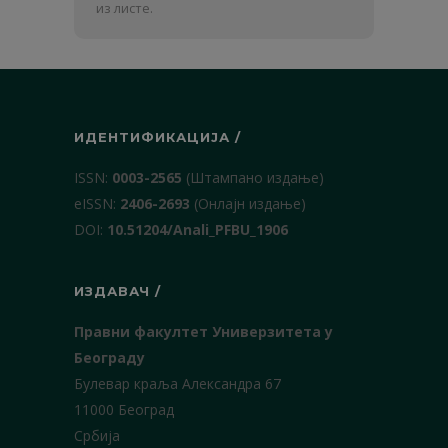
презиме
из листе.
ИДЕНТИФИКАЦИЈА /
ISSN:
0003-2565
(Штампано издање)
еISSN:
2406-2693
(Онлајн издање)
DOI:
10.51204/Anali_PFBU_1906
ИЗДАВАЧ /
Правни факултет Универзитета у
Београду
Булевар краља Александра 67
11000 Београд
Србија