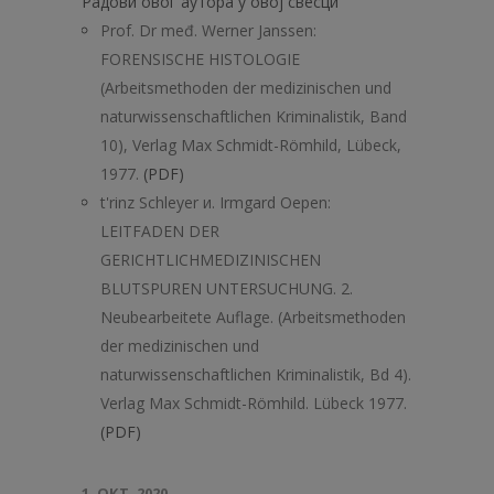
Радови овог аутора у овој свесци
Prof. Dr međ. Werner Janssen:
FORENSISCHE HISTOLOGIE
(Arbeitsmethoden der medizinischen und
naturwissenschaftlichen Kriminalistik, Band
10), Verlag Max Schmidt-Römhild, Lübeck,
1977.
(PDF)
t'rinz Schleyer и. Irmgard Oepen:
LEITFADEN DER
GERICHTLICHMEDIZINISCHEN
BLUTSPUREN UNTERSUCHUNG. 2.
Neubearbeitete Auflage. (Arbeitsmethoden
der medizinischen und
naturwissenschaftlichen Kriminalistik, Bd 4).
Verlag Max Schmidt-Römhild. Lübeck 1977.
(PDF)
1. ОКТ. 2020.