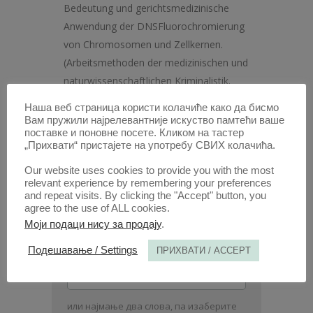
Bedeutung und gerichtsmedizinische
Anwendung der DNSFluorochromierung
von Chromosomen und Zellkernen.
(Arbeitsmethoden der medizinischen und
naturwissenschaftlichen Kriminalistik.
Herausgegeben von E. Weinig und S. Berg.
Наша веб страница користи колачиће како да бисмо
Band 13). Verlag Max Schmidt-Römhild,
Вам пружили најрелевантније искуство памтећи ваше
поставке и поновне посете. Кликом на тастер
Lübeck, 1975.
(PDF)
„Прихвати“ пристајете на употребу СВИХ колачића.
Our website uses cookies to provide you with the most
1. ОКТ. 2020.
relevant experience by remembering your preferences
and repeat visits. By clicking the "Accept" button, you
agree to the use of ALL cookies.
Моји подаци нису за продају
.
ПОТРАЖИТЕ АУТОРА /
Подешавање / Settings
ПРИХВАТИ / ACCEPT
Унесите
име
и
или најмање два слова, па изаберите