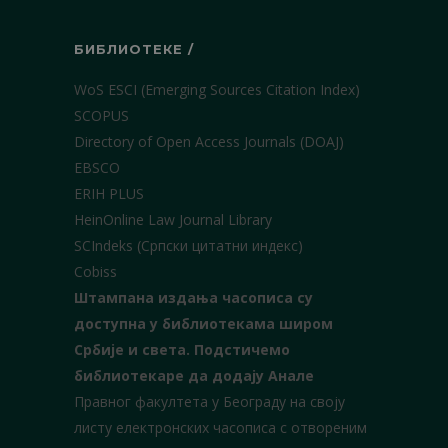
БИБЛИОТЕКЕ /
WoS ESCI (Emerging Sources Citation Index)
SCOPUS
Directory of Open Access Journals (DOAJ)
EBSCO
ERIH PLUS
HeinOnline Law Journal Library
SCIndeks (Српски цитатни индекс)
Cobiss
Штампана издања часописа су
доступна у библиотекама широм
Србије и света.
Подстичемо
библиотекаре да додају Анале
Правног факултета у Београду на своју
листу електронских часописа с отвореним