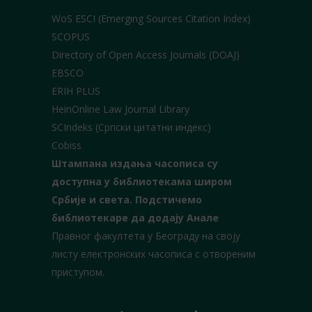
WoS ESCI (Emerging Sources Citation Index)
SCOPUS
Directory of Open Access Journals (DOAJ)
EBSCO
ERIH PLUS
HeinOnline Law Journal Library
SCIndeks (Српски цитатни индекс)
Cobiss
Штампана издања часописа су
доступна у библиотекама широм
Србије и света.
Подстичемо
библиотекаре да додају Анале
Правног факултета у Београду на своју
листу електронских часописа с отвореним
приступом.