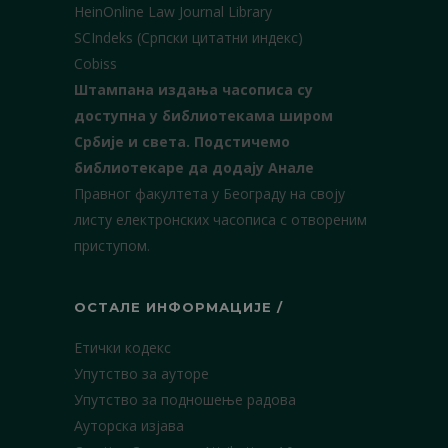
HeinOnline Law Journal Library
SCIndeks (Српски цитатни индекс)
Cobiss
Штампана издања часописа су
доступна у библиотекама широм
Србије и света.
Подстичемо
библиотекаре да додају Анале
Правног факултета у Београду на своју
листу електронских часописа с отвореним
приступом.
ОСТАЛЕ ИНФОРМАЦИЈЕ /
Етички кодекс
Упутство за ауторе
Упутство за подношење радова
Ауторска изјава