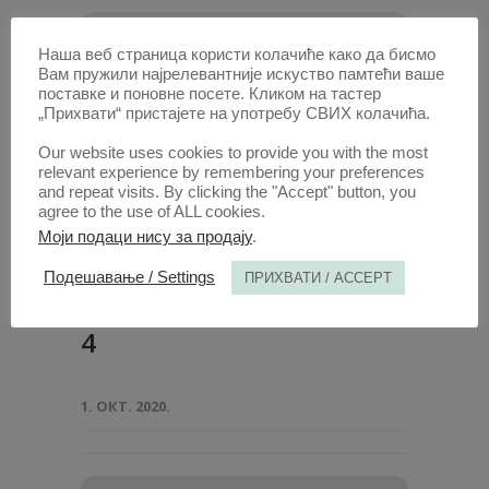
Наша веб страница користи колачиће како да бисмо
Вам пружили најрелевантније искуство памтећи ваше
поставке и поновне посете. Кликом на тастер
„Прихвати“ пристајете на употребу СВИХ колачића.
Our website uses cookies to provide you with the most
relevant experience by remembering your preferences
and repeat visits. By clicking the "Accept" button, you
agree to the use of ALL cookies.
Моји подаци нису за продају
.
Подешавање / Settings
ПРИХВАТИ / ACCEPT
Анaли 1970 | Вол 18 | 3-
4
1. ОКТ. 2020.