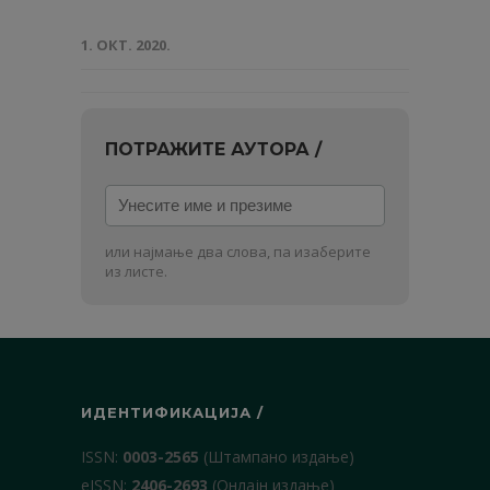
1. ОКТ. 2020.
ПОТРАЖИТЕ АУТОРА /
Унесите
име
и
или најмање два слова, па изаберите
презиме
из листе.
ИДЕНТИФИКАЦИЈА /
ISSN:
0003-2565
(Штампано издање)
еISSN:
2406-2693
(Онлајн издање)