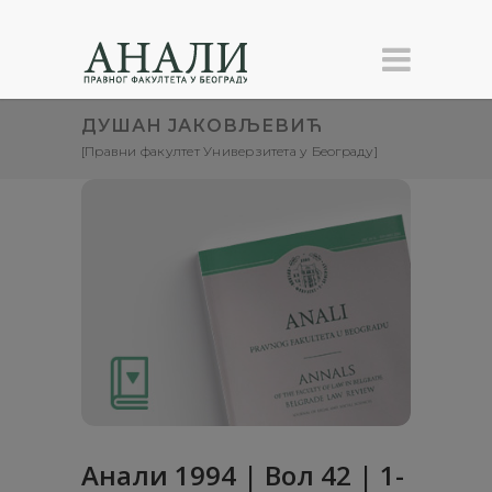
ДУШАН ЈАКОВЉЕВИЋ
[Правни факултет Универзитета у Београду]
Анaли 1994 | Вол 42 | 1-