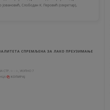
р Јовановић, Слободан К. Перовић (секретар),
КВАЛИТЕТА СПРЕМЉЕНА ЗА ЛАКО ПРЕУЗИМАЊЕ
НА СТР. ☆ - ☆, УКУПНО 7
ЕНЦА
KОПИРАЈ