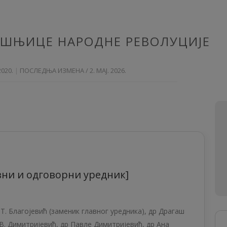
ИШЊИЦЕ НАРОДНЕ РЕВОЛУЦИЈЕ
2020.
ПОСЛЕДЊА ИЗМЕНА / 2. МАЈ. 2026.
вни и одговорни уредник]
Т. Благојевић (заменик главног уредника), др Драгаш
. Димитријевић, др Павле Димитријевић, др Ана