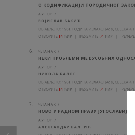
О КОДИФИКАЦИЈИ ПОРОДИЧНОГ ЗАКО
АУТОР /
ВОЈИСЛАВ БАКИЋ
ОБЈАВЉЕНО:
1961, ГОДИНА ИЗЛАЖЕЊА: 9
, СВЕСКА 4, 
ОТВОРИТЕ
ЋИР
ПРЕУЗМИТЕ
ЋИР
РЕФЕР
ЧЛАНАК /
НЕКИ ПРОБЛЕМИ МЕЂУСОБНИХ ОДНОСА
АУТОР /
НИКОЛА БАЛОГ
ОБЈАВЉЕНО:
1961, ГОДИНА ИЗЛАЖЕЊА: 9
, СВЕСКА 4, 
ОТВОРИТЕ
ЋИР
ПРЕУЗМИТЕ
ЋИР
РЕФЕР
ЧЛАНАК /
НОВО У РАДНОМ ПРАВУ ЈУГОСЛАВИЈЕ
АУТОР /
АЛЕКСАНДАР БАЛТИЋ