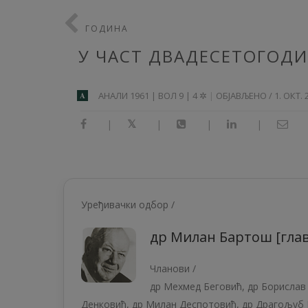
ГОДИНА
У ЧАСТ ДВАДЕСЕТОГОД
АНAЛИ 1961 | ВОЛ 9 | 4 ✲
ОБЈАВЉЕНО / 1. ОКТ. 
A
|
|
|
|
Уређивачки одбор /
др Милан Бартош [гла
Чланови /
др Мехмед Беговић, др Борислав 
Денковић, др Милан Деспотовић, др Драгољуб В