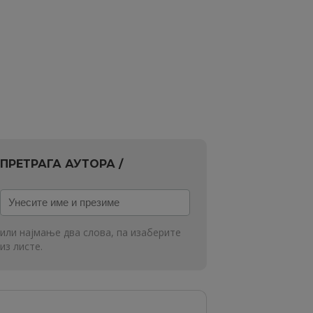
ПРЕТРАГА АУТОРА /
Унесите
име
и
или најмање два слова, па изаберите
презиме
из листе.