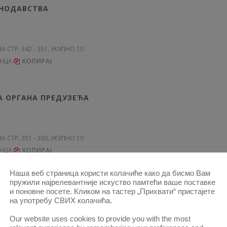
НОДАВСТВА
НА СТР. 342 - 351, УКУПНО 10
ЕНЦА
KОПИРАЈ
 ОРГАНА ПРЕДУЗЕЋА
НА СТР. 351 - 360, УКУПНО 10
ЕНЦА
KОПИРАЈ
Наша веб страница користи колачиће како да бисмо Вам
пружили најрелевантније искуство памтећи ваше поставке
и поновне посете. Кликом на тастер „Прихвати“ пристајете
на употребу СВИХ колачића.
Our website uses cookies to provide you with the most