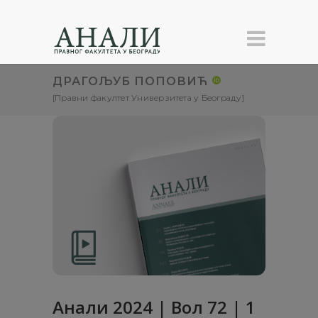
ДРАГОЉУБ ПОПОВИЋ
[Правни факултет Универзитета у Београду]
Анали 2024 | Вол 72 | 1