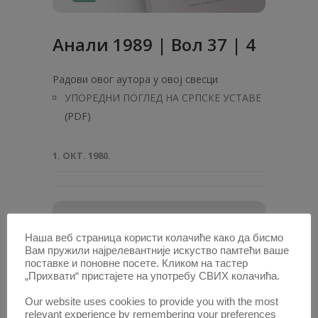
Анали 1989 | Вол 37 | 4
Радови овог аутора у овој свесци
УПОРЕДНИ ПОГЛЕД НА СРПСКЕ УСТАВЕ
(PDF)
1. ОКТ. 1980.
Наша веб страница користи колачиће како да бисмо
Вам пружили најрелевантније искуство памтећи ваше
поставке и поновне посете. Кликом на тастер
„Прихвати“ пристајете на употребу СВИХ колачића.
Our website uses cookies to provide you with the most
relevant experience by remembering your preferences