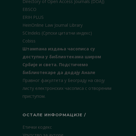
Directory of Open Access Journals (DOAJ)
EBSCO
ERIH PLUS
HeinOnline Law Journal Library
SCIndeks (Српски цитатни индекс)
Cobiss
Штампана издања часописа су
доступна у библиотекама широм
Србије и света.
Подстичемо
библиотекаре да додају Анале
Правног факултета у Београду на своју
листу електронских часописа с отвореним
приступом.
ОСТАЛЕ ИНФОРМАЦИЈЕ /
Етички кодекс
Упутство за ауторе