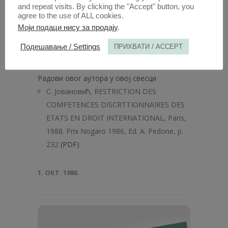
and repeat visits. By clicking the "Accept" button, you
agree to the use of ALL cookies.
Моји подаци нису за продају
.
Подешавање / Settings
ПРИХВАТИ / ACCEPT
Анaли 1988 | Вол 36 | 5
Радови овог аутора у овој свесци
С. Јовановић, RESTRICTION DES
COMPETENCES DISCRTTIONNAIRES DES
ETATS EN DROIT INTERNATIONAL, Paris,
1988. Prix Nogaro 1986, Ed. A. Pedone, p.
232
(PDF)
1. ОКТ. 1980.