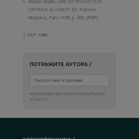
Michel Miaille, UNE INTRODUCTION
CRITIOUE AU DROIT ED. Franeois
Maspero, Paris 1978. p. 383.
(PDF)
1. ОКТ. 1980.
ПОТРАЖИТЕ АУТОРА /
Унесите
име
и
или најмање два слова, па изаберите
презиме
из листе.