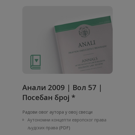
Анали 2009 | Вол 57 |
Посебан број *
Радови овог аутора у овој свесци
Аутономни концепти европског права
људских права
(PDF)