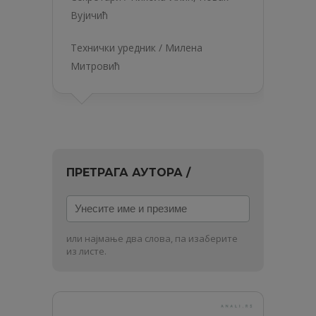
Вујичић
Технички уредник / Милена
Митровић
ПРЕТРАГА АУТОРА /
Унесите
име
и
или најмање два слова, па изаберите
презиме
из листе.