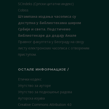
SCIndeks (Српски цитатни индекс)
Cobiss
Штампана издања часописа су
доступна у библиотекама широм
Србије и света.
Подстичемо
библиотекаре да додају Анале
Правног факултета у Београду на своју
листу електронских часописа с отвореним
приступом.
ОСТАЛЕ ИНФОРМАЦИЈЕ /
Етички кодекс
Упутство за ауторе
Упутство за подношење радова
Ауторска изјава
Creative Commons Attribution 4.0