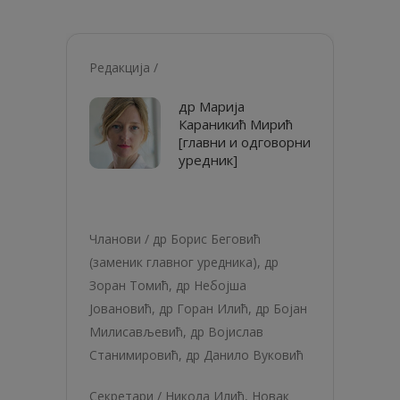
Редакција /
др Марија
Караникић Мирић
[главни и одговорни
уредник]
Чланови /
др Борис Беговић
(заменик главног уредника),
др
Зоран Томић
,
др Небојша
Јовановић
,
др Горан Илић
,
др Бојан
Милисављевић
,
др Војислав
Станимировић
,
др Данило Вуковић
Секретари /
Никола Илић
, Новак