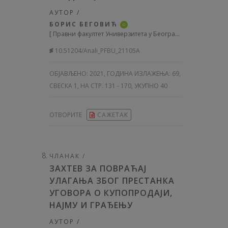
АУТОР /
БОРИС БЕГОВИЋ
iD
[
Правни факултет Универзитета у Београду, Србија
]
10.51204/Anali_PFBU_21105A
ОБЈАВЉЕНО:
2021, ГОДИНА ИЗЛАЖЕЊА: 69
,
СВЕСКА 1, НА СТР. 131 - 170, УКУПНО 40
ОТВОРИТЕ
САЖЕТАК
ЧЛАНАК /
ЗАХТЕВ ЗА ПОВРАЋАЈ
УЛАГАЊА ЗБОГ ПРЕСТАНКА
УГОВОРА О КУПОПРОДАЈИ,
НАЈМУ И ГРАЂЕЊУ
АУТОР /