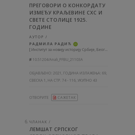
ПРЕГОВОРИ О КОНКОРДАТУ
ИЗМЕЂУ КРАЉЕВИНЕ СХС И
СВЕТЕ СТОЛИЦЕ 1925.
ГОДИНЕ
АУТОР /
РАДМИЛА РАДИЋ
iD
[
Институт за новију историју Србије, Београд, Србија
]
10.51204/Anali_PFBU_21103A
ОБЈАВЉЕНО:
2021, ГОДИНА ИЗЛАЖЕЊА: 69
,
СВЕСКА 1, НА СТР. 74 - 116, УКУПНО 43
ОТВОРИТЕ
САЖЕТАК
ЧЛАНАК /
ЛЕМШАТ СРПСКОГ