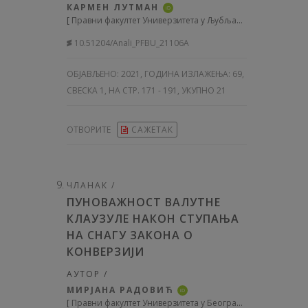
КАРМЕН ЛУТМАН
iD
[
Правни факултет Универзитета у Љубљани, Словенија
]
10.51204/Anali_PFBU_21106A
ОБЈАВЉЕНО:
2021, ГОДИНА ИЗЛАЖЕЊА: 69
,
СВЕСКА 1, НА СТР. 171 - 191, УКУПНО 21
ОТВОРИТЕ
САЖЕТАК
ЧЛАНАК /
ПУНОВАЖНОСТ ВАЛУТНЕ
КЛАУЗУЛЕ НАКОН СТУПАЊА
НА СНАГУ ЗАКОНА О
КОНВЕРЗИЈИ
АУТОР /
МИРЈАНА РАДОВИЋ
iD
[
Правни факултет Универзитета у Београду, Србија
]