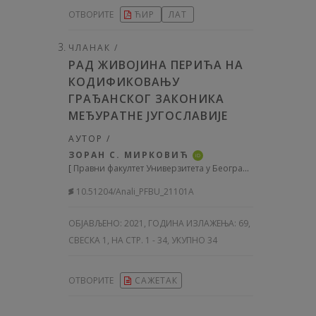
ОТВОРИТЕ
ЋИР
ЛАТ
ЧЛАНАК /
РАД ЖИВОЈИНА ПЕРИЋА НА
КОДИФИКОВАЊУ
ГРАЂАНСКОГ ЗАКОНИКА
МЕЂУРАТНЕ ЈУГОСЛАВИЈЕ
АУТОР /
ЗОРАН С. МИРКОВИЋ
iD
[
Правни факултет Универзитета у Београду, Србија
]
10.51204/Anali_PFBU_21101A
ОБЈАВЉЕНО:
2021, ГОДИНА ИЗЛАЖЕЊА: 69
,
СВЕСКА 1, НА СТР. 1 - 34, УКУПНО 34
ОТВОРИТЕ
САЖЕТАК