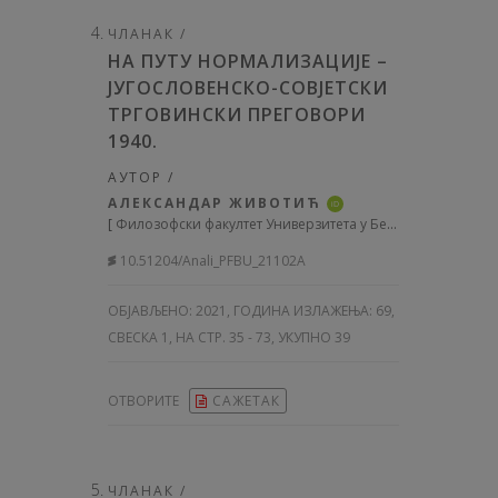
ЧЛАНАК /
НА ПУТУ НОРМАЛИЗАЦИЈЕ –
JУГОСЛОВЕНСКО-СОВЈЕТСКИ
ТРГОВИНСКИ ПРЕГОВОРИ
1940.
АУТОР /
АЛЕКСАНДАР ЖИВОТИЋ
iD
[
Филозофски факултет Универзитета у Београду, Србија
]
10.51204/Anali_PFBU_21102A
ОБЈАВЉЕНО:
2021, ГОДИНА ИЗЛАЖЕЊА: 69
,
СВЕСКА 1, НА СТР. 35 - 73, УКУПНО 39
ОТВОРИТЕ
САЖЕТАК
ЧЛАНАК /