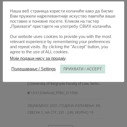
СВЕСКА 1, НА СТР. 207 - 230, УКУПНО 24
Наша веб страница користи колачиће како да бисмо
Вам пружили најрелевантније искуство памтећи ваше
ОТВОРИТЕ
САЖЕТАК
поставке и поновне посете. Кликом на тастер
„Прихвати“ пристајете на употребу СВИХ колачића.
Our website uses cookies to provide you with the most
relevant experience by remembering your preferences
ЧЛАНАК /
and repeat visits. By clicking the "Accept" button, you
ADMINISTRATIVE LAW
agree to the use of ALL cookies.
CHALLENGES OF POST-
Моји подаци нису за продају
.
CLEARANCE AUDIT IN SERBIA
Подешавање / Settings
ПРИХВАТИ / ACCEPT
АУТОР /
VUK CUCIĆ
iD
[
University of Belgrade Faculty of Law, Serbia
]
10.51204/Anali_PFBU_21109A
ОБЈАВЉЕНО:
2021, ГОДИНА ИЗЛАЖЕЊА: 69
,
СВЕСКА 1, НА СТР. 231 - 249, УКУПНО 19