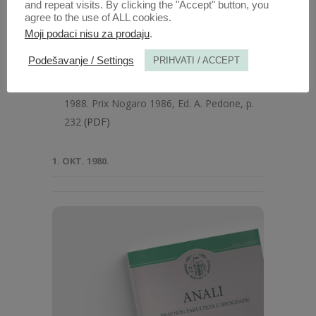
and repeat visits. By clicking the "Accept" button, you
agree to the use of ALL cookies.
Radovi ovog autora u ovoj svesci
Moji podaci nisu za prodaju
.
S. Jovanović, RESTRICTION DES
Podešavanje / Settings
PRIHVATI / ACCEPT
COMPETENCES DISCRTTIONNAIRES DES
ETATS EN DROIT INTERNATIONAL, Paris,
1988. Prix Nogaro 1986, Ed. A. Pedone, p.
232
(PDF)
1. OKT. 1980.