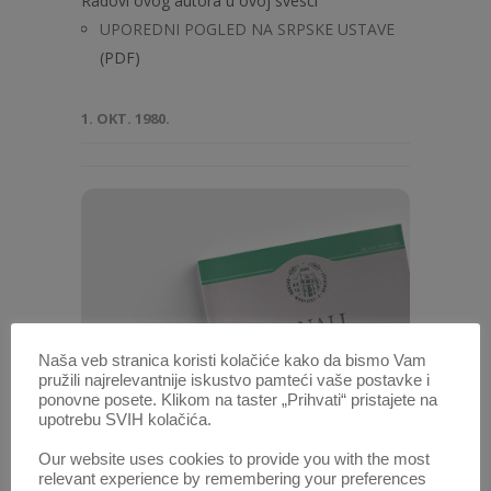
Radovi ovog autora u ovoj svesci
UPOREDNI POGLED NA SRPSKE USTAVE
(PDF)
1. OKT. 1980.
Naša veb stranica koristi kolačiće kako da bismo Vam
pružili najrelevantnije iskustvo pamteći vaše postavke i
ponovne posete. Klikom na taster „Prihvati“ pristajete na
upotrebu SVIH kolačića.
Our website uses cookies to provide you with the most
Anali 1988 | Vol 36 | 5
relevant experience by remembering your preferences