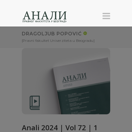
DRAGOLJUB POPOVIĆ
[Pravni fakultet Univerziteta u Beogradu]
Anali 2024 | Vol 72 | 1