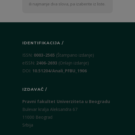
i
ili najmanje dva slova, pa izaberite iz liste.
prezime
IDENTIFIKACIJA /
ISSN:
0003-2565
(Štampano izdanje)
eISSN:
2406-2693
(Onlajn izdanje)
DOI:
10.51204/Anali_PFBU_1906
IZDAVAČ /
Pravni fakultet Univerziteta u Beogradu
Bulevar kralja Aleksandra 67
11000 Beograd
Srbija