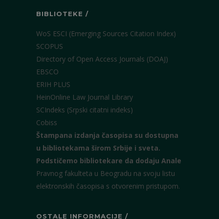
BIBLIOTEKE /
WoS ESCI (Emerging Sources Citation Index)
SCOPUS
Directory of Open Access Journals (DOAJ)
EBSCO
ERIH PLUS
HeinOnline Law Journal Library
SCIndeks (Srpski citatni indeks)
Cobiss
Štampana izdanja časopisa su dostupna
u bibliotekama širom Srbije i sveta.
Podstičemo bibliotekare da dodaju Anale
Pravnog fakulteta u Beogradu na svoju listu
elektronskih časopisa s otvorenim pristupom.
OSTALE INFORMACIJE /