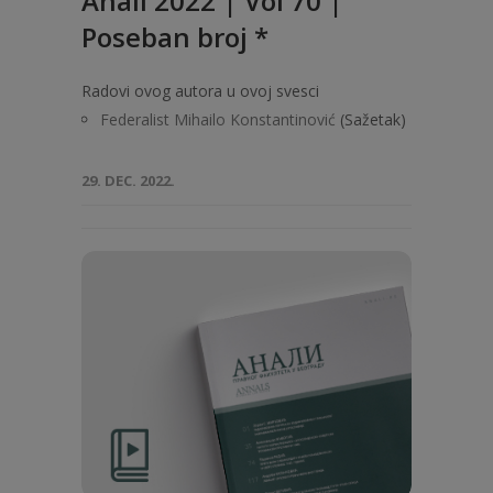
Anali 2022 | Vol 70 |
Poseban broj *
Radovi ovog autora u ovoj svesci
Federalist Mihailo Konstantinović
(Sažetak)
29. DEC. 2022.