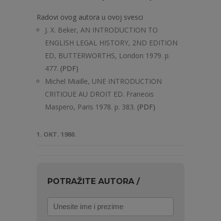
Radovi ovog autora u ovoj svesci
J. X. Beker, AN INTRODUCTION TO
ENGLISH LEGAL HISTORY, 2ND EDITION
ED, BUTTERWORTHS, London 1979. p.
477.
(PDF)
Michel Miaille, UNE INTRODUCTION
CRITIOUE AU DROIT ED. Franeois
Maspero, Paris 1978. p. 383.
(PDF)
1. OKT. 1980.
POTRAŽITE AUTORA /
Unesite
ime