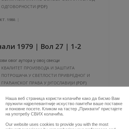
ОДГОВОРНОСТИ
(PDF)
КТ. 1980.
aли 1979 | Вол 27 | 1-2
ови овог аутора у овој свесци
КВАЛИТЕТ ПРОИЗВОДА И ЗАШТИТА
ПОТРОШАЧА У СВЕТЛОСТИ ПРИВРЕДНОГ И
ГРАЂАНСКОГ ПРАВА У ЈУГОСЛАВИЈИ
(PDF)
КТ. 2020.
Наша веб страница користи колачиће како да бисмо Вам
пружили најрелевантније искуство памтећи ваше поставке
и поновне посете. Кликом на тастер „Прихвати“ пристајете
aли 1978 | Вол 26 | 6
на употребу СВИХ колачића.
Our website uses cookies to provide you with the most