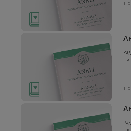
1. О
Ан
Рад
1. О
Ан
Рад