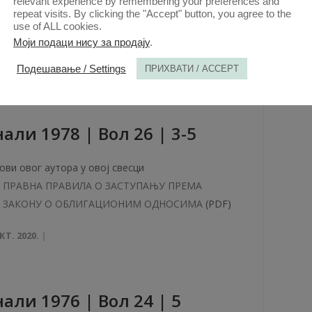
ови овог аутора у овој свесци
relevant experience by remembering your preferences and
repeat visits. By clicking the "Accept" button, you agree to the
ОБЛИЦИ ПОВЕЗИВАЊА И САРАДЊЕ
use of ALL cookies.
ОРГАНИЗАЦИЈА УДРУЖЕНОГ РАДА РАДИ
Моји подаци нису за продају
.
ИСТУПАЊА НА ИНОСТРАНОМ ТРЖИШТУ
(PDF)
Подешавање / Settings
ПРИХВАТИ / ACCEPT
КТ. 2020.
aли 1978 | Вол 26 | 3-5
ови овог аутора у овој свесци
ПРАВНА ПРАВИЛА О ЗАСТУПАЊУ ПРЕМА
ЗАКОНУ О ОБЛИГАЦИОНИМ ОДНОСИМА
(PDF)
КТ. 2020.
aли 1976 | Вол 24 | 5