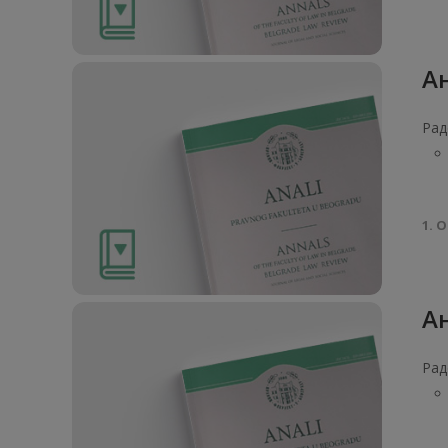
Ан
Рад
1. О
Ан
Рад