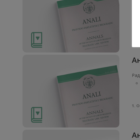
Рад
1. О
Ан
Рад
1. О
Ан