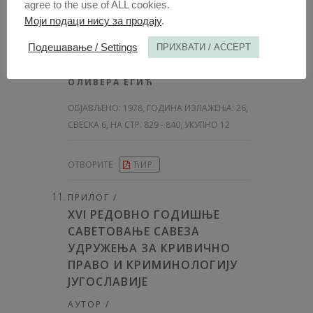
agree to the use of ALL cookies.
САВЕТОВАЊЕ О ПРАВНОМ
Моји подаци нису за продају
.
СИСТЕМУ СФРЈ
Подешавање / Settings
ПРИХВАТИ / ACCEPT
АУТОРИ /
РАДМИЛА ПАВЛОВИЋ
ОЛИВЕРА ЕГИЋ
ОБЈАВЉЕНО:
1978, ГОДИНА ИЗЛАЖЕЊА: 26
,
СВЕСКА 6, НА СТР. 829 - 840, УКУПНО 12
ОТВОРИТЕ
ЋИР
ПРИЛОГ /
XVI РЕДОВНО ГОДИШЊЕ
САВЕТОВАЊЕ САВЕЗА
УДРУЖЕЊА ЗА КРИВИЧНО
ПРАВО И КРИМИНОЛОГИЈУ
ЈУГОСЛАВИЈЕ
АУТОР /