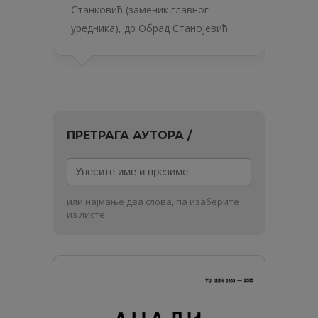
Станковић (заменик главног
уредника), др Обрад Станојевић.
ПРЕТРАГА АУТОРА /
Унесите
име
и
или најмање два слова, па изаберите
презиме
из листе.