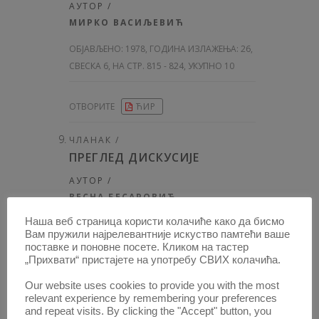
АУТОР /
МИРКО ВАСИЉЕВИЋ
ОБЈАВЉЕНО:
1978, ГОДИНА ИЗЛАЖЕЊА: 26
,
СВЕСКА 6, НА СТР. 815 - 824, УКУПНО 10
ОТВОРИТЕ
ЋИР
ЧЛАНАК /
ПРЕГЛЕД ДИСКУСИЈЕ
АУТОР /
ВЕСНА БЕСАРОВИЋ
Наша веб страница користи колачиће како да бисмо
ОБЈАВЉЕНО:
1978, ГОДИНА ИЗЛАЖЕЊА: 26
,
Вам пружили најрелевантније искуство памтећи ваше
СВЕСКА 6, НА СТР. 825 - 828, УКУПНО 4
поставке и поновне посете. Кликом на тастер
„Прихвати“ пристајете на употребу СВИХ колачића.
ОТВОРИТЕ
ЋИР
Our website uses cookies to provide you with the most
relevant experience by remembering your preferences
and repeat visits. By clicking the "Accept" button, you
ПРИЛОГ /