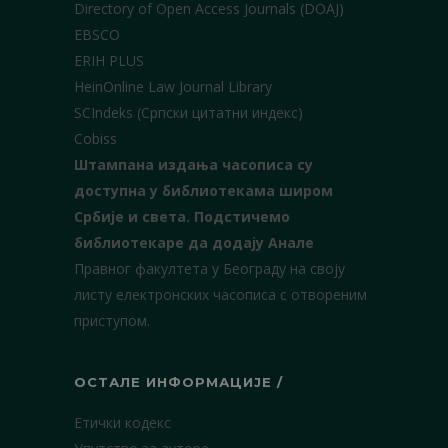
Directory of Open Access Journals (DOAJ)
EBSCO
ERIH PLUS
HeinOnline Law Journal Library
SCIndeks (Српски цитатни индекс)
Cobiss
Штампана издања часописа су
доступна у библиотекама широм
Србије и света.
Подстичемо
библиотекаре да додају Анале
Правног факултета у Београду на своју
листу електронских часописа с отвореним
приступом.
ОСТАЛЕ ИНФОРМАЦИЈЕ /
Етички кодекс