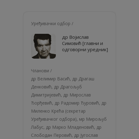
Уређивачки одбор /
др Војислав
Симовић [главни и
одговорни уредник]
Чланови /
др Велимир Васић, др Драгаш
Денковић, др Драгољуб
Димитријевић, др Мирослав
Ђорђевић, др Радомир Ђуровић, др
Миленко Крећа (секретар
Уређивачког одбора), мр Мирољуб
Лабус, др Марко Младеновић, др
Слободан Перовић, др Југослав