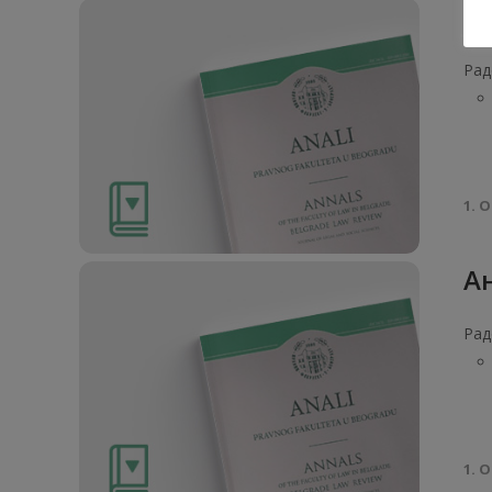
Ан
Рад
1. О
Ан
Рад
1. О