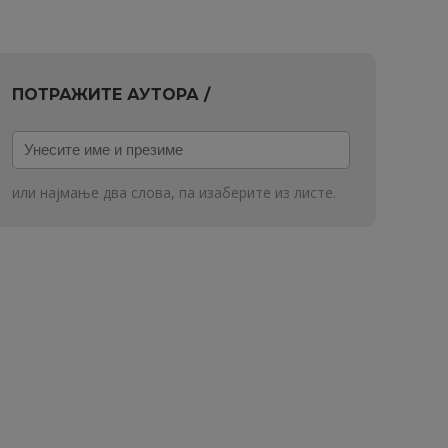
ПОТРАЖИТЕ АУТОРА /
Унесите
име
и
или најмање два слова, па изаберите из листе.
презиме