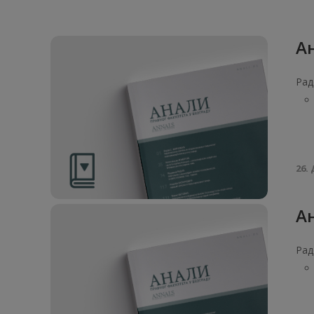
Ан
Рад
26. 
Ан
Рад