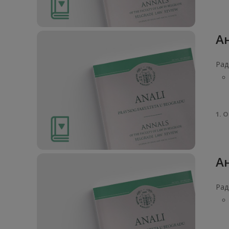
Ан
Рад
1. О
Ан
Рад