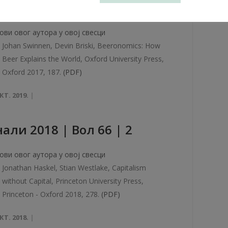
али 2019 | Вол 67 | 1
ови овог аутора у овој свесци
Johan Swinnen, Devin Briski, Beeronomics: How
Beer Explains the World, Oxford University Press,
Oxford 2017, 187.
(PDF)
КТ. 2019.
али 2018 | Вол 66 | 2
ови овог аутора у овој свесци
Jonathan Haskel, Stian Westlake, Capitalism
without Capital, Princeton University Press,
Princeton - Oxford 2018, 278.
(PDF)
КТ. 2018.