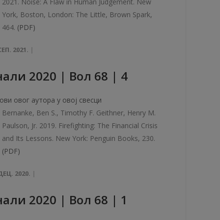
2021. Noise: A Flaw in Human Judgement. New
York, Boston, London: The Little, Brown Spark,
464.
(PDF)
СЕП. 2021.
али 2020 | Вол 68 | 4
ови овог аутора у овој свесци
Bernanke, Ben S., Timothy F. Geithner, Henry M.
Paulson, Jr. 2019. Firefighting: The Financial Crisis
and Its Lessons. New York: Penguin Books, 230.
(PDF)
ДЕЦ. 2020.
али 2020 | Вол 68 | 1