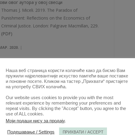
ови овог аутора у овој свесци
Thomas J. Miceli. 2019. The Paradox of
Punishment: Reflections on the Economics of
Criminal Justice. London: Palgrave Macmillan, 229.
(PDF)
МАР. 2020.
али 2019 | Вол 67 | 3
Наша веб страница користи колачиће како да бисмо Вам
пружили најрелевантније искуство памтећи ваше поставке
ови овог аутора у овој свесци
и поновне посете. Кликом на тастер „Прихвати“ пристајете
Posner, Eric, Glen Weyl. 2018. Radical Markets:
на употребу СВИХ колачића.
Uprooting Capitalism and Democracy for a Just
Our website uses cookies to provide you with the most
Society. Princeton: Princeton University Press, 338
relevant experience by remembering your preferences and
repeat visits. By clicking the "Accept" button, you agree to the
(PDF)
use of ALL cookies.
Моји подаци нису за продају
.
КТ. 2019.
Подешавање / Settings
ПРИХВАТИ / ACCEPT