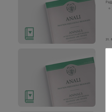
Рад
31. 
Ан
Рад
1. О