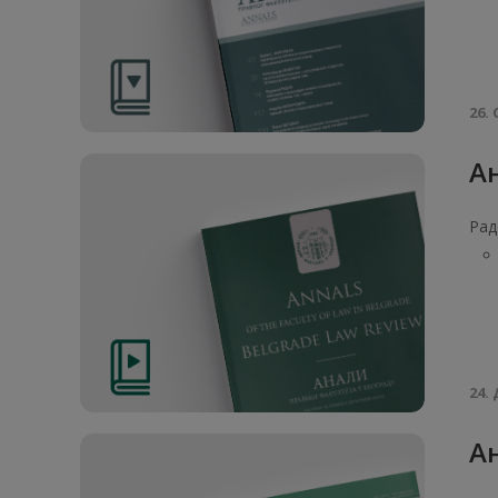
26. 
Ан
Рад
24. 
Ан