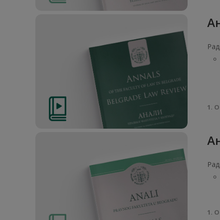
Ан
Рад
1. О
Ан
Рад
1. О