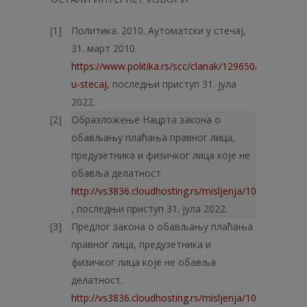
Политика. 2010. Аутоматски у стечај,
31. март 2010.
https://www.politika.rs/scc/clanak/129650/Automatsk
u-stecaj
, последњи приступ 31. јула
2022.
Образложење Нацрта закона о
обављању плаћања правног лица,
предузетника и физичког лица које не
обавља делатност.
http://vs3836.cloudhosting.rs/misljenja/1016/obr/ob
, последњи приступ 31. јула 2022.
Предлог закона о обављању плаћања
правног лица, предузетника и
физичког лица које не обавља
делатност.
http://vs3836.cloudhosting.rs/misljenja/1016/nac/N