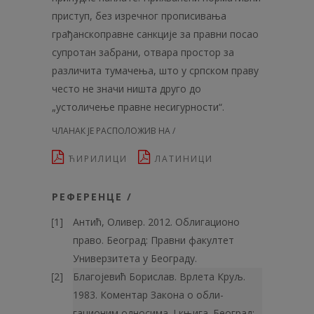
приступ, без изречног прописивања
грађанскоправне санкције за правни посао
супрoтан забрани, отвара простор за
различита тумачења, што у српском праву
често не значи ништа друго до
„устоличење правне несигурности“.
ЧЛАНАК ЈЕ РАСПОЛОЖИВ НА /
ЋИРИЛИЦИ
ЛАТИНИЦИ
РЕФЕРЕНЦЕ /
Антић, Оливер. 2012. Облигационо
право. Београд: Правни факултет
Универзитета у Београду.
Благојевић Борислав. Врлета Круљ.
1983. Коментар Закона о обли­
гационим односима. I књига. Београд: