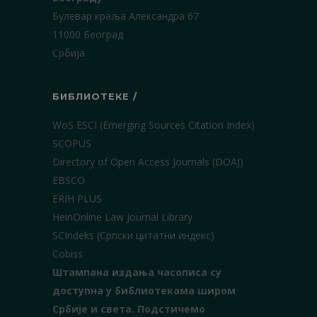
Булевар краља Александра 67
11000 Београд
Србија
БИБЛИОТЕКЕ /
WoS ESCI (Emerging Sources Citation Index)
SCOPUS
Directory of Open Access Journals (DOAJ)
EBSCO
ERIH PLUS
HeinOnline Law Journal Library
SCIndeks (Српски цитатни индекс)
Cobiss
Штампана издања часописа су
доступна у библиотекама широм
Србије и света.
Подстичемо