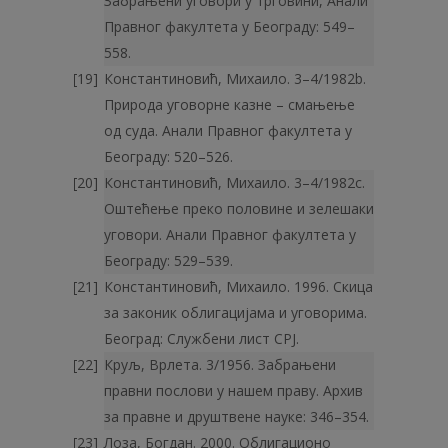
Забрањени уговори у трговини, Анали
Правног факултета у Београду: 549–
558.
Константиновић, Михаило. 3–4/1982b.
Природа уговорне казне – смањење
од суда. Анали Правног факултета у
Београду: 520–526.
Константиновић, Михаило. 3–4/1982c.
Оштећење преко половине и зелешаки
уговори. Анали Правног факултета у
Београду: 529–539.
Константиновић, Михаило. 1996. Скица
за законик облигацијама и уговорима.
Београд: Службени лист СРЈ.
Круљ, Врлета. 3/1956. Забрањени
правни послови у нашем праву. Архив
за правне и друштвене науке: 346–354.
Лоза, Богдан. 2000. Облигационо