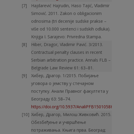
Hajdarević Hajrudin, Haso Tajić, Vladimir
Simović. 2011. Zakon o obligacionim
odnosima (tri decenije sudske prakse –
više od 10.000 sentenci i sudskih odluka).
Knjiga I. Sarajevo: Privredna štampa.
Hiber, Dragor, Vladimir Pavić. 3/2013.
Contractual penalty clauses in recent
Serbian arbitration practice. Annals FLB –
Belgrade Law Review 61: 63–81.
Хибер, Драгор. 1/2015. Побијање
уговора о јемству у стечајном
поступку. Анали Правног факултета у
Београду 63: 58‒74.
https://doi.org/10.5937/AnaliPFB1501058H
Хибер, Драгор, Милош Живковић. 2015.
Обезбеђење и учвршћење
потраживања. Књига прва. Београд: