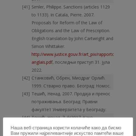
Simler, Philippe. Sanctions (articles 1129
to 1133). In Catala, Pierre. 2007.
Proposals for Reform of the Law of
Obligations and the Law of Prescription.
English translation by John Cartwright and
Simon Whittaker.
http://www.justice.gouv.fr/art_pix/rapportcatatla0905
anglais.pdf
, последњи приступ 31. јула
2022.
Станковић, Обрен, Миодраг Орлић.
1999. Стварно право. Београд: Номос.
Тешић, Ненад. 2007. Продаја и пренос
потраживања. Београд: Правни
факултет Универзитета у Београду.
Тешић, Ненад. 7–9/2017. Како
расплакати Есхила? – О правно­
Наша веб страница користи колачиће како да бисмо
трагичној рестриктивности у
Вам пружили најрелевантније искуство памтећи ваше