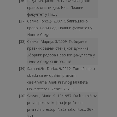
Радишић, Јаков. 2017. Облигационо
право, општи део. Ниш: Правни
факултет у Нишу.
Салма, Јожеф. 2007. Облигационо
право. Нови Сад: Правни факултет у
Новом Саду.
Салма, Марија. 3/2009. Побијање
правних радњи стечајног дужника.
Зборник радова Правног факултета у
Новом Саду XLIII: 99–118.
Samardžić, Darko. 9/2012. Tumačenje u
skladu sa evropskim pravom i
direktivama. Аnali Pravnog fakulteta
Univerziteta u Zenici: 73–99.
Sasson, Mario. 9–10/1957. Da li su ništavi
pravni poslovi kojima je počinjen
privredni prestup, Naša zakonitost: 367–
371.