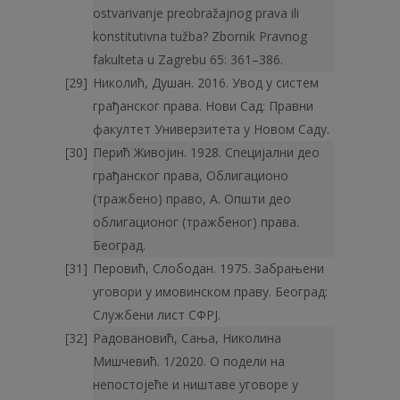
ostvarivanje preobražajnog prava ili
konstitutivna tužba? Zbornik Pravnog
fakulteta u Zagrebu 65: 361–386.
Николић, Душан. 2016. Увод у систем
грађанског права. Нови Сад: Правни
факултет Универзитета у Новом Саду.
Перић Живојин. 1928. Специјални део
грађанског права, Облигационо
(тражбено) право, А. Општи део
облигационог (тражбеног) права.
Београд.
Перовић, Слободан. 1975. Забрањени
уговори у имовинском праву. Београд:
Службени лист СФРЈ.
Радовановић, Сања, Николина
Мишчевић. 1/2020. О подели на
непостојеће и ништаве уговоре у