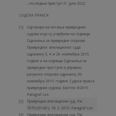
, последњи приступ 31. јула 2022.
СУДСКА ПРАКСА
Одговори на питања привредних
судова који су утврђени на седници
Одељења за привредне спорове
Привредног апелационог суда
одржаној 3, 4. и 26. новембра 2015.
године и на седници Одељења за
привредне преступе и управно-
рачунске спорове одржаној 30.
новембра 2015. године. Судска пракса
привредних судова, Билтен 4/2015.
Paragraf Lex.
Привредни апелациони суд, Пж.
7075/2014(1), 18. 3. 2015. Paragraf Lex.
Привредни апелациони суд, Пж.