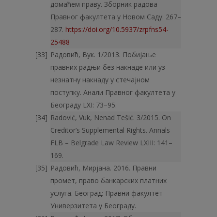
домаћем праву. Зборник радова
Правног факултета у Новом Саду: 267–
287.
https://doi.org/10.5937/zrpfns54-
25488
Радовић, Вук. 1/2013. Побијање
правних радњи без накнаде или уз
незнатну накнаду у стечајном
поступку. Анали Правног факултета у
Београду LXI: 73–95.
Radović, Vuk, Nenad Tešić. 3/2015. On
Creditor’s Supplemental Rights. Annals
FLB – Belgrade Law Review LXIII: 141–
169.
Радовић, Мирјана. 2016. Правни
промет, право банкарских платних
услуга. Београд: Правни факултет
Универзитета у Београду.