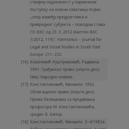
стварну надлежност у парничном
поступку: ка новом схватању појма
„спор између предузетника и
привредног субјекта – поводом става
ГО ВКС од 23. 3. 2012 (Билтен ВКС
1/2012, 119)“. Harmonius – Journal for
Legal and Social Studies in South East
Europe: 211–232.
Ковачевић Куштримовић, Радмила.
1991. Грађанско право (општи део).
Ниш: Народне новине.
Константиновић, Михаило. 1952.
Облигационо право (општи део).
Према белешкама са предавања
професора М. Константиновића,
средио В. Капор.
Константиновић, Михаило. 3–4/1982а.