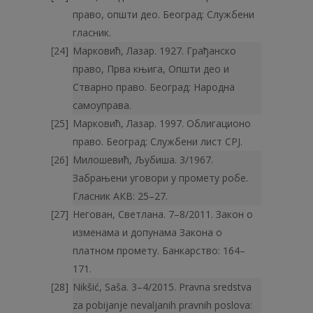
право, општи део. Београд: Слу­жбени
гласник.
Марковић, Лазар. 1927. Грађанско
право, Прва књига, Општи део и
Стварно право. Београд: Народна
самоуправа.
Марковић, Лазар. 1997. Облигационо
право. Београд: Службени лист СРЈ.
Милошевић, Љубиша. 3/1967.
Забрањени уговори у промету робе.
Гласник АКВ: 25–27.
Негован, Светлана. 7–8/2011. Закон о
изменама и допунама Закона о
платном промету. Банкарство: 164–
171.
Nikšić, Saša. 3–4/2015. Pravna sredstva
za pobijanje nevaljanih pravnih poslova: