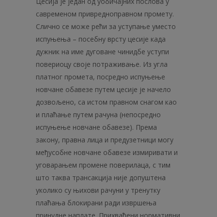
Цесија је један од уобичајних послова у
савременом привредноправном промету.
Слично се може рећи за уступање уместо
испуњења – посебну врсту цесије када
дужник на име дуговане чинидбе уступи
повериоцу своје потраживање. Из угла
платног промета, посредно испуњење
новчане обавезе путем цесије је начело
дозвољено, са истом правном снагом као
и плаћање путем рачуна (непосредно
испуњење новчане обавезе). Према
закону, правна лица и предузетници могу
међусобне новчане обавезе измиривати и
уговарањем промене поверилаца, с тим
што таква трансакција није допуштена
уколико су њихови рачуни у тренутку
плаћања блокирани ради извршења
принудне наплате. Прихваћени нормативни