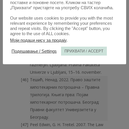
поставке и поновне посете. Кликом на тастер
тумачењу појма „прелаз потражи­
„Прихвати“ пристајете на употребу СВИХ колачића.
вања“. Право и привреда: 75–108.
Our website uses cookies to provide you with the most
Tešić, Nenad. 2018. Promena subjekata
relevant experience by remembering your preferences
uz očuvanje identiteta obligacije: slučaj
and repeat visits. By clicking the "Accept" button, you
agree to the use of ALL cookies.
Srbija – Evropska matrica i nasleđe
Моји подаци нису за продају
.
profesora Konstantinovića. 347–386.
Razvojne tendence v obligacijskem pravu:
Подешавање / Settings
ПРИХВАТИ / ACCEPT
ob 40-letnici zakona o obligacijskih
razmerjih. Ljubljana: Pravna Fakulteta
Univerze v Ljubljani, 15–16. november.
Тешић, Ненад. 2022. Право заштите
хипотекарних потрошача – Правна
трилогија. Књига прва: Појам
хипотекарног потрошача. Београд:
Правни факултет Универзитета у
Београду.
Peel Edwin, G. H. Treitel. 2007. The Law