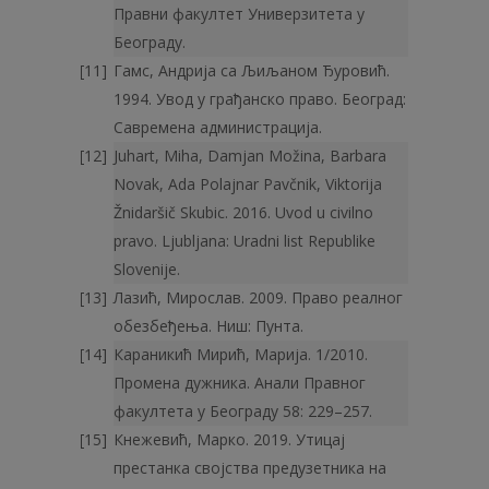
Правни факултет Универзитета у
Београду.
Гамс, Андрија са Љиљаном Ђуровић.
1994. Увод у грађанско право. Београд:
Савремена администрација.
Juhart, Miha, Damjan Možina, Barbara
Novak, Ada Polajnar Pavčnik, Viktorija
Žnidaršič Skubic. 2016. Uvod u civilno
pravo. Ljubljana: Uradni list Republike
Slovenije.
Лазић, Мирослав. 2009. Право реалног
обезбеђења. Ниш: Пунта.
Караникић Мирић, Марија. 1/2010.
Промена дужника. Анали Правног
факултета у Београду 58: 229–257.
Кнежевић, Марко. 2019. Утицај
престанка својства предузетника на