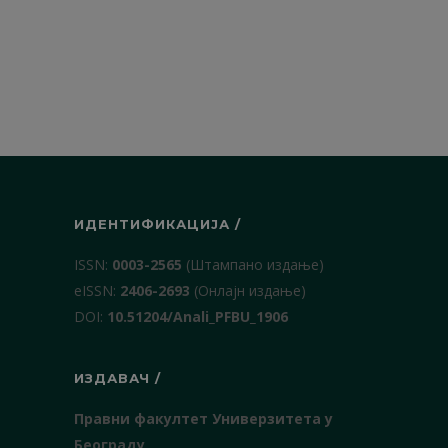
ИДЕНТИФИКАЦИЈА /
ISSN:
0003-2565
(Штампано издање)
еISSN:
2406-2693
(Онлајн издање)
DOI:
10.51204/Anali_PFBU_1906
ИЗДАВАЧ /
Правни факултет Универзитета у
Београду