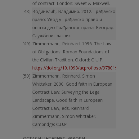
of contract. London: Sweet & Maxwell.
Водинелић, Владимир. 2012. Грађанско
право: Увод у Грађанско право и
општи део Грађанског права. Београд:
Службени гласник.
Zimmermann, Reinhard. 1996. The Law
of Obligations: Roman Foundations of
the Civilian Tradition. Oxford: O.U.P.
https://doi.org/10.1093/acprof:oso/9780198764267.
Zimmermann, Reinhard, Simon
Whittaker. 2000. Good faith in Euro­pean
Contract Law: Surveying the Legal
Landscape. Good faith in Euro­pean
Contract Law, eds. Reinhard
Zimmermann, Simon Whittaker.
Cambridge: C.U.P.
ОСТАЛИ ИНТЕРНЕТ ИЗВОРИ