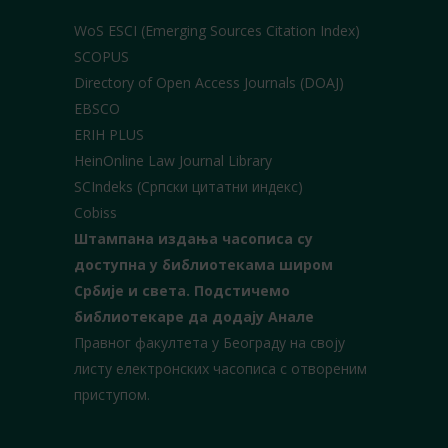
WoS ESCI (Emerging Sources Citation Index)
SCOPUS
Directory of Open Access Journals (DOAJ)
EBSCO
ERIH PLUS
HeinOnline Law Journal Library
SCIndeks (Српски цитатни индекс)
Cobiss
Штампана издања часописа су
доступна у библиотекама широм
Србије и света.
Подстичемо
библиотекаре да додају Анале
Правног факултета у Београду на своју
листу електронских часописа с отвореним
приступом.