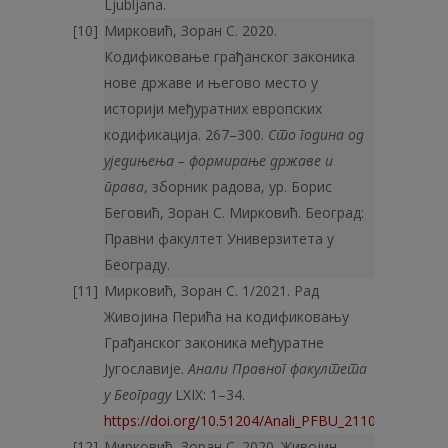
Ljubljana.
Мирковић, Зоран С. 2020.
Кодификовање грађанског законика
нове државе и његово место у
историји међуратних европских
кодификација. 267–300.
Сто година од
уједињења – формирање државе и
права
, зборник радова, ур. Борис
Беговић, Зоран С. Мирковић. Београд:
Правни факултет Универзитета у
Београду.
Мирковић, Зоран С. 1/2021. Рад
Живојина Перића на кодификовању
Грађанског законика међуратне
Југославије.
Анали Правног факултета
у Београду
LXIX: 1–34.
https://doi.org/10.51204/Anali_PFBU_21101A
Мирковић, Зоран С. 2020. Живојин