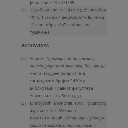
Југославије 194-А/1939.
Службени лист ФНРЈ 86 од 25. октобра
1946, 105 од 27. децембра 1946, 96 од
12. новембра 1947 – обавезно
тумачење.
ЛИТЕРАТУРА
Аноним.
Примедбе на Предоснову
нашега грађанског законика
, без навода
места и године (води се под
сигнатурним бројем 34294 у
Библиотеци Правног факултета
Универзитета у Београду).
Благојевић, Борислав. 1969. Предговор
издавача. 5–6. Михаило
Константиновић.
Облигације и уговори:
Скица за законик о облига­цијама и