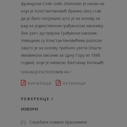
француски Code civile. Изложен је начин на
који је Константиновић бранио свој став
да је било погрешно што је за основу за
рад на јединственом грађанском законику
био узет аустријски Грађански законик.
Наведени су Константиновићеви разлози
зашто је за основу требало узети Општи
имовински законик за Црну Гору из 1888.
године, који је написао Валтазар Богишић.
ЧЛАНАК ЈЕ РАСПОЛОЖИВ НА /
ЋИРИЛИЦИ
ЛАТИНИЦИ
РЕФЕРЕНЦЕ /
ИЗВОРИ
Службене новине Краљевине