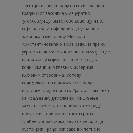
Текст је посвећен раду на кодификацији
грађанског законика у међуратној
Југославији дугом готово деценију и по,
који, на крају, није довео до усвајања
законика и мишљењу Михаила
Константиновића о томе раду. Најпре су
укратко изложене чињенице о амбијенту и
приликама у којима је започет рад на
кодификацији, о главним актерима,
њиховим ставовима, методу
кодификовања и исходу тога рада –
настанку Предоснове грађанског законика
за Краљевину Југославију. Мишљење
Михаила Константиновића о том раду
почиње историјом настанка српског
Грађанског законика, како се десило да
аустријски Грађански законик потисне