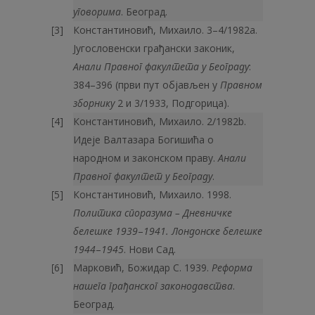
уговорима
. Београд.
Константиновић, Михаило. 3–4/1982а.
Југословенски грађански законик,
Анали Правног факултета у Београду
:
384–396 (први пут објављен у
Правном
зборнику
2 и 3/1933, Подгорица).
Константиновић, Михаило. 2/1982b.
Идеје Валтазара Богишића о
народном и законском праву.
Анали
Правног факултет у Београду
.
Константиновић, Михаило. 1998.
Политика споразума – Дневничке
белешке 1939
–
1941. Лондонске белешке
1944
–
1945
. Нови Сад.
Марковић, Божидар С. 1939.
Реформа
нашега грађанског законодавства
.
Београд.