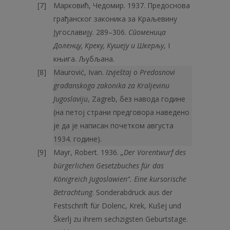
Марковић, Чедомир. 1937. Предоснова
грађанског законика за Краљевину
Југославију. 289–306.
Споменица
Доленцу, Креку, Кушеју и Шкерљу
, I
књига. Љубљана.
Maurović, Ivan.
Izvještaj o Predosnovi
građanskoga zakonika za Kraljevinu
Jugoslaviju
, Zagreb, без навода године
(на петој страни предговора наведено
је да је написан почетком августа
1934. године).
Mayr, Robert. 1936.
„Der Vorentwurf des
bürgerlichen Gesetzbuches für das
Königreich Jugoslawien“. Eine kursorische
Betrachtung
. Sonderabdruck aus der
Festschrift für Dolenc, Krek, Kušej und
Škerlj zu ihrem sechzigsten Geburtstage.