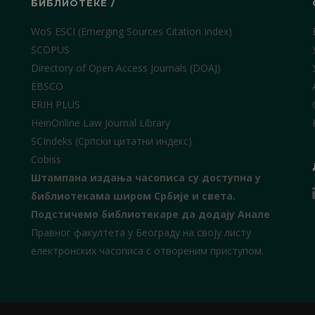
БИБЛИОТЕКЕ /
WoS ESCI (Emerging Sources Citation Index)
SCOPUS
Directory of Open Access Journals (DOAJ)
EBSCO
ERIH PLUS
HeinOnline Law Journal Library
SCIndeks (Српски цитатни индекс)
Cobiss
Штампана издања часописа су доступна у
библиотекама широм Србије и света.
Подстичемо библиотекаре да додају Анале
Правног факултета у Београду на своју листу
електронских часописа с отвореним приступом.