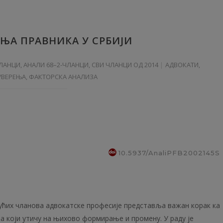
ЊА ПРАВНИКА У СРБИЈИ
ЧЛАНЦИ
,
АНАЛИ 68–2-ЧЛАНЦИ
,
СВИ ЧЛАНЦИ ОД 2014
АДВОКАТИ,
УВЕРЕЊА, ФАКТОРСКА АНАЛИЗА
10.5937/AnaliPFB2002145S
ћих чланова адвокатске професије представља важан корак ка
 који утичу на њихово формирање и промену. У раду је