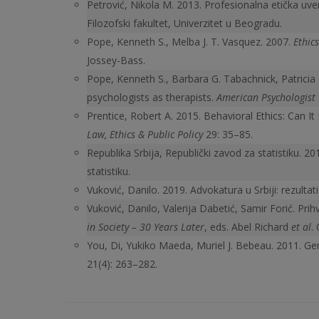
Petrović, Nikola M. 2013. Profesionalna etička uvere
Filozofski fakultet, Univerzitet u Beogradu.
Pope, Kenneth S., Melba J. T. Vasquez. 2007.
Ethic
Jossey-Bass.
Pope, Kenneth S., Barbara G. Tabachnick, Patricia K
psychologists as therapists.
American Psychologist
Prentice, Robert A. 2015. Behavioral Ethics: Can I
Law, Ethics & Public Policy
29: 35–85.
Republika Srbija, Republički zavod za statistiku. 20
statistiku.
Vuković, Danilo. 2019. Advokatura u Srbiji: rezultat
Vuković, Danilo, Valerija Dabetić, Samir Forić. P
in Society – 30 Years Later
, eds. Abel Richard
et al
.
You, Di, Yukiko Maeda, Muriel J. Bebeau. 2011. Gen
21(4): 263–282.