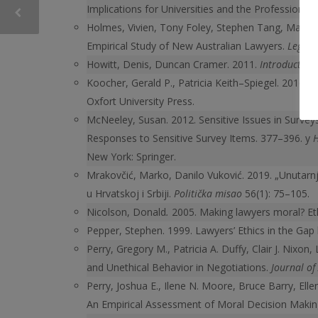
Implications for Universities and the Profession.
Jo
Holmes, Vivien, Tony Foley, Stephen Tang, Margie
Empirical Study of New Australian Lawyers.
Legal E
Howitt, Denis, Duncan Cramer. 2011.
Introduction 
Koocher, Gerald P., Patricia Keith–Spiegel. 2016.
E
Oxfort University Press.
McNeeley, Susan. 2012. Sensitive Issues in Surveys:
Responses to Sensitive Survey Items. 377–396. у
H
New York: Springer.
Mrakovčić, Marko, Danilo Vuković. 2019. „Unutarnj
u Hrvatskoj i Srbiji.
Politička misao
56(1): 75–105.
Nicolson, Donald
.
2005. Making lawyers moral? Et
Pepper, Stephen. 1999. Lawyers’ Ethics in the Ga
Perry, Gregory M., Patricia A. Duffy, Clair J. Nixon
and Unethical Behavior in Negotiations.
Journal of
Perry, Joshua E., Ilene N. Moore, Bruce Barry, Ell
An Em­pirical Assessment of Moral Decision Maki