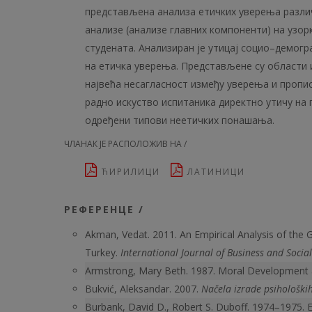
представљена анализа етичких уверења разли
анализе (анализе главних компоненти) на узор
студената. Анализиран је утицај социо–демогр
на етичка уверења. Представљене су области 
највећа несагласност између уверења и пропис
радно искуство испитаника директно утичу на
одређени типови неетичких понашања.
ЧЛАНАК ЈЕ РАСПОЛОЖИВ НА /
ЋИРИЛИЦИ
ЛАТИНИЦИ
РЕФЕРЕНЦЕ /
Akman, Vedat. 2011. An Empirical Analysis of the 
Turkey.
International Journal of Business and Social
Armstrong, Mary Beth. 1987. Moral Development 
Bukvić, Aleksandar. 2007.
Načela izrade psihološki
Burbank, David D., Robert S. Duboff. 1974–1975. 