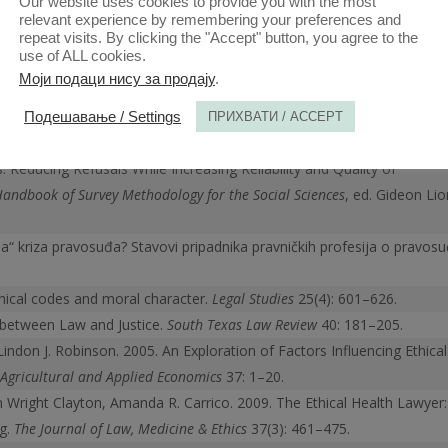
Our website uses cookies to provide you with the most
urnal of Business Ethics
16: 1297–1309.
relevant experience by remembering your preferences and
 Rowe. 2012. Prac­ticing Professionalism: Observations from an
repeat visits. By clicking the "Accept" button, you agree to the
use of ALL cookies.
thics
15(1): 29–55.
Моји подаци нису за продају
.
to Statistics in Psy­chology
. 5 ed., Harlow: Pearson Education Limited.
thics in psychology and the Mental Health Professions
. 4 ed., New York:
Подешавање / Settings
ПРИХВАТИ / ACCEPT
 Reducing Refusals While Increasing Reliability and Quality of
andbook of Survey Methodology for the Social Sciences
, ed. Gideon Lior
a“ kriza pravosuđa? Stavovi pripadnika pravničkih profesija o pravos
hical codes and moral character.
Legal Studies
25(4): 601–626.
p between Law and Justice.
South Texas Law Review
40: 181–205.
, Lindon J. Robinson. 2005. An Exploration of Factors Influencing Ethical
 Agricultural and Applied Economics
37: 1–20.
en Wright Clayton, Amanda R. Carrico. 2009. The Ethical Health Lawyer:
ng.
The Journal of Law, Medicine & Ethics
37(3): 461–475.