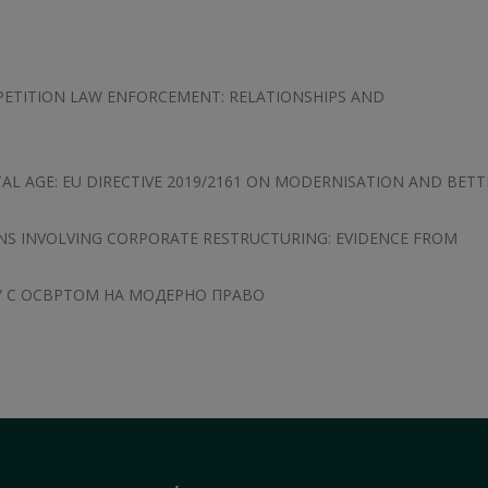
PETITION LAW ENFORCEMENT: RELATIONSHIPS AND
L AGE: EU DIRECTIVE 2019/2161 ON MODERNISATION AND BETT
IONS INVOLVING CORPORATE RESTRUCTURING: EVIDENCE FROM
 С ОСВРТОМ НА МОДЕРНО ПРАВО