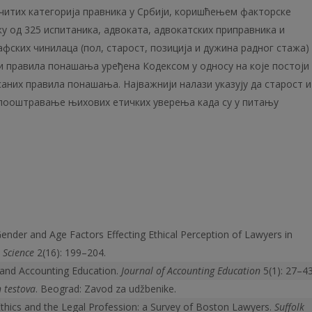
читих категорија правника у Србији, коришћењем факторске
ку од 325 испитаника, адвоката, адвокатских приправника и
афских чинилаца (пол, старост, позиција и дужина радног стажа)
и правила понашања уређена Кодексом у односу на које постоји
аних правила понашања. Најважнији налази указују да старост и
 пооштравање њихових етичких уверења када су у питању
Gender and Age Factors Effecting Ethical Perception of Lawyers in
 Science
2(16): 199–204.
and Accounting Education.
Journal of Accounting Education
5(1): 27–43
h testova
. Beograd: Zavod za udžbenike.
Ethics and the Legal Profession: a Survey of Boston Lawyers.
Suffolk