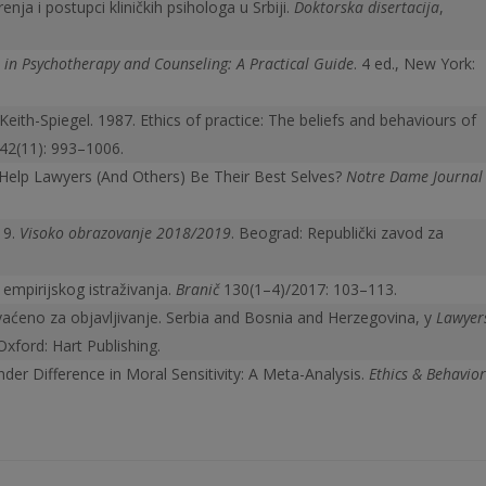
nja i postupci kliničkih psihologa u Srbiji.
Doktorska disertacija
,
s in Psychotherapy and Counseling: A Practical Guide
. 4 ed., New York:
eith-Spiegel. 1987. Ethics of practice: The beliefs and behaviours of
42(11): 993–1006.
t Help Lawyers (And Others) Be Their Best Selves?
Notre Dame Journal 
19.
Visoko obrazovanje 2018/2019
. Beograd: Republički zavod za
i empirijskog istraživanja.
Branič
130(1–4)/2017: 103–113.
rihvaćeno za objav­ljivanje. Serbia and Bosnia and Herzegovina, у
Lawyer
 Oxford: Hart Publishing.
der Difference in Moral Sensitivity: A Meta-Analysis.
Ethics & Behavior