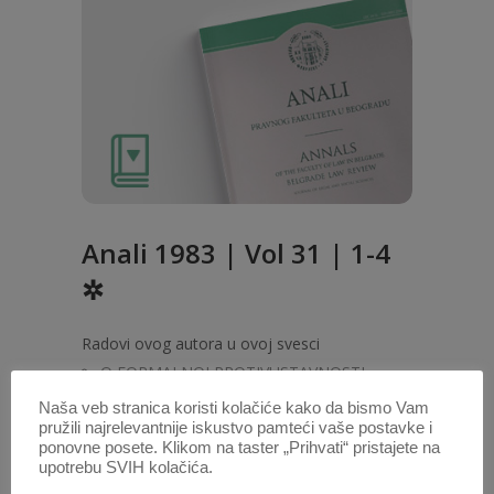
Anali 1983 | Vol 31 | 1-4
✲
Radovi ovog autora u ovoj svesci
O FORMALNOJ PROTIVUSTAVNOSTI
MEĐUNARODNIH UGOVORA
(PDF)
Naša veb stranica koristi kolačiće kako da bismo Vam
pružili najrelevantnije iskustvo pamteći vaše postavke i
ponovne posete. Klikom na taster „Prihvati“ pristajete na
1. OKT. 1980.
upotrebu SVIH kolačića.