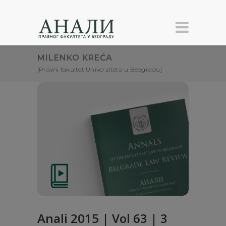
MILENKO KREĆA
[Pravni fakultet Univerziteta u Beogradu]
Anali 2015 | Vol 63 | 3