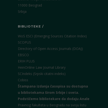
11000 Beograd
Srbija
BIBLIOTEKE /
WoS ESCI (Emerging Sources Citation Index)
SCOPUS
Directory of Open Access Journals (DOAJ)
EBSCO
ERIH PLUS
HeinOnline Law Journal Library
SCIndeks (Srpski citatni indeks)
Cobiss
Štampana izdanja časopisa su dostupna
u bibliotekama širom Srbije i sveta.
Podstičemo bibliotekare da dodaju Anale
Pravnog fakulteta u Beogradu na svoju listu