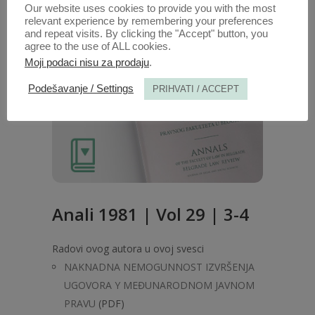
Our website uses cookies to provide you with the most
relevant experience by remembering your preferences
and repeat visits. By clicking the "Accept" button, you
agree to the use of ALL cookies.
Moji podaci nisu za prodaju
.
Podešavanje / Settings
PRIHVATI / ACCEPT
Anali 1981 | Vol 29 | 3-4
Radovi ovog autora u ovoj svesci
NAKNADNA NEMOGUNNOST IZVRŠENJA
UGOVORA Y MEĐUNARODNOM JAVNOM
PRAVU
(PDF)