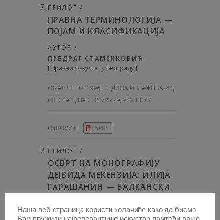
ПРИЛОГ /
ПРАВНА ТЕРМИНОЛОГИЈА —
ПОЈАМ И КЛАСИФИКАЦИЈА
АУТОР /
ПРЕДРАГ СТАМЕНКОВИЋ
[
Правни факултет у Београду
]
ОБЈАВЉЕНО:
1996, ГОДИНА ИЗЛАЖЕЊА: 44
,
СВЕСКА 1, НА СТР. 72 - 79, УКУПНО 7
ОТВОРИТЕ
ЋИР
ПРИЛОГ /
ОСВРТ НА МОНОГРАФИЈУ
ДЕЈВИДА МЕКЕНЗИЈА: ИЛИЈА
ГАРАШАНИН — БАЛКАНСКИ
БИЗМАРК
Наша веб страница користи колачиће како да бисмо
АУТОР /
Вам пружили најрелевантније искуство памтећи ваше