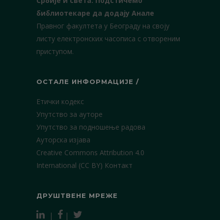
Србије и света.
Подстичемо
библиотекаре да додају Анале
Правног факултета у Београду на своју
листу електронских часописа с отвореним
приступом.
ОСТАЛЕ ИНФОРМАЦИЈЕ /
Етички кодекс
Упутство за ауторе
Упутство за подношење радова
Ауторска изјава
Creative Commons Attribution 4.0
International (CC BY)
Контакт
ДРУШТВЕНЕ МРЕЖЕ
|
|