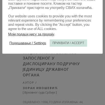
МАРИЈАНА САНТРАЧ
поставке и поновне посете. Кликом на тастер
[
Правни факултет у Београду
]
„Прихвати“ пристајете на употребу СВИХ колачића.
Our website uses cookies to provide you with the most
ОБЈАВЉЕНО:
1996, ГОДИНА ИЗЛАЖЕЊА: 44
,
relevant experience by remembering your preferences
СВЕСКА 1, НА СТР. 79 - 90, УКУПНО 12
and repeat visits. By clicking the "Accept" button, you
agree to the use of ALL cookies.
Моји подаци нису за продају
.
ОТВОРИТЕ
ЋИР
Подешавање / Settings
ПРИХВАТИ / ACCEPT
КОМЕНТАР СУДСКЕ ОДЛУКЕ /
ТРАЈНО РАСПОРЕЂИВАЊЕ
ЗАПОСЛЕНОГ У
ДИСЛОЦИРАНУ ПОДРУЧНУ
ЈЕДИНИЦУ ДРЖАВНОГ
ОРГАНА
АУТОР /
ЗОРАН ИВОШЕВИЋ
[
Врховног суда Србије
]
ОБЈАВЉЕНО:
1996, ГОДИНА ИЗЛАЖЕЊА: 44
,