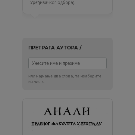
Уређивачког одбора).
ПРЕТРАГА АУТОРА /
Унесите
име
и
или најмање два слова, па изаберите
презиме
из листе.