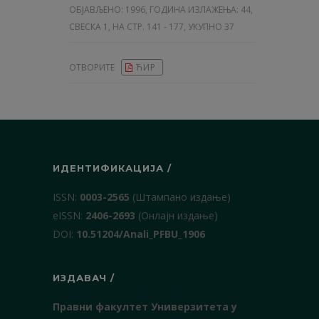
ОБЈАВЉЕНО:
1996, ГОДИНА ИЗЛАЖЕЊА: 44
,
СВЕСКА 1, НА СТР. 141 - 177, УКУПНО 37
ОТВОРИТЕ
ЋИР
ИДЕНТИФИКАЦИЈА /
ISSN:
0003-2565
(Штампано издање)
еISSN:
2406-2693
(Онлајн издање)
DOI:
10.51204/Anali_PFBU_1906
ИЗДАВАЧ /
Правни факултет Универзитета у