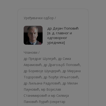
Уређивачки одбор /
др Дејан Поповић
[в. д. главног и
одговорног
уредника]
Чланови /
др Предраг Шулејић, др Сима
Аврамовић, др Драгољуб Поповић,
др Боривоје Шундерић, др Мирјана
Тодоровић, др Ђорђе Игњатовић,
др Љиљана Радуловић, др Милан
Пауновић, мр Војислав
Станимировић и мр Силвија
Пановић-Ђурић (секретар