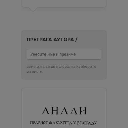
ПРЕТРАГА АУТОРА /
Унесите
име
и
или најмање два слова, па изаберите
презиме
из листе.