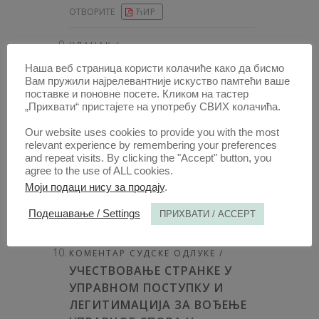
ОТВОРИТЕ
ЋИР
ЧЛАНАК /
ПОЧЕЦИ АГРАРНИХ БОРБИ У
Наша веб страница користи колачиће како да бисмо
РИМУ
Вам пружили најрелевантније искуство памтећи ваше
поставке и поновне посете. Кликом на тастер
АУТОР /
„Прихвати“ пристајете на употребу СВИХ колачића.
МИРОСЛАВ МИЛОШЕВИЋ
Our website uses cookies to provide you with the most
[
Правни факултет у Београду
]
relevant experience by remembering your preferences
and repeat visits. By clicking the "Accept" button, you
ОБЈАВЉЕНО:
1985, ГОДИНА ИЗЛАЖЕЊА: 33
,
agree to the use of ALL cookies.
СВЕСКА 1, НА СТР. 98 - 109, УКУПНО 12
Моји подаци нису за продају
.
Подешавање / Settings
ПРИХВАТИ / ACCEPT
ОТВОРИТЕ
ЋИР
КОМЕНТАР СУДСКЕ ОДЛУКЕ /
УЧЕСТВОВАЊЕ СТРАНКЕ У
УПРАВНОМ ПОСТУПКУ И
ЛЕГИТИМАЦИЈА ЗА ВОЂЕЊЕ