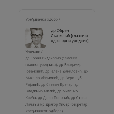
Уређивачки одбор /
др Обрен
Станковић [главни и
одговорни уредник]
Чланови /
др Зоран Видаковић (заменик
главног уредника), др Владимир
Јовановић, др Јелена Даниловић, др
Михајло Аћимовић, др Верољуб
Рајовић, др Стеван Врачар, др
Владимир Милић, др Миленко
Крећа, др Дејан Поповић, др Стеван
Лилић и мр Драгор Хибер (секретар
Уређивачког одбора).