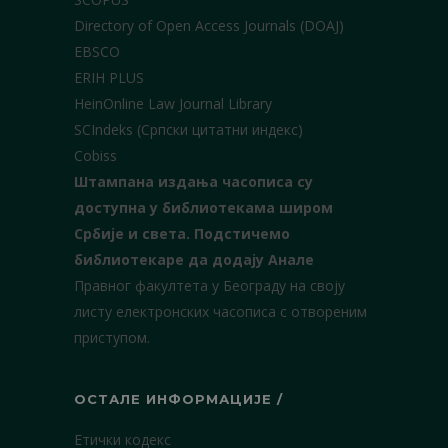
Directory of Open Access Journals (DOAJ)
EBSCO
ERIH PLUS
HeinOnline Law Journal Library
SCIndeks (Српски цитатни индекс)
Cobiss
Штампана издања часописа су
доступна у библиотекама широм
Србије и света.
Подстичемо
библиотекаре да додају Анале
Правног факултета у Београду на своју
листу електронских часописа с отвореним
приступом.
ОСТАЛЕ ИНФОРМАЦИЈЕ /
Етички кодекс