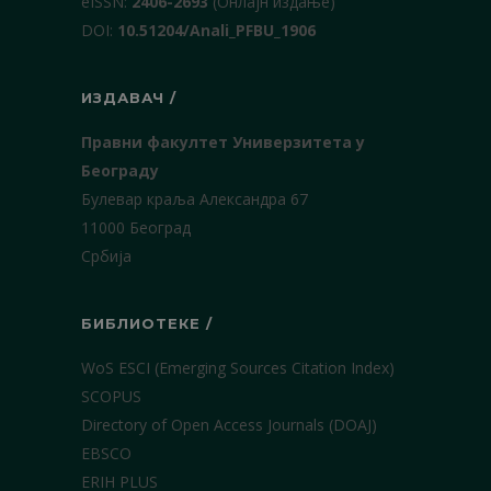
еISSN:
2406-2693
(Онлајн издање)
DOI:
10.51204/Anali_PFBU_1906
ИЗДАВАЧ /
Правни факултет Универзитета у
Београду
Булевар краља Александра 67
11000 Београд
Србија
БИБЛИОТЕКЕ /
WoS ESCI (Emerging Sources Citation Index)
SCOPUS
Directory of Open Access Journals (DOAJ)
EBSCO
ERIH PLUS