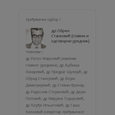
Уређивачки одбор /
др Обрен
Станковић [главни и
одговорни уредник]
Чланови /
др Ратко Марковић (заменик
главног уредника), др Љубиша
Лазаревић, др Предраг Шулејић, др
Обрад Станојевић, др Војин
Димитријевић, др Стеван Врачар,
др Радослав Стојановић, др Дејан
Поповић, др Мирјана Тодоровић,
др Ђорђе Игњатовић, др Гашо
Кнежевић (секретар Уређивачког