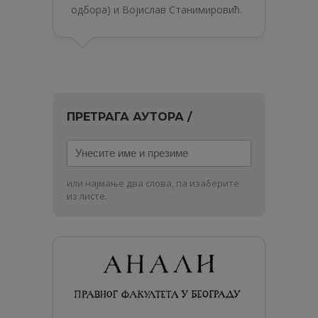
одбора) и Војислав Станимировић.
ПРЕТРАГА АУТОРА /
Унесите
име
и
или најмање два слова, па изаберите
презиме
из листе.