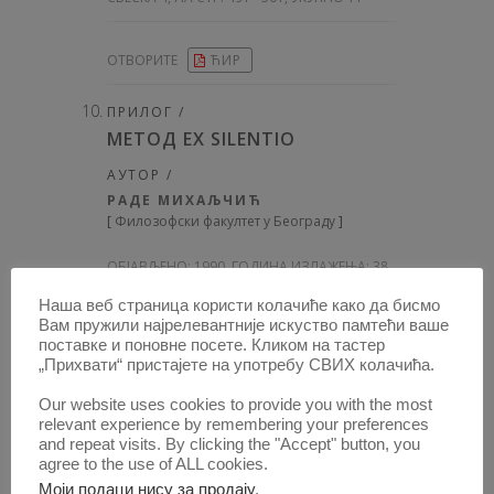
ОТВОРИТЕ
ЋИР
ПРИЛОГ /
МЕТОД ЕХ SILENTIO
АУТОР /
РАДЕ МИХАЉЧИЋ
[
Филозофски факултет у Београду
]
ОБЈАВЉЕНО:
1990, ГОДИНА ИЗЛАЖЕЊА: 38
,
СВЕСКА 4, НА СТР. 502 - 504, УКУПНО 3
Наша веб страница користи колачиће како да бисмо
Вам пружили најрелевантније искуство памтећи ваше
поставке и поновне посете. Кликом на тастер
ОТВОРИТЕ
ЋИР
„Прихвати“ пристајете на употребу СВИХ колачића.
Our website uses cookies to provide you with the most
КОМЕНТАР СУДСКЕ ОДЛУКЕ /
relevant experience by remembering your preferences
СУДСКА ХРОНИКА
and repeat visits. By clicking the "Accept" button, you
agree to the use of ALL cookies.
АУТОР /
Моји подаци нису за продају
.