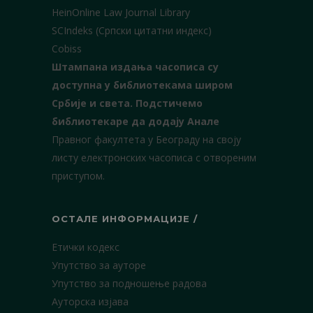
HeinOnline Law Journal Library
SCIndeks (Српски цитатни индекс)
Cobiss
Штампана издања часописа су
доступна у библиотекама широм
Србије и света.
Подстичемо
библиотекаре да додају Анале
Правног факултета у Београду на своју
листу електронских часописа с отвореним
приступом.
ОСТАЛЕ ИНФОРМАЦИЈЕ /
Етички кодекс
Упутство за ауторе
Упутство за подношење радова
Ауторска изјава