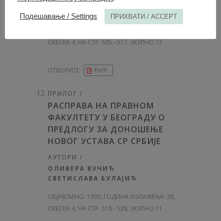
ОЛИВЕР АНТИЋ
[
Правни факултет у Београду
]
Подешавање / Settings
ПРИХВАТИ / ACCEPT
ОБЈАВЉЕНО:
1990, ГОДИНА ИЗЛАЖЕЊА: 38
,
СВЕСКА 4, НА СТР. 505 - 517, УКУПНО 13
ОТВОРИТЕ
ЋИР
ПРИЛОГ /
РАСПРАВА НА ПРАВНОМ
ФАКУЛТЕТУ У БЕОГРАДУ О
ПРЕДЛОГУ ЗА ДОНОШЕЊЕ
НОВОГ УСТАВА СР СРБИЈЕ
АУТОРИ /
ОЛИВЕРА ВУЧИЋ
СВЕТИСЛАВА БУЛАЈИЋ
ОБЈАВЉЕНО:
1990, ГОДИНА ИЗЛАЖЕЊА: 38
,
СВЕСКА 4, НА СТР. 518 - 528, УКУПНО 11