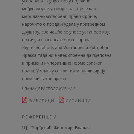
уговарање. Супротно, у поједине
међународне уговоре, за које је као
меродавно уговорено право Србије,
нарочито о продаји удела у привредном
друштву, све чешће се уносе установе које
потичу из англосаксонског права,
Representations and Warranties и Put option.
Пракса тада није увек спремна да препозна
и примени императивне норме српског
права. У чланку се критички анализирају
примери такве праксе.
ЧЛАНАК ЈЕ РАСПОЛОЖИВ НА /
ЋИРИЛИЦИ
ЛАТИНИЦИ
РЕФЕРЕНЦЕ /
Ђорђевић, Живомир, Владан