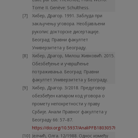
Тome II. Genève: Schulthess.
Хибер, Драгор. 1991. Заблуда при
закључењу уговора. Необјављени
рукопис докторске дисертације.
Београд: Правни факултет
Универзитета у Београду.
Хибер, Драгор, Милош Живковић. 2015.
Обезбеђење и учвршћење
потраживања. Београд: Правни
факултет Универзитета у Бео­граду.
Хибер, Драгор. 3/2018. Предуговор
обезбеђен капаром код уговора о
промету непокретности у праву
Србије. Анали Правног факултета у
Београду 66: 57–87.
https://doi.org/10.5937/AnaliPFB1803057H
Јелчић, Олга. 12/1988. Однос између