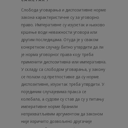
Слобода уговарања и диспозитивне норме
закона карактеристичне су за уговорно
право. Императивне су изузетак и њихово
кршење води неважности уговора или
другим последицама. Отуда је у сваком
конкретном случају битно утврдити да ли
је норма уговорног права коју треба
применити диспозитивна или императивна.
У складу са слободом уговарања, у закону
се полази од претпоставке да су норме
диспозитивне, изузетак треба утврдити. У
појединим случајевима пракса се
колебала, а судови су став да су у питању
императивне норме бранили
неприхватљивим аргументом да законом
није изричито дозвољено другачије