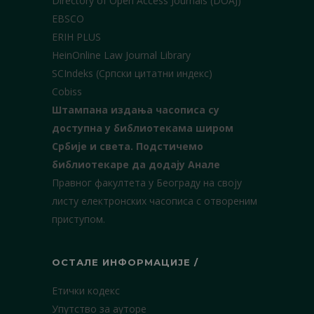
Directory of Open Access Journals (DOAJ)
EBSCO
ERIH PLUS
HeinOnline Law Journal Library
SCIndeks (Српски цитатни индекс)
Cobiss
Штампана издања часописа су
доступна у библиотекама широм
Србије и света.
Подстичемо
библиотекаре да додају Анале
Правног факултета у Београду на своју
листу електронских часописа с отвореним
приступом.
ОСТАЛЕ ИНФОРМАЦИЈЕ /
Етички кодекс
Упутство за ауторе