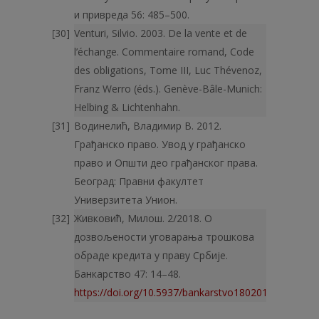
и привреда 56: 485–500.
Venturi, Silvio. 2003. De la vente et de
l’échange. Commentaire romand, Code
des obligations, Tome III, Luc Thévenoz,
Franz Werro (éds.). Genève-Bâle-Munich:
Helbing & Lichtenhahn.
Водинелић, Владимир В. 2012.
Грађанско право. Увод у грађанско
право и Општи део грађанског права.
Београд: Правни факултет
Универзитета Унион.
Живковић, Милош. 2/2018. О
дозвољености уговарања трошкова
обраде кредита у праву Србије.
Банкарство 47: 14–48.
https://doi.org/10.5937/bankarstvo1802014Z