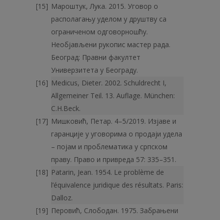
Мароштук, Лука. 2015. Уговор о
располагању уделом у друштву са
ограниченом одговорношћу.
Необјављени рукопис мастер рада.
Београд: Правни факултет
Универзитета у Београду.
Medicus, Dieter. 2002. Schuldrecht I,
Allgemeiner Teil. 13. Auflage. München:
C.H.Beck.
Мишковић, Петар. 4–5/2019. Изјаве и
гаранције у уговорима о продаји удела
– појам и проблематика у српском
праву. Право и привреда 57: 335–351.
Patarin, Jean. 1954. Le problème de
l’équivalence juridique des résultats. Paris:
Dalloz.
Перовић, Слободан. 1975. Забрањени