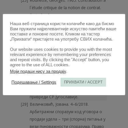
Rouhette, Georges. 1965. Contrabution à
l´étude critique de la notion de contrat.
Paris: [s.n.].
Treitel, Guenter H. 1991. The Law of
Наша веб страница користи колачиће како да бисмо
Вам пружили најрелевантније искуство памтећи ваше
Contract. 8th edition. London: Sweet &
поставке и поновне посете. Кликом на тастер
Maxwell.
https://doi.org/10.1016/0267-
„Прихвати“ пристајете на употребу СВИХ колачића.
3649(92)90087-P
Our website uses cookies to provide you with the most
Васиљевић, Мирко. 2019. Компанијско
relevant experience by remembering your preferences
право. Право привредних друштава. 11.
and repeat visits. By clicking the "Accept" button, you
agree to the use of ALL cookies.
издање. Београд: Правни факултет
Моји подаци нису за продају
.
Универзитета у Београду.
Васиљевић, Мирко. 2001. Пословно
Подешавање / Settings
ПРИХВАТИ / ACCEPT
право. Београд: Удружење прав­ника у
привреди СР Југославије.
Величковић, Јована. 4–6/2018.
Арбитражни споразум код уговора о
продаји удела – три (спорна) питања у
вези пуноважности споразума. Право