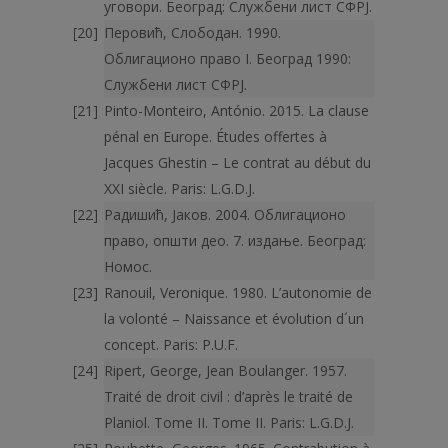
уговори. Београд: Службени лист СФРЈ.
Перовић, Слободан. 1990.
Облигационо право I. Београд 1990:
Службени лист СФРЈ.
Pinto-Monteiro, António. 2015. La clause
pénal en Europe. Études offertes à
Jacques Ghestin – Le contrat au début du
XXI siècle. Paris: L.G.D.J.
Радишић, Јаков. 2004. Облигационо
право, општи део. 7. издање. Београд:
Номос.
Ranouil, Veronique. 1980. L’autonomie de
la volonté – Naissance et évolution d´un
concept. Paris: P.U.F.
Ripert, George, Jean Boulanger. 1957.
Traité de droit civil : d’après le traité de
Planiol. Tome II. Тome II. Paris: L.G.D.J.