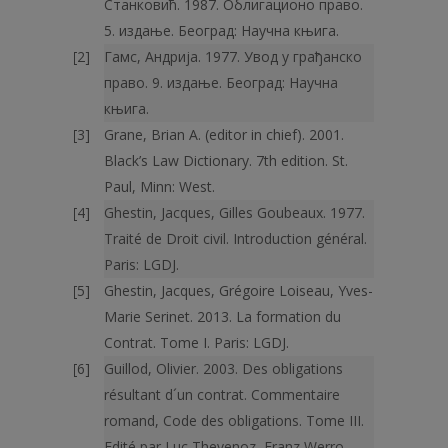
Станковић. 1987. Облигационо право.
5. издање. Београд: Научна књига.
Гамс, Андрија. 1977. Увод у грађанско
право. 9. издање. Београд: Научна
књига.
Grane, Brian A. (editor in chief). 2001.
Black’s Law Dictionary. 7th edition. St.
Paul, Minn: West.
Ghestin, Jacques, Gilles Goubeaux. 1977.
Traité de Droit civil. Intro­duction général.
Paris: LGDJ.
Ghestin, Jacques, Grégoire Loiseau, Yves-
Marie Serinet. 2013. La for­mation du
Contrat. Tome I. Paris: LGDJ.
Guillod, Olivier. 2003. Des obligations
résultant d´un contrat. Com­mentaire
romand, Code des obligations. Tome III.
Edité par Luc Thevenoz, Franz Werro.