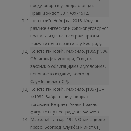
предуговора и уговора о опцији.
Правни живот 38: 1499–1512.
Јовановић, Небојша. 2018. Кључне
разлике енглеског и српског уговорног
права. 2. издање. Београд: Правни
факултет Универзитета у Београду.
Константиновић, Михаило. [1969]1996.
Облигације и уговори, Скица за
законик о облигацијама и уговорима,
поновљено издање, Бео­град:
Службени лист СРЈ.
Константиновић, Михаило. [1957] 3–
4/1982. Забрањени уговори о
трговини. Репринт. Анали Правног
факултета у Београду 30: 549–558.
Марковић, Лазар. 1997. Oблигационо
право. Београд: Службени лист СРЈ.