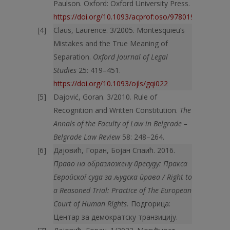
Paulson. Oxford: Oxford University Press.
https://doi.org/10.1093/acprof:oso/9780198729365.
Claus, Laurence. 3/2005. Montesquieu’s
Mistakes and the True Meaning of
Separation.
Oxford Journal of Legal
Studies
25: 419–451.
https://doi.org/10.1093/ojls/gqi022
Dajović, Goran. 3/2010. Rule of
Recognition and Written Constitution.
The
Annals of the Faculty of Law in Belgrade –
Belgrade Law Review
58: 248–264.
Дајовић, Горан, Бојан Спаић. 2016.
Право на образложену пресуду: Пракса
Европског суда за људска права / Right to
a Reasoned Trial: Practice of The European
Court of Human Rights.
Подгорица:
Центар за демократску транзицију.