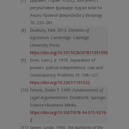
Дајовић, Горан. 1/2022. Mогућност
регулативне функције судске власти.
Анали Правног факултета у Београду
70: 233–281.
Duxbury, Neil. 2013.
Elements of
legislation
. Cambridge: Cabridge
University Press.
https://doi.org/10.1017/CBO9781139135009
Ervin, Sam J, Jr. 1970. Separation of
powers: judicial independence.
Law and
Contemporary Problems
35: 108–127.
https://doi.org/10.2307/1191032
Feteris, Evelin T. 1999.
Fundamentals of
Legal Argumentation
. Dordrecht: Springer
Science+Business Media.
https://doi.org/10.1007/978-94-015-9219-
2
Green, Leslie. 1990.
The Authority of the