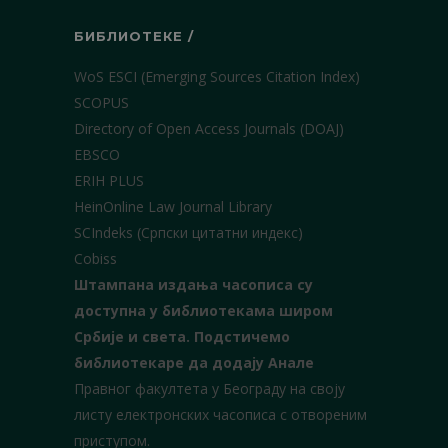
БИБЛИОТЕКЕ /
WoS ESCI (Emerging Sources Citation Index)
SCOPUS
Directory of Open Access Journals (DOAJ)
EBSCO
ERIH PLUS
HeinOnline Law Journal Library
SCIndeks (Српски цитатни индекс)
Cobiss
Штампана издања часописа су
доступна у библиотекама широм
Србије и света.
Подстичемо
библиотекаре да додају Анале
Правног факултета у Београду на своју
листу електронских часописа с отвореним
приступом.