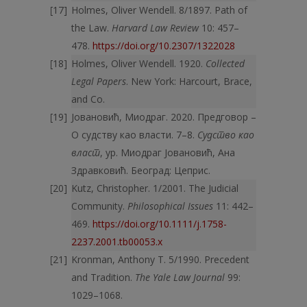
Holmes, Oliver Wendell. 8/1897. Path of
the Law.
Harvard Law Review
10: 457–
478.
https://doi.org/10.2307/1322028
Holmes, Oliver Wendell. 1920.
Collected
Legal Papers
. New York: Harcourt, Brace,
and Co.
Јовановић, Миодраг. 2020. Предговор –
О судству као власти. 7–8.
Судство као
власт
, ур. Миодраг Јовановић, Ана
Здравковић. Београд: Цеприс.
Kutz, Christopher. 1/2001. The Judicial
Community.
Philosophical Issues
11: 442–
469.
https://doi.org/10.1111/j.1758-
2237.2001.tb00053.x
Kronman, Anthony T. 5/1990. Precedent
and Tradition.
The Yale Law Journal
99:
1029–1068.