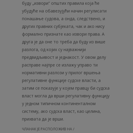
буду „извори“ општих правила која ће
убудуће на обавезујући начин регулисати
понашање судова, а онда, следствено, и
других правних субјеката, чак и ако нису
формално признате као извори права. А
друга је да оне то треба да буду из више
разлога, од којих су најважнији
предвидљивост и једнакост. У овом делу
расправе најпре се излажу управо ти
нормативни разлози у прилог вршења
регулативне функције судске власти, а
затим се показује у којем правцу би судска
власт могла да врши регулативну функцију
у једном типичном континенталном
систему, ако судска власт, као целина,
прихвата да је врши.
ЧЛАНАК ЈЕ РАСПОЛОЖИВ НА /