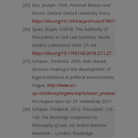
Raz, Joseph. 1999.
Practical Reason and
Norms
. Oxford: Oxford University Press.
https://doi.org/10.1093/acprof:oso/9780198268345.
Spaić, Bojan. 1/2018. The Authority of
Precedents in Civil Law Systems.
Studia
Iuridica Lublinensia
XXVII: 27–44.
https://doi.org/10.17951/sil.2018.27.1.27
Schauer, Frederick. 2005. Rule–based
decision–making in the develop­ment of
legal institutions in political environments.
Hague.
http://www.icc–
cpi.int/library/organs/otp/Schauer_presentation.pdf
,
последњи при­ступ 29. новембар 2021.
Schauer. Frederick. 2012. Precedent. 123–
136.
The Routledge Compa­nion to
Philosophy of Law
, ed. Andrei Marmor.
NewYork – London: Routledge.