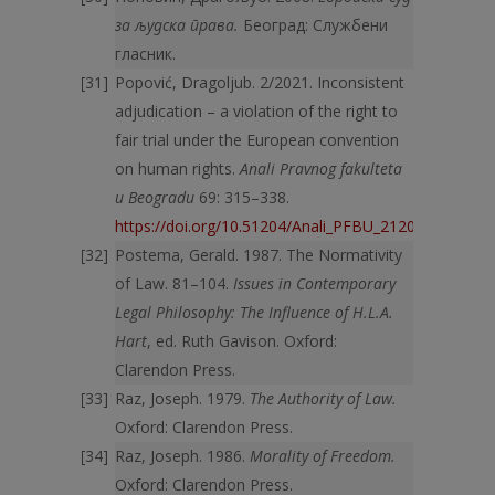
за људска права.
Београд: Службени
гласник.
Popović, Dragoljub. 2/2021. Inconsistent
adjudication – a violation of the right to
fair trial under the European convention
on human rights.
Anali Pravnog fakulteta
u Beogradu
69: 315–338.
https://doi.org/10.51204/Anali_PFBU_21201A
Postema, Gerald. 1987. The Normativity
of Law. 81–104.
Issues in Contemporary
Legal Philosophy: The Influence of H.L.A.
Hart
, ed. Ruth Gavison. Oxford:
Clarendon Press.
Raz, Joseph. 1979.
The Authority of Law.
Oxford: Clarendon Press.
Raz, Joseph. 1986.
Morality of Freedom.
Oxford: Clarendon Press.