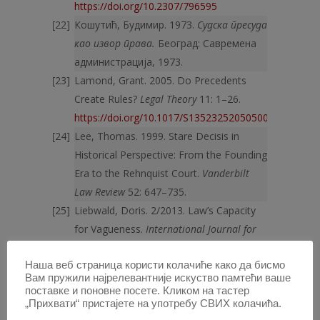
https://doi.org/10.2307/796595
Кошутић, Будимир. 1973.
Судска пресуда
као извор права.
Београд: Савремена
администрација, 1973.
Lamond, Grant. 2005. Do Precedents
Create Rules?
Legal Theory
11: 1–26.
https://doi.org/10.1017/S1352325205050019
Lee, Thomas. 1999. Stare Decisis in
Historical Perspective: From the Founding
Era to the Rehnquist Court.
Vanderbilt
Law Review
52: 647–735.
Liebwald, Doris. 2/2013. Law’s Capacity
for Vagueness.
International Journal for
the Semiotics of Law
26: 391–423.
Наша веб страница користи колачиће како да бисмо
https://doi.org/10.1007/s11196-012-9288-
Вам пружили најрелевантније искуство памтећи ваше
3
поставке и поновне посете. Кликом на тастер
Lindquist, Stefanie A., Frank B. Cross.
„Прихвати“ пристајете на употребу СВИХ колачића.