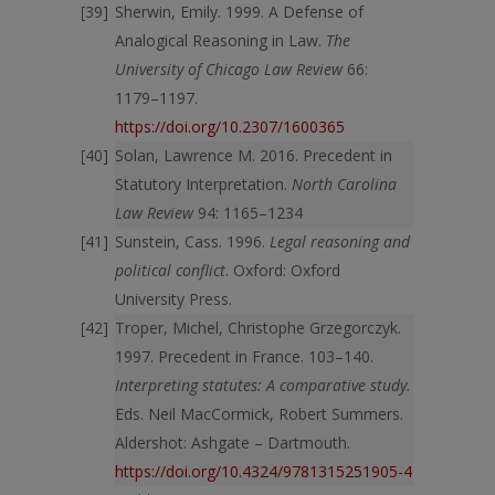
Sherwin, Emily. 1999. A Defense of
Analogical Reasoning in Law.
The
University of Chicago Law Review
66:
1179–1197.
https://doi.org/10.2307/1600365
Solan, Lawrence M. 2016. Precedent in
Statutory Interpretation.
North Carolina
Law Review
94: 1165–1234
Sunstein, Cass. 1996.
Legal reasoning and
political conflict
. Oxford: Oxford
University Press.
Troper, Michel, Christophe Grzegorczyk.
1997. Precedent in France. 103–140.
Interpreting statutes: A comparative study.
Еds. Neil MacCormick, Robert Summers.
Aldershot: Ashgate – Dartmouth.
https://doi.org/10.4324/9781315251905-4