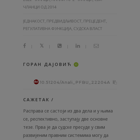
ЧЛАНЦИ ОД 2014
ЈЕДНАКОСТ, ПРЕДВИДЉИВОСТ, ПРЕЦЕДЕНТ,
РЕГУЛАТИВНА ФУНКЦИЈА, СУДСКА ВЛАСТ
|
|
|
|
ГОРАН ДАЈОВИЋ
ID
10.51204/Anali_PFBU_22204A
САЖЕТАК /
Расправа се састоји из два дела и у њима
се, респективно, заступају две основне
тезе. Прва је да судске пресуде у свим
развијеним правним системима могу да