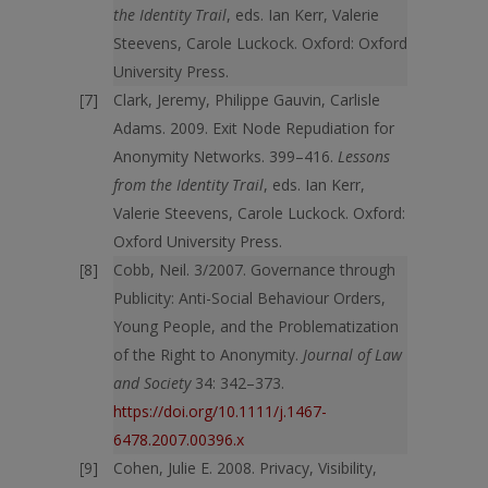
the Identity Trail
, eds. Ian Kerr, Valerie
Steevens, Carole Luckock. Oxford: Oxford
University Press.
Clark, Jeremy, Philippe Gauvin, Carlisle
Adams. 2009. Exit Node Repu­diation for
Anonymity Networks. 399–416.
Lessons
from the Identity Trail
, eds. Ian Kerr,
Valerie Steevens, Carole Luckock. Oxford:
Oxford University Press.
Cobb, Neil. 3/2007. Governance through
Publicity: Anti-Social Behaviour Orders,
Young People, and the Problematization
of the Right to Anonymity.
Journal of Law
and Society
34: 342–373.
https://doi.org/10.1111/j.1467-
6478.2007.00396.x
Cohen, Julie E. 2008. Privacy, Visibility,