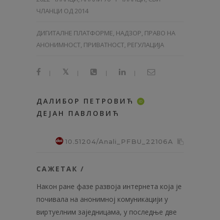
ЧЛАНЦИ ОД 2014
ДИГИТАЛНЕ ПЛАТФОРМЕ, НАДЗОР, ПРАВО НА
АНОНИМНОСТ, ПРИВАТНОСТ, РЕГУЛАЦИЈА
|
|
|
|
ДАЛИБОР ПЕТРОВИЋ
ID
ДЕЈАН ПАВЛОВИЋ
10.51204/Anali_PFBU_22106A
САЖЕТАК /
Након ране фазе развоја интернета која је
почивала на анонимној комуникацији у
виртуелним заједницама, у последње две