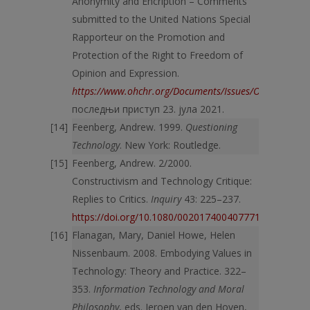
Anonymity and Encription – Comments
submitted to the United Nations Special
Rapporteur on the Promotion and
Protection of the Right to Freedom of
Opinion and Expression.
https://www.ohchr.org/Documents/Issues/Opinion/Com
последњи приступ 23. јула 2021.
Feenberg, Andrew. 1999.
Questioning
Technology
. New York: Routledge.
Feenberg, Andrew. 2/2000.
Constructivism and Technology Critique:
Replies to Critics.
Inquiry
43: 225–237.
https://doi.org/10.1080/002017400407771
Flanagan, Mary, Daniel Howe, Helen
Nissenbaum. 2008. Embodying Values in
Technology: Theory and Practice. 322–
353.
Information Technology and Moral
Philosophy
, eds. Jeroen van den Hoven,