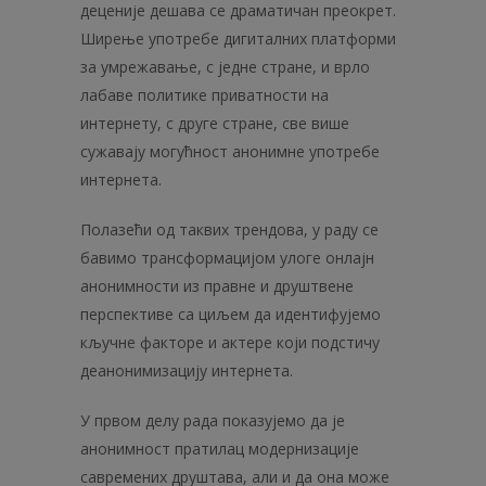
деценије дешава се драматичан преокрет.
Ширење употребе дигиталних платформи
за умрежавање, с једне стране, и врло
лабаве политике приватности на
интернету, с друге стране, све више
сужавају могућност анонимне употребе
интернета.
Полазећи од таквих трендова, у раду се
бавимо трансформацијом улоге онлајн
анонимности из правне и друштвене
перспективе са циљем да идентифујемо
кључне факторе и актере који подстичу
деанонимизацију интернета.
У првом делу рада показујемо да је
анонимност пратилац модерни­зације
савремених друштава, али и да она може