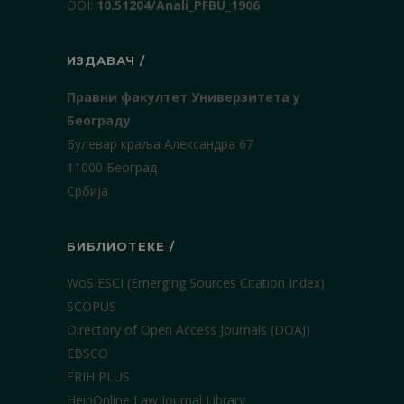
DOI:
10.51204/Anali_PFBU_1906
ИЗДАВАЧ /
Правни факултет Универзитета у
Београду
Булевар краља Александра 67
11000 Београд
Србија
БИБЛИОТЕКЕ /
WoS ESCI (Emerging Sources Citation Index)
SCOPUS
Directory of Open Access Journals (DOAJ)
EBSCO
ERIH PLUS
HeinOnline Law Journal Library