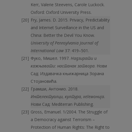
Kerr, Valerie Steevens, Carole Luckock.
Oxford: Oxford University Press.
Fry, James. D. 2015. Privacy, Predictability
and Internet Surveillance in the US and
China: Better the Devil You Know.
University of Pennsylvania Journal of
International Law
37: 419–501.
Фуко, Мишел. 1997.
Надзирати и
кажњавати: настанак затвора
. Нови
Сад: Издавачка књижарница Зорана
Стојановића.
Грамши, Антонио. 2018.
Интелектуалци, култура, хегемонија.
Нови Сад: Mediterran Publishing.
Gross, Emanuel. 1/2004. The Struggle of
a Democracy against Terrorism –
Protection of Human Rights: The Right to