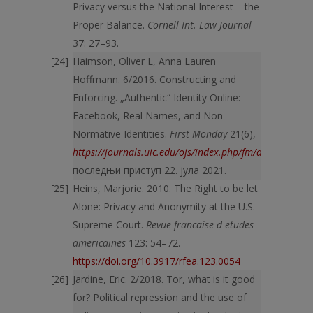
Privacy versus the National Interest – the
Proper Balance.
Cornell Int. Law Journal
37: 27–93.
Haimson, Oliver L, Anna Lauren
Hoffmann. 6/2016. Constructing and
Enforcing. „Authentic“ Identity Online:
Facebook, Real Names, and Non-
Normative Identities.
First Monday
21(6),
https://journals.uic.edu/ojs/index.php/fm/article/vie
последњи приступ 22. јула 2021.
Heins, Marjorie. 2010. The Right to be let
Alone: Privacy and Anonymity at the U.S.
Supreme Court.
Revue francaise d etudes
americaines
123: 54–72.
https://doi.org/10.3917/rfea.123.0054
Jardine, Eric. 2/2018. Tor, what is it good
for? Political repression and the use of