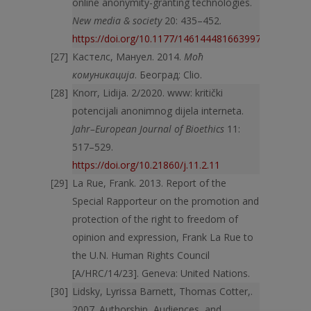
online anonymity-granting technologies.
New media & society
20: 435–452.
https://doi.org/10.1177/1461444816639976
Кастелс, Мануел. 2014.
Моћ
комуникација
. Београд: Clio.
Knorr, Lidija. 2/2020. www: kritički
potencijali anonimnog dijela interneta.
Jahr–European Journal of Bioethics
11:
517–529.
https://doi.org/10.21860/j.11.2.11
La Rue, Frank. 2013. Report of the
Special Rapporteur on the promotion and
protection of the right to freedom of
opinion and expression, Frank La Rue to
the U.N. Human Rights Council
[A/HRC/14/23]. Geneva: United Nations.
Lidsky, Lyrissa Barnett, Thomas Cotter,.
2007. Authorship, Audiences, and