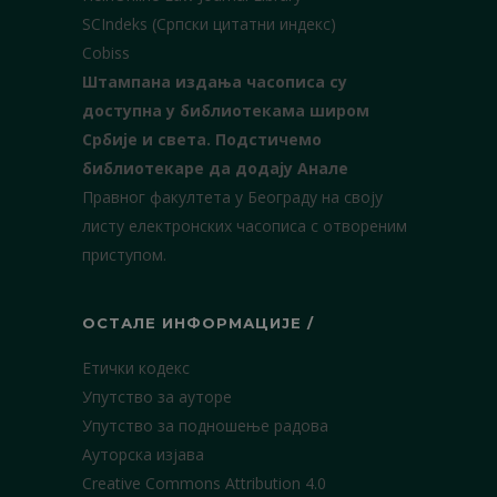
SCIndeks (Српски цитатни индекс)
Cobiss
Штампана издања часописа су
доступна у библиотекама широм
Србије и света.
Подстичемо
библиотекаре да додају Анале
Правног факултета у Београду на своју
листу електронских часописа с отвореним
приступом.
ОСТАЛЕ ИНФОРМАЦИЈЕ /
Етички кодекс
Упутство за ауторе
Упутство за подношење радова
Ауторска изјава
Creative Commons Attribution 4.0