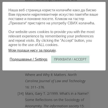
Anonymous Speech.
Notre Dame Law
Наша веб страница користи колачиће како да бисмо
Review
82: 1537–1604.
Вам пружили најрелевантније искуство памтећи ваше
Lewis, James A. 2005. The Internet and
поставке и поновне посете. Кликом на тастер
„Прихвати“ пристајете на употребу СВИХ колачића.
Terrorism..
Proceedings of the ASIL Annual
Meeting
99: 112–115.
Our website uses cookies to provide you with the most
relevant experience by remembering your preferences
https://doi.org/10.1017/S0272503700071196
and repeat visits. By clicking the "Accept" button, you
Maffesoli, Michel. 1996.
The Time of the
agree to the use of ALL cookies.
Tribes: The Decline of Individualism in
Моји подаци нису за продају
.
Mass Society
. London: SAGE Publications.
Подешавање / Settings
ПРИХВАТИ / ACCEPT
Martin, Jason A, Anthony L. Fargo.
2/2015. Anonimity as a Legal Right:
Where and Why It Matters.
North
Carolina Journal of Law and Technology
16: 311–376.
Marx, Gary T. 2/1999. What’s in a Name?
Some Reflections on the Sociology of
Anonymity.
The information society
15: