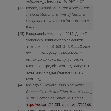
међумрежју
. Београд: ИСИФФ и СФ
Posner, Richard. 2006.
Not a Suicide Pact:
The Constitution in a Time of National
Emergency
. New York: Oxford University
Press.
Радојковић, Мирољуб. 2015. Да ли ће
грађанско новинарство заменити
професионално? 305–314.
Политички
идентитет Србије у глобалном и
регионалном контексту
, ур. Весна
Кнежевић Предић. Београд: Факултет
политичких наука Универзитета у
Београду.
Rheingold, Howard. 2000.
The Virtual
Community, revised edition: Homesteading
on the Electronic Frontier
. MIT press.
https://doi.org/10.7551/mitpress/7105.001.0001
Sardá, Thais, Simone Natale, Nikos