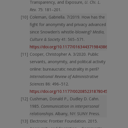
Transparency, and Exposure,
U. Chi. L.
Rev.
75: 181–201.
Coleman, Gabriella. 7/2019. How has the
fight for anonymity and privacy advanced
since Snowden’s whistle-blowing?
Media,
Culture & Society
41: 565–571.
https://doi.org/10.1177/0163443719843867
Cooper, Christopher A. 3/2020. Public
servants, anonymity, and political activity
online: bureaucratic neutrality in peril?
International Review of Administrative
Sciences
86: 496–512.
https://doi.org/10.1177/0020852318780452
Cushman, Donald P., Dudley D. Cahn.
1985.
Communication in inter­personal
relationships
. Albany, NY: SUNY Press.
Electronic Frontier Foundation. 2015.