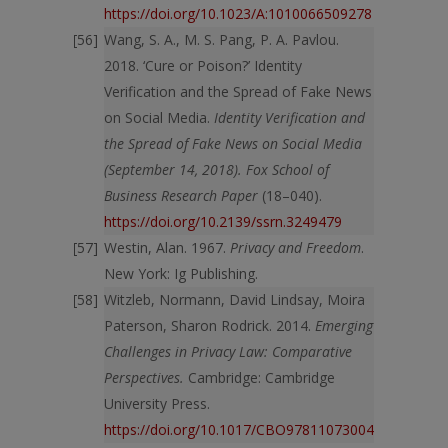
https://doi.org/10.1023/A:1010066509278
Wang, S. A., M. S. Pang, P. A. Pavlou.
2018. ‘Cure or Poison?’ Identity
Verification and the Spread of Fake News
on Social Media.
Identity Verification and
the Spread of Fake News on Social Media
(September 14, 2018). Fox School of
Business Research Paper
(18–040).
https://doi.org/10.2139/ssrn.3249479
Westin, Alan. 1967.
Privacy and Freedom
.
New York: Ig Publishing.
Witzleb, Normann, David Lindsay, Moira
Paterson, Sharon Rodrick. 2014.
Emerging
Challenges in Privacy Law: Comparative
Perspectives.
Cambridge: Cambridge
University Press.
https://doi.org/10.1017/CBO9781107300491