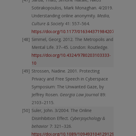
Sotirakopoulos, Mark Monaghan. 4/2019.
Understanding online anonymity.
Media,
Culture & Society
41: 557–564.
https://doi.org/10.1177/0163443719842074
Simmel, Georg. 2012. The Metropolis and
Mental Life. 37–45. London: Routledge.
https://doi.org/10.4324/9780203103333-
10
Strossen, Nadine. 2001. Protecting
Privacy and Free Speech in Cyberspace
Symposium: The Unwanted Gaze, by
Jeffrey Rosen.
Georgia Law Journal
89:
2103–2115.
Suler, John. 3/2004. The Online
Disinhibition Effect.
Cyberpsychology &
behavior
7: 321–326.
https://doi.org/10.1089/1094931041291295