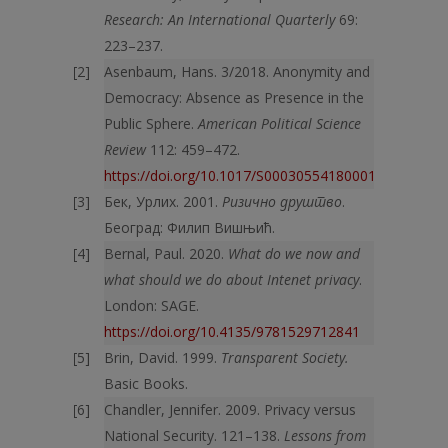
Research: An International Quarterly
69:
223–237.
Asenbaum, Hans. 3/2018. Anonymity and
Democracy: Absence as Presence in the
Public Sphere.
American Political Science
Review
112: 459–472.
https://doi.org/10.1017/S0003055418000163
Бек, Урлих. 2001.
Ризично друштво
.
Београд: Филип Вишњић.
Bernal, Paul. 2020.
What do we now and
what should we do about Intenet privacy
.
London: SAGE.
https://doi.org/10.4135/9781529712841
Brin, David. 1999.
Transparent Society.
Basic Books.
Chandler, Jennifer. 2009. Privacy versus
National Security. 121–138.
Lessons from