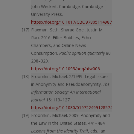
John Weckert. Cambridge: Cambridge
University Press.
https://doi.org/10.1017/CBO9780511498725.017
Flaxman, Seth, Sharad Goel, Justin M.
Rao. 2016. Filter Bubbles, Echo
Chambers, and Online News
Consumption.
Public opinion quarterly
80:
298–320.
https://doi.org/10.1093/poq/nfw006
Froomkin, Michael. 2/1999. Legal Issues
in Anonymity and Pseudo­anonymity.
The
Information Society: An International
Journal
15: 113–127.
https://doi.org/10.1080/019722499128574
Froomkin, Michael. 2009. Anonymity and
the Law in the United States. 441–464.
Lessons from the Identity Trail
, eds. Ian