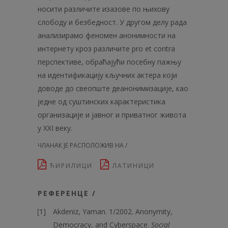
носити различите иза­зове по њихову
слободу и безбедност. У другом делу рада
анализирамо феномен анонимности на
интернету кроз различите pro et contra
перспективе, обраћајући посебну пажњу
на идентификацију кључних актера који
доводе до свеопште деанонимизације, као
једне од суштинских карактеристика
организације и јавног и приватног живота
у XXI веку.
ЧЛАНАК ЈЕ РАСПОЛОЖИВ НА /
ЋИРИЛИЦИ
ЛАТИНИЦИ
РЕФЕРЕНЦЕ /
Akdeniz, Yaman. 1/2002. Anonymity,
Democracy, and Cyberspace.
Social