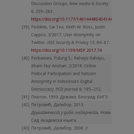
Discussion Groups.
New media & Society
6: 259–283.
https://doi.org/10.1177/1461444804041444
Peddinti, Sai Tea, Keith W. Ross, Justin
Cappos. 3/2017. User Anonymity on
Twitter.
IEEE Security & Privacy
15: 84–87.
https://doi.org/10.1109/MSP.2017.74
Perbawani, Pulung S., Rahayu Rahayu,
Irham Nur Anshari. 2/2018. Online
Political Participation and Netizen
Anonymity in Indonesia’s Digital
Democracy.
PCD Journal
6: 185–212.
Платон. 1993.
Држава
. Београд: БИГЗ.
Петровић, Далибор. 2013.
Друштвеност у доба интернет
а. Нови
Сад: Академска књига.
Петровић, Далибор. 2008.
У