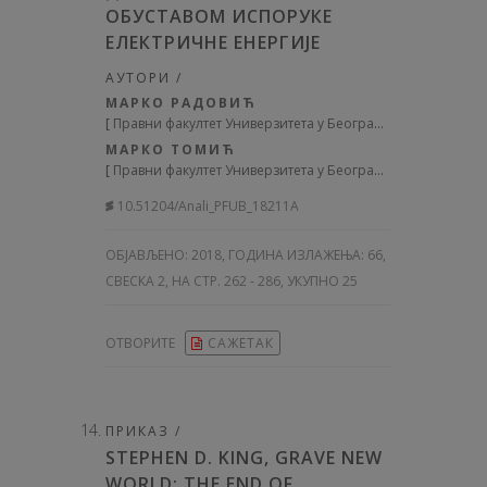
ОБУСТАВОМ ИСПОРУКЕ
ЕЛЕКТРИЧНЕ ЕНЕРГИЈЕ
АУТОРИ /
МАРКО РАДОВИЋ
[
Правни факултет Универзитета у Београду
]
МАРКО ТОМИЋ
[
Правни факултет Универзитета у Београду
]
10.51204/Anali_PFUB_18211A
ОБЈАВЉЕНО:
2018, ГОДИНА ИЗЛАЖЕЊА: 66
,
СВЕСКА 2, НА СТР. 262 - 286, УКУПНО 25
ОТВОРИТЕ
САЖЕТАК
ПРИКАЗ /
STEPHEN D. KING, GRAVE NEW
WORLD: THE END OF