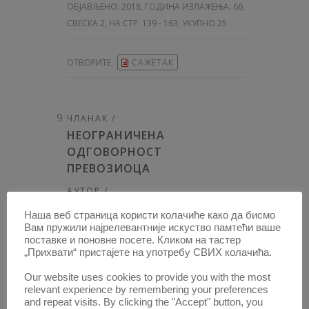
ОБЈАВЉЕНО:
2018, ГОДИНА ИЗЛАЖЕЊА: 66
,
СВЕСКА 2, НА СТР. 139 - 163, УКУПНО 25
ОТВОРИТЕ
САЖЕТАК
ЧЛАНАК /
НЕОГРАНИЧЕНА
ОДГОВОРНОСТ
ПРЕВОЗИОЦА
АУТОР /
СВЕТИСЛАВ Ђ. ЈАНКОВИЋ
Наша веб страница користи колачиће како да бисмо
[
Правни факултет Универзитета у Београду
]
Вам пружили најрелевантније искуство памтећи ваше
поставке и поновне посете. Кликом на тастер
10.51204/Anali_PFUB_18207A
„Прихвати“ пристајете на употребу СВИХ колачића.
ОБЈАВЉЕНО:
2018, ГОДИНА ИЗЛАЖЕЊА: 66
,
Our website uses cookies to provide you with the most
relevant experience by remembering your preferences
СВЕСКА 2, НА СТР. 164 - 186, УКУПНО 23
and repeat visits. By clicking the "Accept" button, you