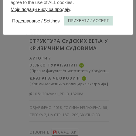
agree to the use of ALL cookies.
ОТВОРИТЕ
САЖЕТАК
Моји подаци нису за продају
.
Подешавање / Settings
ПРИХВАТИ / ACCEPT
ЧЛАНАК /
СТРУКТУРА СУДСКИХ ВЕЋА У
КРИВИЧНИМ СУДОВИМА
АУТОРИ /
ВЕЉКО ТУРАЊАНИН
iD
[
Правни факултет Универзитета у Кргујевцу
]
ДРАГАНА ЧВОРОВИЋ
iD
[
Криминалистичко-полицијска академија
]
10.51204/Anali_PFUB_18208A
ОБЈАВЉЕНО:
2018, ГОДИНА ИЗЛАЖЕЊА: 66
,
СВЕСКА 2, НА СТР. 187 - 209, УКУПНО 33
ОТВОРИТЕ
САЖЕТАК