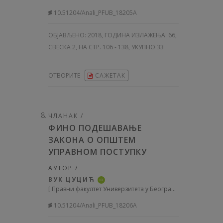
10.51204/Anali_PFUB_18205A
ОБЈАВЉЕНО:
2018, ГОДИНА ИЗЛАЖЕЊА: 66
,
СВЕСКА 2, НА СТР. 106 - 138, УКУПНО 33
ОТВОРИТЕ
САЖЕТАК
ЧЛАНАК /
ФИНО ПОДЕШАВАЊЕ
ЗАКОНА О ОПШТЕМ
УПРАВНОМ ПОСТУПКУ
АУТОР /
ВУК ЦУЦИЋ
iD
[
Правни факултет Универзитета у Београду
]
10.51204/Anali_PFUB_18206A