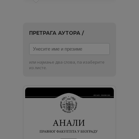
ПРЕТРАГА АУТОРА /
Унесите
име
и
или најмање два слова, па изаберите
презиме
из листе.