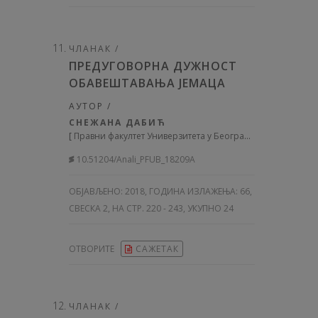
ЧЛАНАК /
ПРЕДУГОВОРНА ДУЖНОСТ
ОБАВЕШТАВАЊА ЈЕМАЦА
АУТОР /
СНЕЖАНА ДАБИЋ
[
Правни факултет Универзитета у Београду
]
10.51204/Anali_PFUB_18209A
ОБЈАВЉЕНО:
2018, ГОДИНА ИЗЛАЖЕЊА: 66
,
СВЕСКА 2, НА СТР. 220 - 243, УКУПНО 24
ОТВОРИТЕ
САЖЕТАК
ЧЛАНАК /