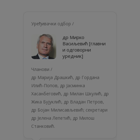
Уређивачки одбор /
др Мирко
Васиљевић [главни
и одговорни
уредник]
Чланови /
др Марија Драшкић, др Гордана
Илић-Попов, др Јасминка
Хасанбеговић, др Милан Шкулић, др
Жика Бујуклић, др Владан Петров,
др Бојан Милисављевић; секретари
др Јелена Лепетић, др Милош
Станковић.