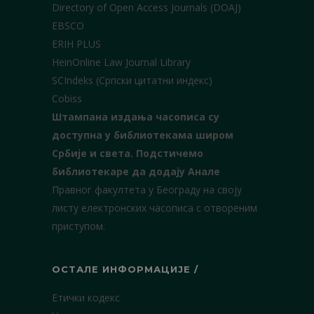
Directory of Open Access Journals (DOAJ)
EBSCO
ERIH PLUS
HeinOnline Law Journal Library
SCIndeks (Српски цитатни индекс)
Cobiss
Штампана издања часописа су
доступна у библиотекама широм
Србије и света.
Подстичемо
библиотекаре да додају Анале
Правног факултета у Београду на своју
листу електронских часописа с отвореним
приступом.
ОСТАЛЕ ИНФОРМАЦИЈЕ /
Етички кодекс