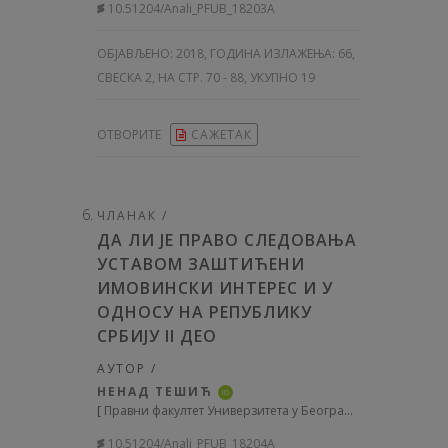
10.51204/Anali_PFUB_18203A
ОБЈАВЉЕНО:
2018, ГОДИНА ИЗЛАЖЕЊА: 66
,
СВЕСКА 2, НА СТР. 70 - 88, УКУПНО 19
ОТВОРИТЕ
САЖЕТАК
ЧЛАНАК /
ДА ЛИ ЈЕ ПРАВО СЛЕДОВАЊА
УСТАВОМ ЗАШТИЋЕНИ
ИМОВИНСКИ ИНТЕРЕС И У
ОДНОСУ НА РЕПУБЛИКУ
СРБИЈУ II ДЕО
АУТОР /
НЕНАД ТЕШИЋ
iD
[
Правни факултет Универзитета у Београду
]
10.51204/Anali_PFUB_18204A