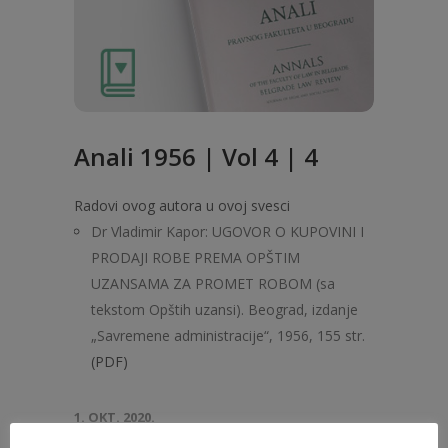
Anali 1956 | Vol 4 | 4
Radovi ovog autora u ovoj svesci
Dr Vladimir Kapor: UGOVOR O KUPOVINI I
PRODAJI ROBE PREMA OPŠTIM
UZANSAMA ZA PROMET ROBOM (sa
tekstom Opštih uzansi). Beograd, izdanje
„Savremene administracije“, 1956, 155 str.
(PDF)
1. OKT. 2020.