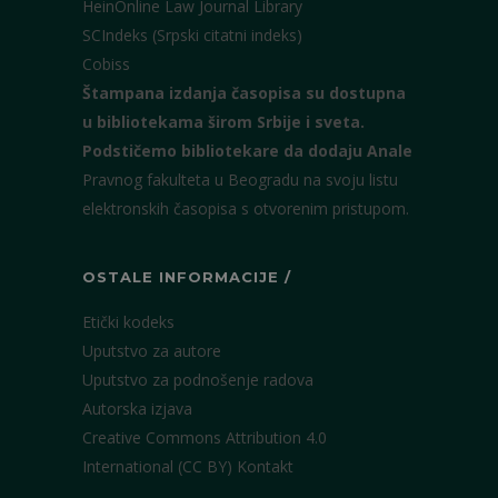
HeinOnline Law Journal Library
SCIndeks (Srpski citatni indeks)
Cobiss
Štampana izdanja časopisa su dostupna
u bibliotekama širom Srbije i sveta.
Podstičemo bibliotekare da dodaju Anale
Pravnog fakulteta u Beogradu na svoju listu
elektronskih časopisa s otvorenim pristupom.
OSTALE INFORMACIJE /
Etički kodeks
Uputstvo za autore
Uputstvo za podnošenje radova
Autorska izjava
Creative Commons Attribution 4.0
International (CC BY)
Kontakt