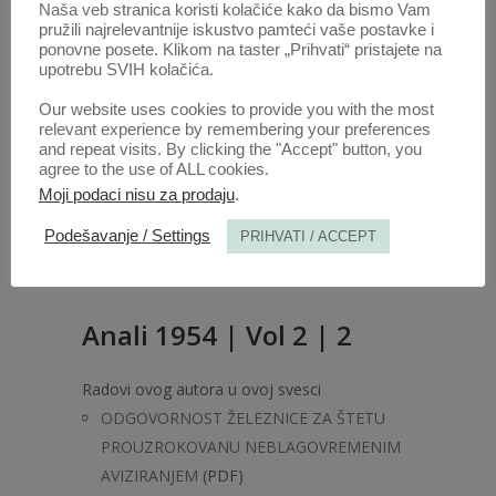
Naša veb stranica koristi kolačiće kako da bismo Vam
pružili najrelevantnije iskustvo pamteći vaše postavke i
ponovne posete. Klikom na taster „Prihvati“ pristajete na
upotrebu SVIH kolačića.
Our website uses cookies to provide you with the most
relevant experience by remembering your preferences
and repeat visits. By clicking the "Accept" button, you
agree to the use of ALL cookies.
Moji podaci nisu za prodaju
.
Podešavanje / Settings
PRIHVATI / ACCEPT
Anali 1954 | Vol 2 | 2
Radovi ovog autora u ovoj svesci
ODGOVORNOST ŽELEZNICE ZA ŠTETU
PROUZROKOVANU NEBLAGOVREMENIM
AVIZIRANJEM
(PDF)