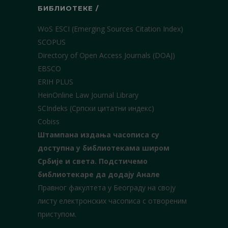
БИБЛИОТЕКЕ /
WoS ESCI (Emerging Sources Citation Index)
SCOPUS
Directory of Open Access Journals (DOAJ)
EBSCO
ERIH PLUS
HeinOnline Law Journal Library
SCIndeks (Српски цитатни индекс)
Cobiss
Штампана издања часописа су
доступна у библиотекама широм
Србије и света.
Подстичемо
библиотекаре да додају Анале
Правног факултета у Београду на своју
листу електронских часописа с отвореним
приступом.