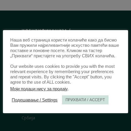
ИДЕНТИФИКАЦИЈА /
Наша веб страница користи колачиће како да бисмо
ISSN:
0003-2565
(Штампано издање)
Вам пружили најрелевантније искуство памтећи ваше
еISSN:
2406-2693
(Онлајн издање)
поставке и поновне посете. Кликом на тастер
„Прихвати“ пристајете на употребу СВИХ колачића.
DOI:
10.51204/Anali_PFBU_1906
Our website uses cookies to provide you with the most
relevant experience by remembering your preferences
ИЗДАВАЧ /
and repeat visits. By clicking the "Accept" button, you
agree to the use of ALL cookies.
Правни факултет Универзитета у
Моји подаци нису за продају
.
Београду
Подешавање / Settings
ПРИХВАТИ / ACCEPT
Булевар краља Александра 67
11000 Београд
Србија