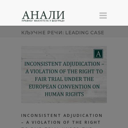
КЉУЧНЕ РЕЧИ: LEADING CASE
INCONSISTENT ADJUDICATION
– A VIOLATION OF THE RIGHT