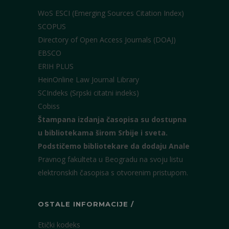
WoS ESCI (Emerging Sources Citation Index)
SCOPUS
Directory of Open Access Journals (DOAJ)
EBSCO
ERIH PLUS
HeinOnline Law Journal Library
SCIndeks (Srpski citatni indeks)
Cobiss
Štampana izdanja časopisa su dostupna
u bibliotekama širom Srbije i sveta.
Podstičemo bibliotekare da dodaju Anale
Pravnog fakulteta u Beogradu na svoju listu
elektronskih časopisa s otvorenim pristupom.
OSTALE INFORMACIJE /
Etički kodeks