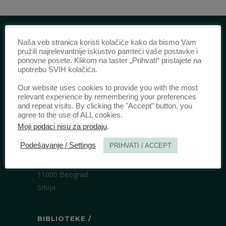
Naša veb stranica koristi kolačiće kako da bismo Vam
IDENTIFIKACIJA /
pružili najrelevantnije iskustvo pamteći vaše postavke i
ponovne posete. Klikom na taster „Prihvati“ pristajete na
upotrebu SVIH kolačića.
ISSN:
0003-2565
(Štampano izdanje)
eISSN:
2406-2693
(Onlajn izdanje)
Our website uses cookies to provide you with the most
DOI:
10.51204/Anali_PFBU_1906
relevant experience by remembering your preferences
and repeat visits. By clicking the "Accept" button, you
agree to the use of ALL cookies.
Moji podaci nisu za prodaju
.
IZDAVAČ /
Podešavanje / Settings
PRIHVATI / ACCEPT
Pravni fakultet Univerziteta u Beogradu
Bulevar kralja Aleksandra 67
11000 Beograd
Srbija
BIBLIOTEKE /