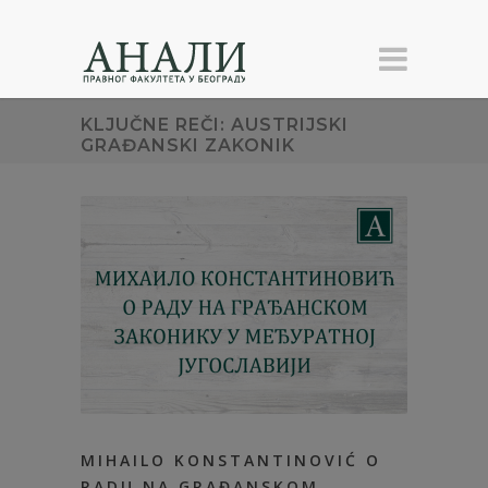
KLJUČNE REČI: AUSTRIJSKI
GRAĐANSKI ZAKONIK
MIHAILO KONSTANTINOVIĆ O
RADU NA GRAĐANSKOM