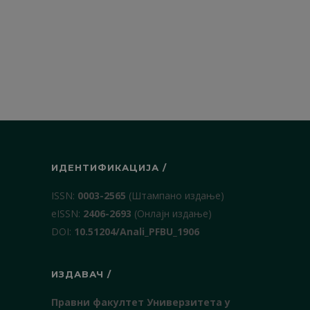
ИДЕНТИФИКАЦИЈА /
ISSN:
0003-2565
(Штампано издање)
еISSN:
2406-2693
(Онлајн издање)
DOI:
10.51204/Anali_PFBU_1906
ИЗДАВАЧ /
Правни факултет Универзитета у