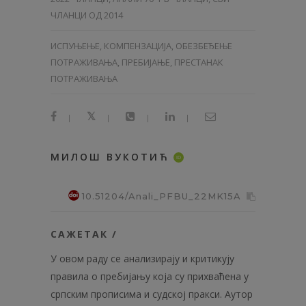
ЧЛАНЦИ ОД 2014
ИСПУЊЕЊЕ, КОМПЕНЗАЦИЈА, ОБЕЗБЕЂЕЊЕ
ПОТРАЖИВАЊА, ПРЕБИЈАЊЕ, ПРЕСТАНАК
ПОТРАЖИВАЊА
|
|
|
|
МИЛОШ ВУКОТИЋ
ID
10.51204/Anali_PFBU_22MK15A
САЖЕТАК /
У овом раду се анализирају и критикују
правила о пребијању која су прихваћена у
српским прописима и судској пракси. Аутор