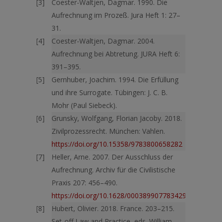
Coester-Waltjen, Dagmar. 1990. Die
Aufrechnung im Prozeß. Jura Heft 1: 27–
31.
Coester-Waltjen, Dagmar. 2004.
Aufrechnung bei Abtretung. JURA Heft 6:
391–395.
Gernhuber, Joachim. 1994. Die Erfüllung
und ihre Surrogate. Tübingen: J. C. B.
Mohr (Paul Siebeck).
Grunsky, Wolfgang, Florian Jacoby. 2018.
Zivilprozessrecht. München: Vahlen.
https://doi.org/10.15358/9783800658282
Heller, Arne. 2007. Der Ausschluss der
Aufrechnung. Archiv für die Civilistische
Praxis 207: 456–490.
https://doi.org/10.1628/000389907783429209
Hubert, Olivier. 2018. France. 203–215.
Set-off Law and Practice, eds. William