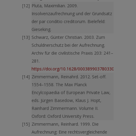
Pluta, Maximilian. 2009.
Insolvenzaufrechnung und der Grundsatz
der par conditio creditorum. Bielefeld:
Gieseking.
Schwarz, Günter Christian. 2003. Zum
Schuldnerschutz bei der Aufrechnung.
Archiv für die civilistische Praxis 203: 241–
281.
https://doi.org/10.1628/000389903780330232
Zimmermann, Reinahrd. 2012. Set-off.
1554–1558. The Max Planck
Encylcopaedia of European Private Law,
eds. Jürgen Basedow, Klaus J. Hopt,
Rainhard Zimmermann. Volume II.
Oxford: Oxford University Press.
Zimmermann, Reinhard. 1999. Die
Aufrechnung: Eine rechtsvergleich­ende