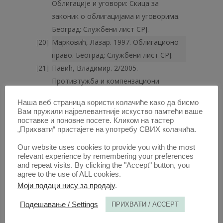
Облигације и уговори: Скица за
законик о облигацијама и уговорима.
Београд: Службени лист СРЈ.
Марковић, Лазар. 1997. Облигационо
право. Београд: Службени лист СРЈ.
Павић, Владимир. 2/2005.
Противтужба и компензациони
приговор у арбитражном спору. Анали
Наша веб страница користи колачиће како да бисмо
Правног факултета у Београду 53:
Вам пружили најрелевантније искуство памтећи ваше
145–160.
поставке и поновне посете. Кликом на тастер
„Прихвати“ пристајете на употребу СВИХ колачића.
Познић, Боривоје. 3–4/1985.
Противтужба у арбитражном спору.
Our website uses cookies to provide you with the most
relevant experience by remembering your preferences
Анали Правног факултета у Београду
and repeat visits. By clicking the "Accept" button, you
33: 421–425.
agree to the use of ALL cookies.
Радишић, Јаков. 2008. Облигационо
Моји подаци нису за продају
.
право. Београд: Номос.
Подешавање / Settings
ПРИХВАТИ / ACCEPT
Радовић, Вук. 2017. Стечајно право.