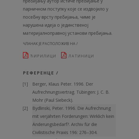
пребијању аутор истиче пребијање у
парничном поступку које се издвојило у
посебну врсту пребијања, чиме је
нарушена идеја о јединственој
материјалноправној установи пребијања.
ЧЛАНАК ЈЕ РАСПОЛОЖИВ НА /
ЋИРИЛИЦИ
ЛАТИНИЦИ
РЕФЕРЕНЦЕ /
Berger, Klaus Peter. 1996. Der
Aufrechnungsvertrag. Tübingen: J. C. B.
Mohr (Paul Siebeck).
Bydlinski, Peter. 1996. Die Aufrechnung
mit verjährten Forderungen: Wirklich kein
Änderungsbedarf?. Archiv für die
Civilistische Praxis 196: 276–304.