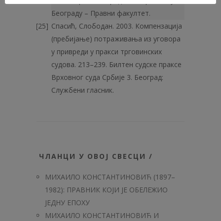
Књига прва. Београд: Универзитет у
Београду – Правни факултет.
Спасић, Слободан. 2003. Компензација
(пребијање) потраживања из уговора
у привреди у пракси трговинских
судова. 213–239. Билтен судске праксе
Врховног суда Србије 3. Београд:
Службени гла­сник.
ЧЛАНЦИ У ОВОЈ СВЕСЦИ /
МИХАИЛО КОНСТАНТИНОВИЋ (1897–
1982): ПРАВНИК КОЈИ ЈЕ ОБЕЛЕЖИО
ЈЕДНУ ЕПОХУ
МИХАИЛО КОНСТАНТИНОВИЋ И