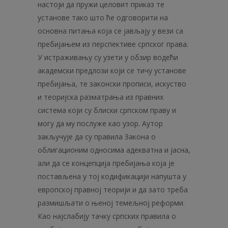
настоји да пружи целовит приказ те
установе тако што ће одговорити на
основна питања која се јављају у вези са
пребијањем из перспективе српског права.
У истраживању су узети у обзир водећи
академски предлози који се тичу установе
пребијања, те законски прописи, искуство
и теоријска разматрања из правних
система који су блиски српском праву и
могу да му послуже као узор. Аутор
закључује да су правила Закона о
облигационим односима адекватна и јасна,
али да се концепција пребијања која је
постављена у тој кодификацији напушта у
европској правној теорији и да зато треба
размишљати о њеној темељној реформи.
Као најслабију тачку српских правила о