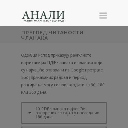
ПРЕГЛЕД ЧИТАНОСТИ
ЧЛАНАКА
Одељци испод приказују ранг-листе
најчитанијих ПДФ чланака и чланака који
су најчешће отварани из Google претраге.
Број приказаних радова и период
рангирања могу се прилагодити за 90, 180
или 360 дана.
10 PDF чланака најчешће
отворених са сајта у последњих
180 дана