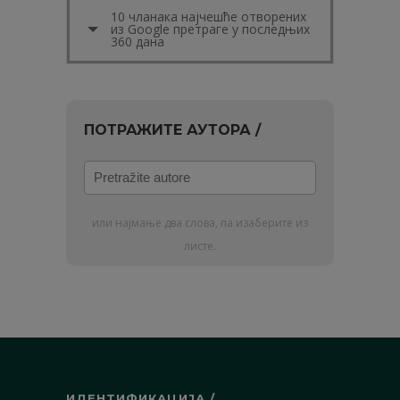
10 чланака најчешће отворених
из Google претраге у последњих
360 дана
ПОТРАЖИТЕ АУТОРА /
Pretražite
autore
или најмање два слова, па изаберите из
листе.
ИДЕНТИФИКАЦИЈА /