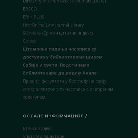
Directory of Open Access Journals (DOAJ)
EBSCO
ERIH PLUS
HeinOnline Law Journal Library
SCIndeks (Српски цитатни индекс)
Cobiss
Штампана издања часописа су
доступна у библиотекама широм
Србије и света.
Подстичемо
библиотекаре да додају Анале
Правног факултета у Београду на своју
листу електронских часописа с отвореним
приступом.
ОСТАЛЕ ИНФОРМАЦИЈЕ /
Етички кодекс
Упутство за ауторе