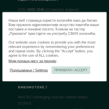
ISSN:
0003-2565
(Штампано издање)
еISSN:
2406-2693
(Онлајн издање)
Наша веб страница користи колачиће како да бисмо
DOI:
10.51204/Anali_PFBU_1906
Вам пружили најрелевантније искуство памтећи ваше
поставке и поновне посете. Кликом на тастер
„Прихвати“ пристајете на употребу СВИХ колачића.
ИЗДАВАЧ /
Our website uses cookies to provide you with the most
Правни факултет Универзитета у
relevant experience by remembering your preferences
and repeat visits. By clicking the "Accept" button, you
Београду
agree to the use of ALL cookies.
Булевар краља Александра 67
Моји подаци нису за продају
.
11000 Београд
Подешавање / Settings
ПРИХВАТИ / ACCEPT
Србија
БИБЛИОТЕКЕ /
WoS ESCI (Emerging Sources Citation Index)
SCOPUS