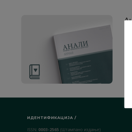
Ан
Рад
28. 
ИДЕНТИФИКАЦИЈА /
ISSN:
0003-2565
(Штампано издање)