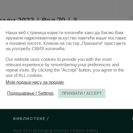
али 2022 | Вол 70 | 3
Наша веб страница користи колачиће како да бисмо Вам
ови овог аутора у овој свесци
пружили најрелевантније искуство памтећи ваше поставке
Несагласност родитеља о промени
и поновне посете. Кликом на тастер „Прихвати“ пристајете
на употребу СВИХ колачића.
пребивалишта детета – процесноправне
дилеме и могућа решења.
(Сажетак)
Our website uses cookies to provide you with the most
relevant experience by remembering your preferences and
repeat visits. By clicking the "Accept" button, you agree to the
СЕП. 2022.
use of ALL cookies.
Моји подаци нису за продају
.
Подешавање / Settings
ПРИХВАТИ / ACCEPT
БИБЛИОТЕКЕ /
WoS ESCI (Emerging Sources Citation Index)