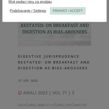
Moji podaci nisu za prodaju
.
Podešavanje / Settings
PRIHVATI / ACCEPT
DIGESTIVE JURISPRUDENCE
RESTATED: ON BREAKFAST AND
DIGESTION AS BIAS-AROUSERS
27. SEP. 2023.
ANALI 2023 | VOL 71 | 3
2023-ČLANCI
,
ANALI 71–3-ČLANCI
,
SVI ČLANCI OD