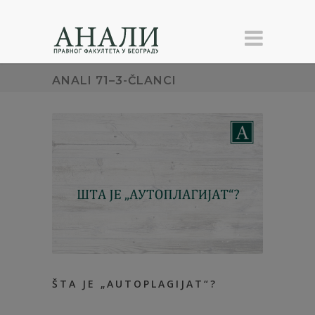
ANALI 71–3-ČLANCI
ŠTA JE „AUTOPLAGIJAT“?