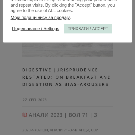
and repeat visits. By clicking the "Accept" button, you
agree to the use of ALL cookies.
Моји подаци нису за продају
.
Подешавање / Settings
ПРИХВАТИ / ACCEPT
DIGESTIVE JURISPRUDENCE
RESTATED: ON BREAKFAST AND
DIGESTION AS BIAS-AROUSERS
27. СЕП. 2023.
АНАЛИ 2023 | ВОЛ 71 | 3
2023-ЧЛАНЦИ
,
АНАЛИ 71–3-ЧЛАНЦИ
,
СВИ