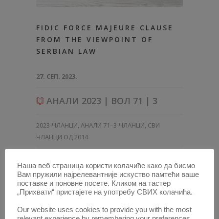
FIDIC FORCE MAJEURE CLAUSE
FROM THE VIEWPOINT OF
SERBIAN LAW
27. СЕП. 2023.
АНАЛИ 2023 | ВОЛ 71 | 3
2023-ЧЛАНЦИ
,
АНАЛИ 71–3-ЧЛАНЦИ
,
СВИ
ЧЛАНЦИ ОД 2014
Наша веб страница користи колачиће како да бисмо
Вам пружили најрелевантније искуство памтећи ваше
поставке и поновне посете. Кликом на тастер
„Прихвати“ пристајете на употребу СВИХ колачића.
Our website uses cookies to provide you with the most
relevant experience by remembering your preferences