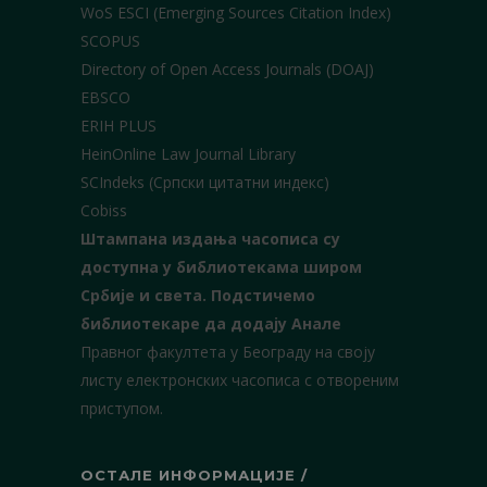
WoS ESCI (Emerging Sources Citation Index)
SCOPUS
Directory of Open Access Journals (DOAJ)
EBSCO
ERIH PLUS
HeinOnline Law Journal Library
SCIndeks (Српски цитатни индекс)
Cobiss
Штампана издања часописа су
доступна у библиотекама широм
Србије и света.
Подстичемо
библиотекаре да додају Анале
Правног факултета у Београду на своју
листу електронских часописа с отвореним
приступом.
ОСТАЛЕ ИНФОРМАЦИЈЕ /