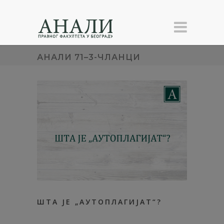
АНАЛИ 71–3-ЧЛАНЦИ
ШТА ЈЕ „АУТОПЛАГИЈАТ“?