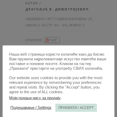
АУТОР /
ДРАГОЉУБ В. ДИМИТРИЈЕВИЋ
ОБЈАВЉЕНО:
1977, ГОДИНА ИЗЛАЖЕЊА: 25
,
СВЕСКА 3, НА СТР. 411 - 415, УКУПНО 3
ОТВОРИТЕ
ЋИР
ПРИКАЗ /
Наша веб страница користи колачиће како да бисмо
GÜNTER BAUER-. MODERNE
Вам пружили најрелевантније искуство памтећи ваше
поставке и поновне посете. Кликом на тастер
VERBRECHENSBEKÄMPFUNG,
„Прихвати“ пристајете на употребу СВИХ колачића.
BAND 3. VERLAG GEORG
SCHMIDT-RÖMHILD, LÜBECK,
Our website uses cookies to provide you with the most
relevant experience by remembering your preferences
1977.
and repeat visits. By clicking the "Accept" button, you
agree to the use of ALL cookies.
АУТОР /
Моји подаци нису за продају
.
ДРАГОЉУБ В. ДИМИТРИЈЕВИЋ
Подешавање / Settings
ПРИХВАТИ / ACCEPT
ОБЈАВЉЕНО:
1977, ГОДИНА ИЗЛАЖЕЊА: 25
,
СВЕСКА 3, НА СТР. 414 - 416, УКУПНО 3