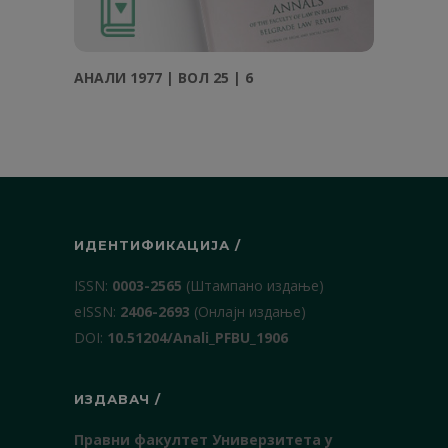
АНAЛИ 1977 | ВОЛ 25 | 6
ИДЕНТИФИКАЦИЈА /
ISSN:
0003-2565
(Штампано издање)
еISSN:
2406-2693
(Онлајн издање)
DOI:
10.51204/Anali_PFBU_1906
ИЗДАВАЧ /
Правни факултет Универзитета у