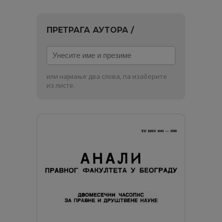
ПРЕТРАГА АУТОРА /
Унесите
име
и
или најмање два слова, па изаберите
презиме
из листе.