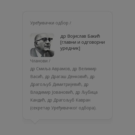
Уређивачки одбор /
др Војислав Бакић
[главни и одговорни
уредник]
Чланови /
др Смиља Аврамов, др Велимир
Васић, др Драгаш Денковић, др
Драгољуб Димитријевић, др
Владимир Јовановић, др Љубица
Кандић, др Драгољуб Кавран
(секретар Уређивачког одбора).