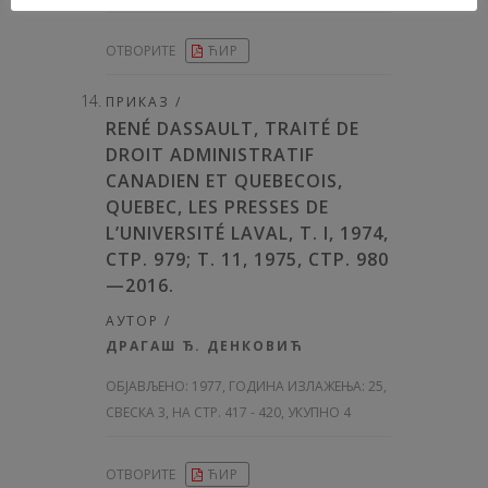
ОТВОРИТЕ
ЋИР
ПРИКАЗ /
RENÉ DASSAULT, TRAITÉ DE
DROIT ADMINISTRATIF
CANADIEN ET QUEBECOIS,
QUEBEC, LES PRESSES DE
L’UNIVERSITÉ LAVAL, T. I, 1974,
CТP. 979; T. 11, 1975, СТР. 980
—2016.
АУТОР /
ДРАГАШ Ђ. ДЕНКОВИЋ
ОБЈАВЉЕНО:
1977, ГОДИНА ИЗЛАЖЕЊА: 25
,
СВЕСКА 3, НА СТР. 417 - 420, УКУПНО 4
ОТВОРИТЕ
ЋИР