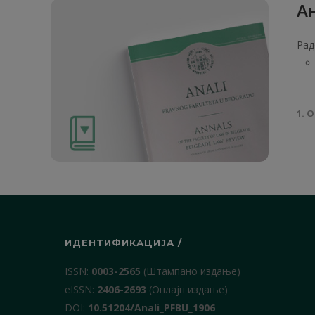
Ан
Рад
1. О
ИДЕНТИФИКАЦИЈА /
ISSN:
0003-2565
(Штампано издање)
еISSN:
2406-2693
(Онлајн издање)
DOI:
10.51204/Anali_PFBU_1906