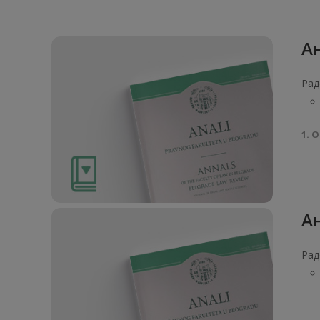
Ан
Рад
1. О
Ан
Рад