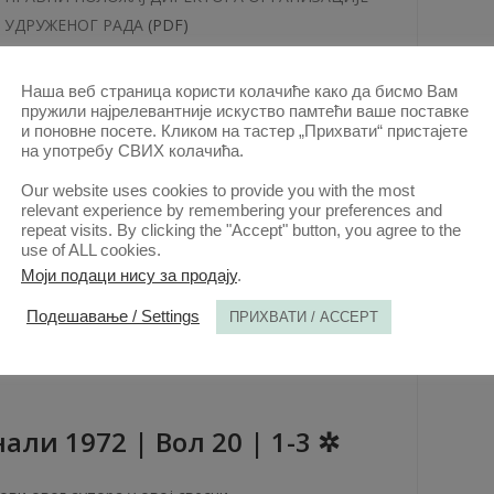
УДРУЖЕНОГ РАДА
(PDF)
КТ. 2020.
Наша веб страница користи колачиће како да бисмо Вам
пружили најрелевантније искуство памтећи ваше поставке
и поновне посете. Кликом на тастер „Прихвати“ пристајете
на употребу СВИХ колачића.
aли 1973 | Вол 21 | 2
Our website uses cookies to provide you with the most
relevant experience by remembering your preferences and
ови овог аутора у овој свесци
repeat visits. By clicking the "Accept" button, you agree to the
use of ALL cookies.
КРИЗА МЕЂУНАРОДНОГ ВАЗДУХОПЛОВНОГ
Моји подаци нису за продају
.
ПРАВА
(PDF)
Подешавање / Settings
ПРИХВАТИ / ACCEPT
КТ. 2020.
aли 1972 | Вол 20 | 1-3 ✲