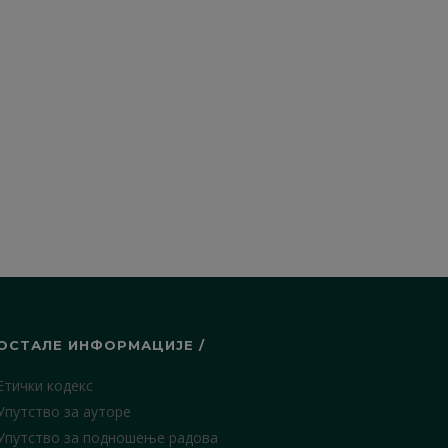
ОСТАЛЕ ИНФОРМАЦИЈЕ /
Етички кодекс
Упутство за ауторе
Упутство за подношење радова