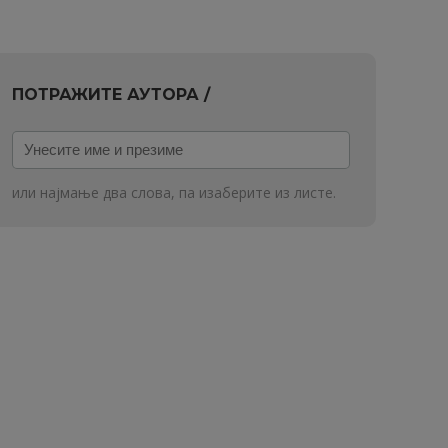
ПОТРАЖИТЕ АУТОРА /
Унесите
име
и
или најмање два слова, па изаберите из листе.
презиме