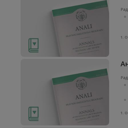
Рад
1. О
Ан
Рад
1. О