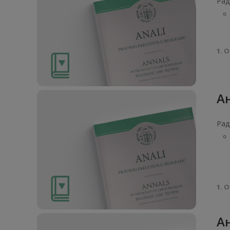
Рад
1. О
Ан
Рад
1. О
Ан