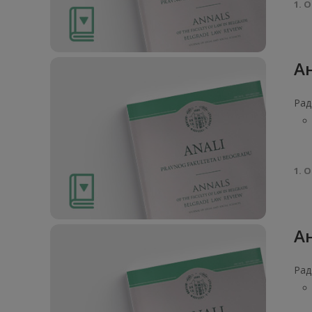
1. О
Ан
Рад
1. О
Ан
Рад