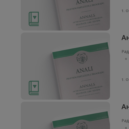
1. О
Ан
Рад
1. О
Ан
Рад