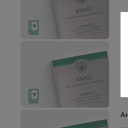
1. О
Ан
Рад
1. О
Ан